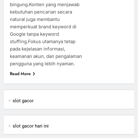
bingung.Konten yang menjawab
kebutuhan pencarian secara
natural juga membantu
memperkuat brand keyword di
Google tanpa keyword
stuffing.Fokus utamanya tetap
pada kejelasan informasi,
keamanan akun, dan pengalaman
pengguna yang lebih nyaman.
Read More
slot gacor
slot gacor hari ini