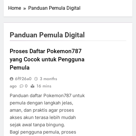
Home
Panduan Pemula Digital
Panduan Pemula Digital
Proses Daftar Pokemon787
yang Cocok untuk Pengguna
Pemula
6f926a0
3 months
ago
0
16 mins
Panduan daftar Pokemon787 untuk
pemula dengan langkah jelas,
aman, dan praktis agar proses
akses akun terasa lebih mudah
sejak awal tanpa bingung.
Bagi pengguna pemula, proses