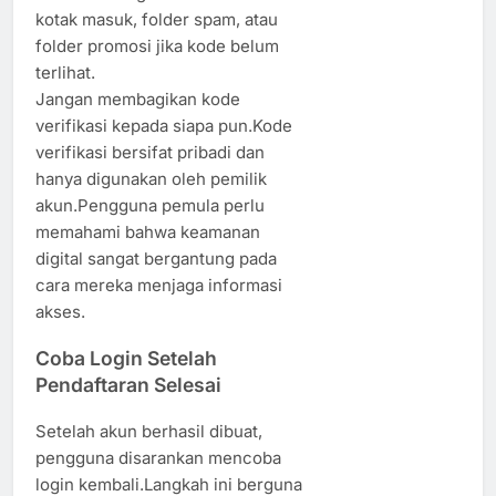
kotak masuk, folder spam, atau
folder promosi jika kode belum
terlihat.
Jangan membagikan kode
verifikasi kepada siapa pun.Kode
verifikasi bersifat pribadi dan
hanya digunakan oleh pemilik
akun.Pengguna pemula perlu
memahami bahwa keamanan
digital sangat bergantung pada
cara mereka menjaga informasi
akses.
Coba Login Setelah
Pendaftaran Selesai
Setelah akun berhasil dibuat,
pengguna disarankan mencoba
login kembali.Langkah ini berguna