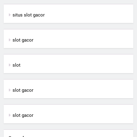
situs slot gacor
slot gacor
slot
slot gacor
slot gacor