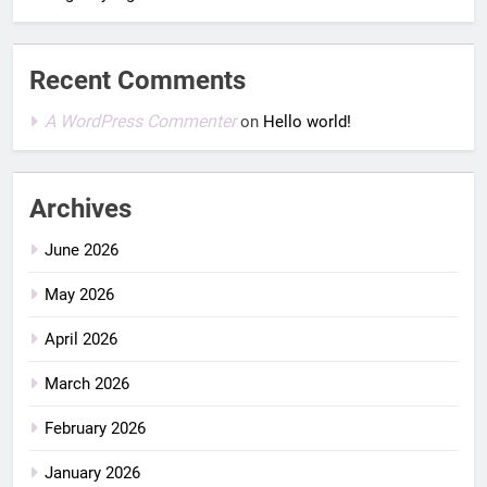
Recent Comments
A WordPress Commenter
on
Hello world!
Archives
June 2026
May 2026
April 2026
March 2026
February 2026
January 2026