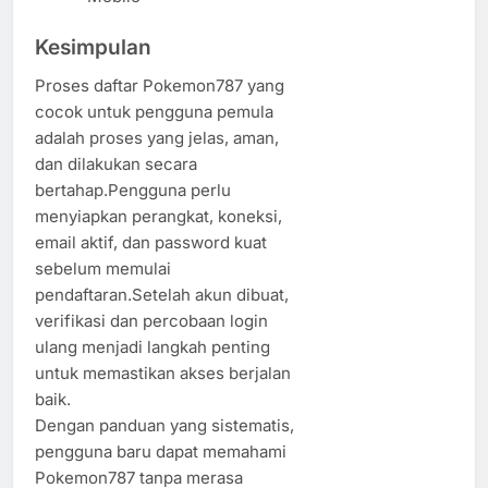
Kesimpulan
Proses daftar Pokemon787 yang
cocok untuk pengguna pemula
adalah proses yang jelas, aman,
dan dilakukan secara
bertahap.Pengguna perlu
menyiapkan perangkat, koneksi,
email aktif, dan password kuat
sebelum memulai
pendaftaran.Setelah akun dibuat,
verifikasi dan percobaan login
ulang menjadi langkah penting
untuk memastikan akses berjalan
baik.
Dengan panduan yang sistematis,
pengguna baru dapat memahami
Pokemon787 tanpa merasa