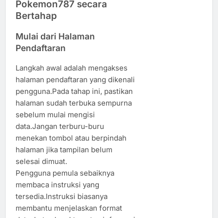
Pokemon787 secara
Bertahap
Mulai dari Halaman
Pendaftaran
Langkah awal adalah mengakses
halaman pendaftaran yang dikenali
pengguna.Pada tahap ini, pastikan
halaman sudah terbuka sempurna
sebelum mulai mengisi
data.Jangan terburu-buru
menekan tombol atau berpindah
halaman jika tampilan belum
selesai dimuat.
Pengguna pemula sebaiknya
membaca instruksi yang
tersedia.Instruksi biasanya
membantu menjelaskan format