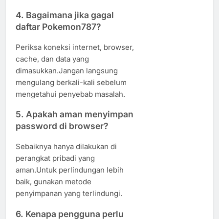
4. Bagaimana jika gagal
daftar Pokemon787?
Periksa koneksi internet, browser,
cache, dan data yang
dimasukkan.Jangan langsung
mengulang berkali-kali sebelum
mengetahui penyebab masalah.
5. Apakah aman menyimpan
password di browser?
Sebaiknya hanya dilakukan di
perangkat pribadi yang
aman.Untuk perlindungan lebih
baik, gunakan metode
penyimpanan yang terlindungi.
6. Kenapa pengguna perlu