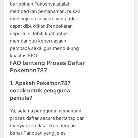
berlebihan.Fokusnya adalah
memberikan pemahaman, bukan
menjanjikan sesuatu yang tidak
dapat dibuktikan.Pendekatan
seperti ini lebih kuat untuk
membangun kepercayaan
pembaca sekaligus mendukung
kualitas SEO.
FAQ tentang Proses Daftar
Pokemon787
1. Apakah Pokemon787
cocok untuk pengguna
pemula?
Ya, selama pengguna memahami
proses daftar secara bertahap dan
menyiapkan data akun dengan
benar.Panduan yang jelas