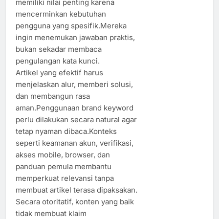
memiliki nilai penting karena
mencerminkan kebutuhan
pengguna yang spesifik.Mereka
ingin menemukan jawaban praktis,
bukan sekadar membaca
pengulangan kata kunci.
Artikel yang efektif harus
menjelaskan alur, memberi solusi,
dan membangun rasa
aman.Penggunaan brand keyword
perlu dilakukan secara natural agar
tetap nyaman dibaca.Konteks
seperti keamanan akun, verifikasi,
akses mobile, browser, dan
panduan pemula membantu
memperkuat relevansi tanpa
membuat artikel terasa dipaksakan.
Secara otoritatif, konten yang baik
tidak membuat klaim