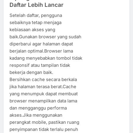
Daftar Lebih Lancar
Setelah daftar, pengguna
sebaiknya tetap menjaga
kebiasaan akses yang
baik.Gunakan browser yang sudah
diperbarui agar halaman dapat
berjalan optimal.Browser lama
kadang menyebabkan tombol tidak
responsif atau tampilan tidak
bekerja dengan baik.
Bersihkan cache secara berkala
jika halaman terasa berat.Cache
yang menumpuk dapat membuat
browser menampilkan data lama
dan mengganggu performa
akses.Jika menggunakan
perangkat mobile, pastikan ruang
penyimpanan tidak terlalu penuh