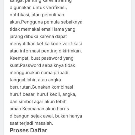
sangat penting karena sering
digunakan untuk verifikasi,
notifikasi, atau pemulihan
akun.Pengguna pemula sebaiknya
tidak memakai email lama yang
jarang dibuka karena dapat
menyulitkan ketika kode verifikasi
atau informasi penting dikirimkan.
Keempat, buat password yang
kuat.Password sebaiknya tidak
menggunakan nama pribadi,
tanggal lahir, atau angka
berurutan.Gunakan kombinasi
huruf besar, huruf kecil, angka,
dan simbol agar akun lebih
aman.Keamanan akun harus
dibangun sejak awal, bukan hanya
saat terjadi masalah.
Proses Daftar