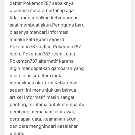
daftar Pokemon787 sebaiknya
dipahami secara bertahap agar
tidak menimbulkan kebingungan
saat membuat akun.Pengguna baru
biasanya mencari informasi
melalui kata kunci seperti
Pokemon787 daftar, Pokemon787
login, Pokemon787 resmi, atau
Pokemon787 alternatif karena
ingin mendapatkan gambaran yang
lebih jelas sebelum mulai
mengakses platform.Kebutuhan
seperti ini menunjukkan bahwa
artikel informatif masih sangat
penting, terutama untuk membantu
pembaca memahami alur awal,
persiapan data, keamanan akun,
dan cara menghindari kesalahan
umum.