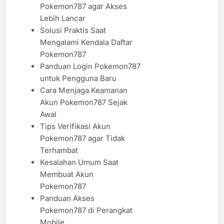
Pokemon787 agar Akses
Lebih Lancar
Solusi Praktis Saat
Mengalami Kendala Daftar
Pokemon787
Panduan Login Pokemon787
untuk Pengguna Baru
Cara Menjaga Keamanan
Akun Pokemon787 Sejak
Awal
Tips Verifikasi Akun
Pokemon787 agar Tidak
Terhambat
Kesalahan Umum Saat
Membuat Akun
Pokemon787
Panduan Akses
Pokemon787 di Perangkat
Mobile