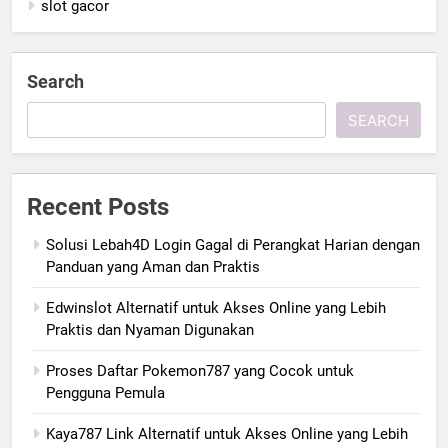
slot gacor
Search
SEARCH
Recent Posts
Solusi Lebah4D Login Gagal di Perangkat Harian dengan
Panduan yang Aman dan Praktis
Edwinslot Alternatif untuk Akses Online yang Lebih
Praktis dan Nyaman Digunakan
Proses Daftar Pokemon787 yang Cocok untuk
Pengguna Pemula
Kaya787 Link Alternatif untuk Akses Online yang Lebih