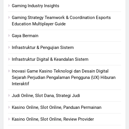
Gaming Industry Insights
Gaming Strategy Teamwork & Coordination Esports
Education Multiplayer Guide
Gaya Bermain
Infrastruktur & Pengujian Sistem
Infrastruktur Digital & Keandalan Sistem
Inovasi Game Kasino Teknologi dan Desain Digital
Sejarah Perjudian Pengalaman Pengguna (UX) Hiburan
Interaktif
Judi Online, Slot Dana, Strategi Judi
Kasino Online, Slot Online, Panduan Permainan
Kasino Online, Slot Online, Review Provider