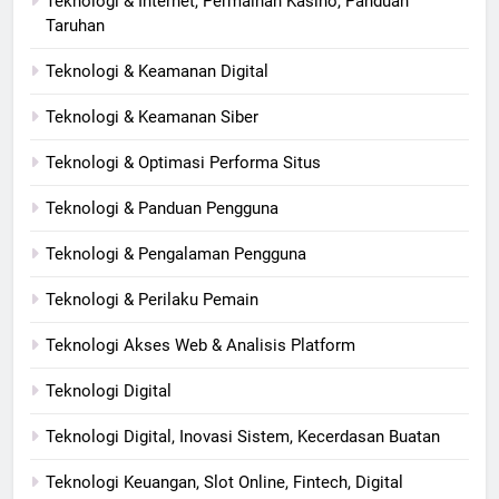
Teknologi & Internet, Permainan Kasino, Panduan
Taruhan
Teknologi & Keamanan Digital
Teknologi & Keamanan Siber
Teknologi & Optimasi Performa Situs
Teknologi & Panduan Pengguna
Teknologi & Pengalaman Pengguna
Teknologi & Perilaku Pemain
Teknologi Akses Web & Analisis Platform
Teknologi Digital
Teknologi Digital, Inovasi Sistem, Kecerdasan Buatan
Teknologi Keuangan, Slot Online, Fintech, Digital