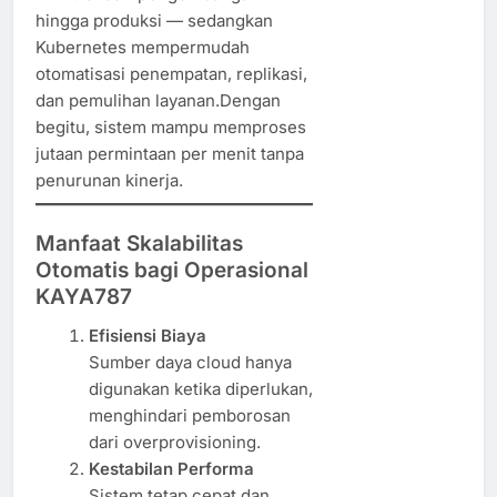
hingga produksi — sedangkan
Kubernetes mempermudah
otomatisasi penempatan, replikasi,
dan pemulihan layanan.Dengan
begitu, sistem mampu memproses
jutaan permintaan per menit tanpa
penurunan kinerja.
Manfaat Skalabilitas
Otomatis bagi Operasional
KAYA787
Efisiensi Biaya
Sumber daya cloud hanya
digunakan ketika diperlukan,
menghindari pemborosan
dari overprovisioning.
Kestabilan Performa
Sistem tetap cepat dan