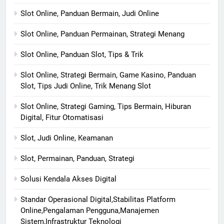
Slot Online, Panduan Bermain, Judi Online
Slot Online, Panduan Permainan, Strategi Menang
Slot Online, Panduan Slot, Tips & Trik
Slot Online, Strategi Bermain, Game Kasino, Panduan
Slot, Tips Judi Online, Trik Menang Slot
Slot Online, Strategi Gaming, Tips Bermain, Hiburan
Digital, Fitur Otomatisasi
Slot, Judi Online, Keamanan
Slot, Permainan, Panduan, Strategi
Solusi Kendala Akses Digital
Standar Operasional Digital,Stabilitas Platform
Online,Pengalaman Pengguna,Manajemen
Sistem,Infrastruktur Teknologi