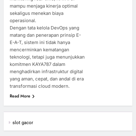
mampu menjaga kinerja optimal
sekaligus menekan biaya
operasional.
Dengan tata kelola DevOps yang
matang dan penerapan prinsip E-
E-A-T, sistem ini tidak hanya
mencerminkan kematangan
teknologi, tetapi juga menunjukkan
komitmen KAYA787 dalam
menghadirkan infrastruktur digital
yang aman, cepat, dan andal di era
transformasi cloud modern.
Read More
slot gacor