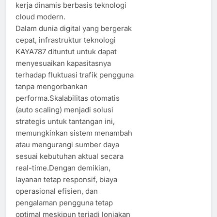
kerja dinamis berbasis teknologi
cloud modern.
Dalam dunia digital yang bergerak
cepat, infrastruktur teknologi
KAYA787 dituntut untuk dapat
menyesuaikan kapasitasnya
terhadap fluktuasi trafik pengguna
tanpa mengorbankan
performa.Skalabilitas otomatis
(auto scaling) menjadi solusi
strategis untuk tantangan ini,
memungkinkan sistem menambah
atau mengurangi sumber daya
sesuai kebutuhan aktual secara
real-time.Dengan demikian,
layanan tetap responsif, biaya
operasional efisien, dan
pengalaman pengguna tetap
optimal meskipun terjadi lonjakan