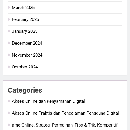
March 2025
February 2025
January 2025
December 2024
November 2024
October 2024
Categories
Akses Online dan Kenyamanan Digital
Akses Online Praktis dan Pengalaman Pengguna Digital
ame Online, Strategi Permainan, Tips & Trik, Kompetitif