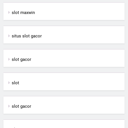
slot maxwin
situs slot gacor
slot gacor
slot
slot gacor