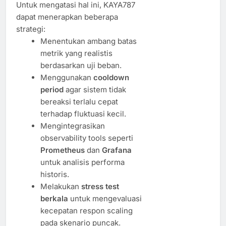
Untuk mengatasi hal ini, KAYA787
dapat menerapkan beberapa
strategi:
Menentukan ambang batas
metrik yang realistis
berdasarkan uji beban.
Menggunakan
cooldown
period
agar sistem tidak
bereaksi terlalu cepat
terhadap fluktuasi kecil.
Mengintegrasikan
observability tools seperti
Prometheus
dan
Grafana
untuk analisis performa
historis.
Melakukan
stress test
berkala
untuk mengevaluasi
kecepatan respon scaling
pada skenario puncak.