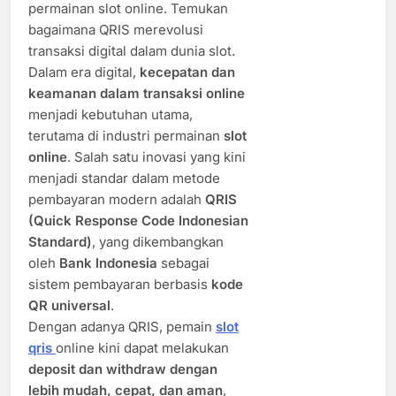
permainan slot online. Temukan
bagaimana QRIS merevolusi
transaksi digital dalam dunia slot.
Dalam era digital,
kecepatan dan
keamanan dalam transaksi online
menjadi kebutuhan utama,
terutama di industri permainan
slot
online
. Salah satu inovasi yang kini
menjadi standar dalam metode
pembayaran modern adalah
QRIS
(Quick Response Code Indonesian
Standard)
, yang dikembangkan
oleh
Bank Indonesia
sebagai
sistem pembayaran berbasis
kode
QR universal
.
Dengan adanya QRIS, pemain
slot
qris
online kini dapat melakukan
deposit dan withdraw dengan
lebih mudah, cepat, dan aman
,