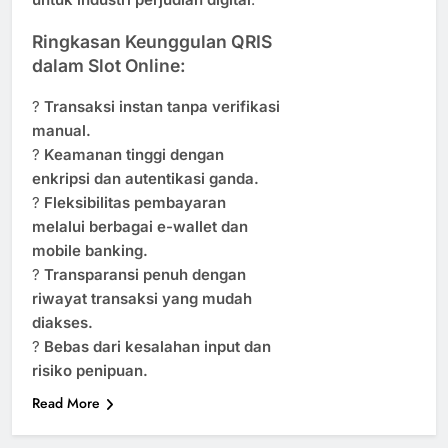
Ringkasan Keunggulan QRIS
dalam Slot Online:
?
Transaksi instan tanpa verifikasi
manual.
?
Keamanan tinggi dengan
enkripsi dan autentikasi ganda.
?
Fleksibilitas pembayaran
melalui berbagai e-wallet dan
mobile banking.
?
Transparansi penuh dengan
riwayat transaksi yang mudah
diakses.
?
Bebas dari kesalahan input dan
risiko penipuan.
Read More