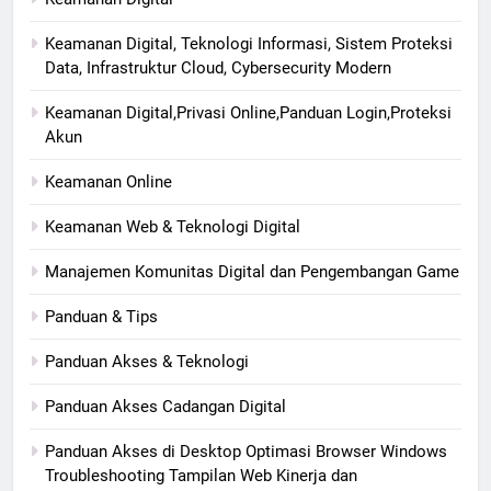
Keamanan Digital, Teknologi Informasi, Sistem Proteksi
Data, Infrastruktur Cloud, Cybersecurity Modern
Keamanan Digital,Privasi Online,Panduan Login,Proteksi
Akun
Keamanan Online
Keamanan Web & Teknologi Digital
Manajemen Komunitas Digital dan Pengembangan Game
Panduan & Tips
Panduan Akses & Teknologi
Panduan Akses Cadangan Digital
Panduan Akses di Desktop Optimasi Browser Windows
Troubleshooting Tampilan Web Kinerja dan