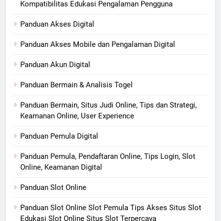
Kompatibilitas Edukasi Pengalaman Pengguna
Panduan Akses Digital
Panduan Akses Mobile dan Pengalaman Digital
Panduan Akun Digital
Panduan Bermain & Analisis Togel
Panduan Bermain, Situs Judi Online, Tips dan Strategi,
Keamanan Online, User Experience
Panduan Pemula Digital
Panduan Pemula, Pendaftaran Online, Tips Login, Slot
Online, Keamanan Digital
Panduan Slot Online
Panduan Slot Online Slot Pemula Tips Akses Situs Slot
Edukasi Slot Online Situs Slot Terpercaya