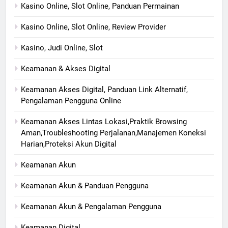
Kasino Online, Slot Online, Panduan Permainan
Kasino Online, Slot Online, Review Provider
Kasino, Judi Online, Slot
Keamanan & Akses Digital
Keamanan Akses Digital, Panduan Link Alternatif,
Pengalaman Pengguna Online
Keamanan Akses Lintas Lokasi,Praktik Browsing
Aman,Troubleshooting Perjalanan,Manajemen Koneksi
Harian,Proteksi Akun Digital
Keamanan Akun
Keamanan Akun & Panduan Pengguna
Keamanan Akun & Pengalaman Pengguna
Keamanan Digital