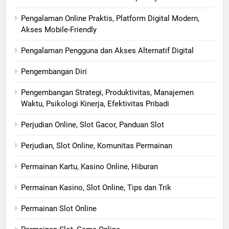
Pengalaman Online Praktis, Platform Digital Modern,
Akses Mobile-Friendly
Pengalaman Pengguna dan Akses Alternatif Digital
Pengembangan Diri
Pengembangan Strategi, Produktivitas, Manajemen
Waktu, Psikologi Kinerja, Efektivitas Pribadi
Perjudian Online, Slot Gacor, Panduan Slot
Perjudian, Slot Online, Komunitas Permainan
Permainan Kartu, Kasino Online, Hiburan
Permainan Kasino, Slot Online, Tips dan Trik
Permainan Slot Online