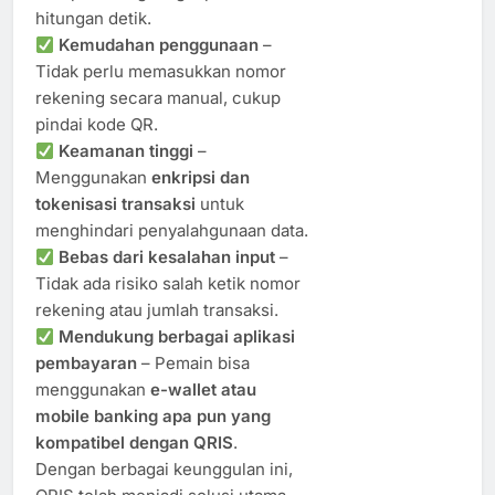
hitungan detik.
Kemudahan penggunaan
–
Tidak perlu memasukkan nomor
rekening secara manual, cukup
pindai kode QR.
Keamanan tinggi
–
Menggunakan
enkripsi dan
tokenisasi transaksi
untuk
menghindari penyalahgunaan data.
Bebas dari kesalahan input
–
Tidak ada risiko salah ketik nomor
rekening atau jumlah transaksi.
Mendukung berbagai aplikasi
pembayaran
– Pemain bisa
menggunakan
e-wallet atau
mobile banking apa pun yang
kompatibel dengan QRIS
.
Dengan berbagai keunggulan ini,