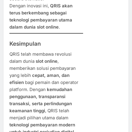
Dengan inovasi ini,
QRIS akan
terus berkembang sebagai
teknologi pembayaran utama
dalam dunia slot online
.
Kesimpulan
QRIS telah membawa revolusi
dalam dunia
slot online
,
memberikan solusi pembayaran
yang lebih
cepat, aman, dan
efisien
bagi pemain dan operator
platform. Dengan
kemudahan
penggunaan, transparansi
transaksi, serta perlindungan
keamanan tinggi
, QRIS telah
menjadi pilihan utama dalam
teknologi pembayaran modern
untuk industri perjudian digital
.