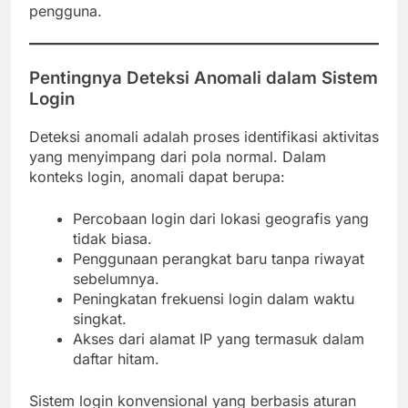
pengguna.
Pentingnya Deteksi Anomali dalam Sistem
Login
Deteksi anomali adalah proses identifikasi aktivitas
yang menyimpang dari pola normal. Dalam
konteks login, anomali dapat berupa:
Percobaan login dari lokasi geografis yang
tidak biasa.
Penggunaan perangkat baru tanpa riwayat
sebelumnya.
Peningkatan frekuensi login dalam waktu
singkat.
Akses dari alamat IP yang termasuk dalam
daftar hitam.
Sistem login konvensional yang berbasis aturan