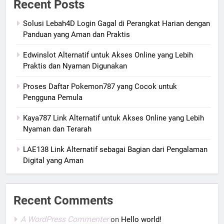
Recent Posts
Solusi Lebah4D Login Gagal di Perangkat Harian dengan
Panduan yang Aman dan Praktis
Edwinslot Alternatif untuk Akses Online yang Lebih
Praktis dan Nyaman Digunakan
Proses Daftar Pokemon787 yang Cocok untuk
Pengguna Pemula
Kaya787 Link Alternatif untuk Akses Online yang Lebih
Nyaman dan Terarah
LAE138 Link Alternatif sebagai Bagian dari Pengalaman
Digital yang Aman
Recent Comments
A WordPress Commenter
on
Hello world!