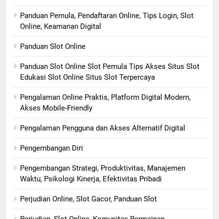
Panduan Pemula, Pendaftaran Online, Tips Login, Slot
Online, Keamanan Digital
Panduan Slot Online
Panduan Slot Online Slot Pemula Tips Akses Situs Slot
Edukasi Slot Online Situs Slot Terpercaya
Pengalaman Online Praktis, Platform Digital Modern,
Akses Mobile-Friendly
Pengalaman Pengguna dan Akses Alternatif Digital
Pengembangan Diri
Pengembangan Strategi, Produktivitas, Manajemen
Waktu, Psikologi Kinerja, Efektivitas Pribadi
Perjudian Online, Slot Gacor, Panduan Slot