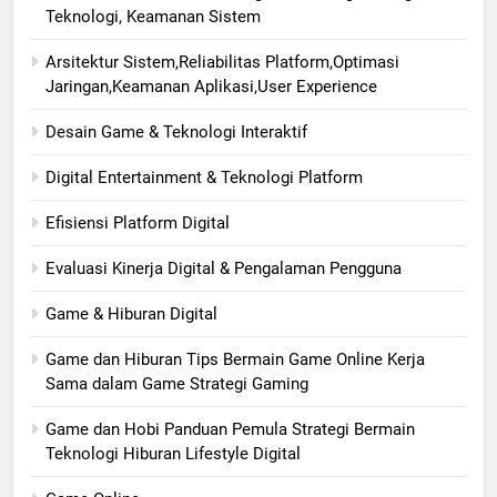
Teknologi, Keamanan Sistem
Arsitektur Sistem,Reliabilitas Platform,Optimasi
Jaringan,Keamanan Aplikasi,User Experience
Desain Game & Teknologi Interaktif
Digital Entertainment & Teknologi Platform
Efisiensi Platform Digital
Evaluasi Kinerja Digital & Pengalaman Pengguna
Game & Hiburan Digital
Game dan Hiburan Tips Bermain Game Online Kerja
Sama dalam Game Strategi Gaming
Game dan Hobi Panduan Pemula Strategi Bermain
Teknologi Hiburan Lifestyle Digital