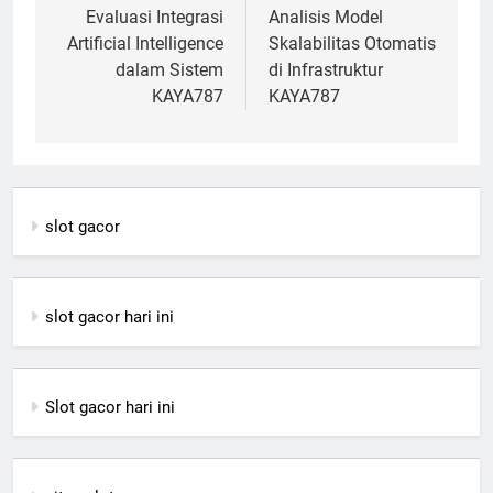
navigation
Evaluasi Integrasi
Analisis Model
Artificial Intelligence
Skalabilitas Otomatis
dalam Sistem
di Infrastruktur
KAYA787
KAYA787
slot gacor
slot gacor hari ini
Slot gacor hari ini