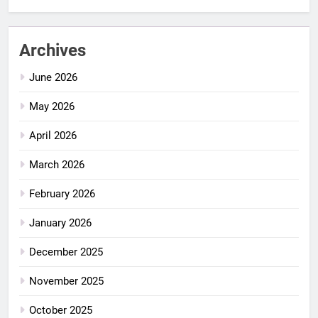
Archives
June 2026
May 2026
April 2026
March 2026
February 2026
January 2026
December 2025
November 2025
October 2025