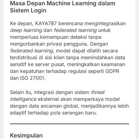
Masa Depan Machine Learning dalam
Sistem Login
Ke depan, KAYA787 berencana mengintegrasikan
deep learning
dan
federated learning
untuk
memperluas kemampuan deteksi tanpa
mengorbankan privasi pengguna. Dengan
federated learning
, model dapat dilatih secara
terdistribusi di sisi klien tanpa memindahkan data
sensitif ke server pusat, meningkatkan keamanan
dan kepatuhan terhadap regulasi seperti GDPR
dan ISO 27001.
Selain itu, integrasi dengan sistem
threat
intelligence
eksternal akan memperkaya model
dengan data ancaman global, menjadikannya lebih
adaptif terhadap pola serangan baru.
Kesimpulan