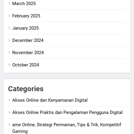
March 2025
February 2025
January 2025
December 2024
November 2024
October 2024
Categories
Akses Online dan Kenyamanan Digital
Akses Online Praktis dan Pengalaman Pengguna Digital
ame Online, Strategi Permainan, Tips & Trik, Kompetitif
Gaming