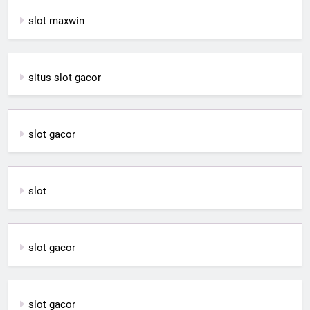
slot maxwin
situs slot gacor
slot gacor
slot
slot gacor
slot gacor