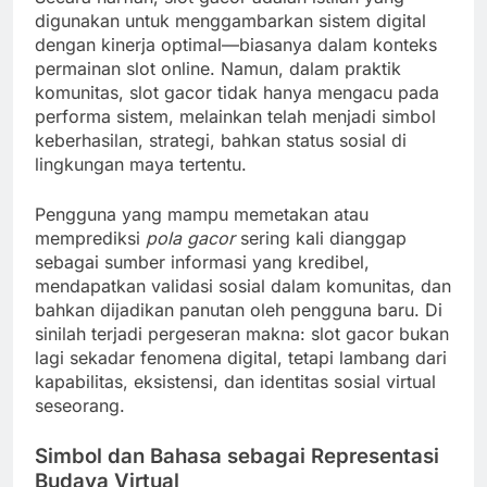
digunakan untuk menggambarkan sistem digital
dengan kinerja optimal—biasanya dalam konteks
permainan slot online. Namun, dalam praktik
komunitas, slot gacor tidak hanya mengacu pada
performa sistem, melainkan telah menjadi simbol
keberhasilan, strategi, bahkan status sosial di
lingkungan maya tertentu.
Pengguna yang mampu memetakan atau
memprediksi
pola gacor
sering kali dianggap
sebagai sumber informasi yang kredibel,
mendapatkan validasi sosial dalam komunitas, dan
bahkan dijadikan panutan oleh pengguna baru. Di
sinilah terjadi pergeseran makna: slot gacor bukan
lagi sekadar fenomena digital, tetapi lambang dari
kapabilitas, eksistensi, dan identitas sosial virtual
seseorang.
Simbol dan Bahasa sebagai Representasi
Budaya Virtual