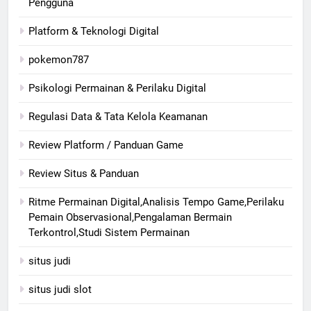
Pengguna
Platform & Teknologi Digital
pokemon787
Psikologi Permainan & Perilaku Digital
Regulasi Data & Tata Kelola Keamanan
Review Platform / Panduan Game
Review Situs & Panduan
Ritme Permainan Digital,Analisis Tempo Game,Perilaku
Pemain Observasional,Pengalaman Bermain
Terkontrol,Studi Sistem Permainan
situs judi
situs judi slot