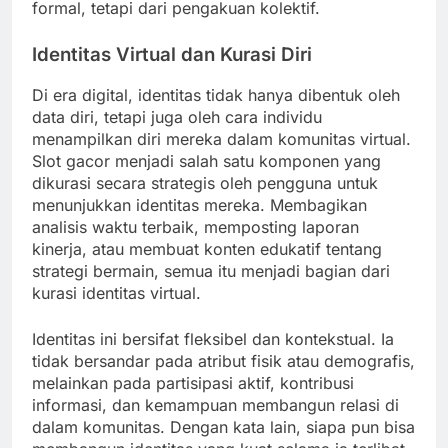
formal, tetapi dari pengakuan kolektif.
Identitas Virtual dan Kurasi Diri
Di era digital, identitas tidak hanya dibentuk oleh
data diri, tetapi juga oleh cara individu
menampilkan diri mereka dalam komunitas virtual.
Slot gacor menjadi salah satu komponen yang
dikurasi secara strategis oleh pengguna untuk
menunjukkan identitas mereka. Membagikan
analisis waktu terbaik, memposting laporan
kinerja, atau membuat konten edukatif tentang
strategi bermain, semua itu menjadi bagian dari
kurasi identitas virtual.
Identitas ini bersifat fleksibel dan kontekstual. Ia
tidak bersandar pada atribut fisik atau demografis,
melainkan pada partisipasi aktif, kontribusi
informasi, dan kemampuan membangun relasi di
dalam komunitas. Dengan kata lain, siapa pun bisa