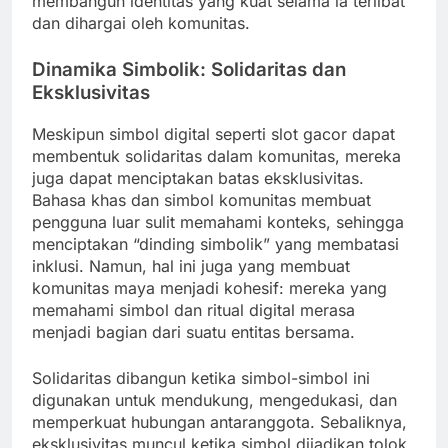
membangun identitas yang kuat selama ia terlibat
dan dihargai oleh komunitas.
Dinamika Simbolik: Solidaritas dan
Eksklusivitas
Meskipun simbol digital seperti slot gacor dapat
membentuk solidaritas dalam komunitas, mereka
juga dapat menciptakan batas eksklusivitas.
Bahasa khas dan simbol komunitas membuat
pengguna luar sulit memahami konteks, sehingga
menciptakan “dinding simbolik” yang membatasi
inklusi. Namun, hal ini juga yang membuat
komunitas maya menjadi kohesif: mereka yang
memahami simbol dan ritual digital merasa
menjadi bagian dari suatu entitas bersama.
Solidaritas dibangun ketika simbol-simbol ini
digunakan untuk mendukung, mengedukasi, dan
memperkuat hubungan antaranggota. Sebaliknya,
eksklusivitas muncul ketika simbol dijadikan tolok