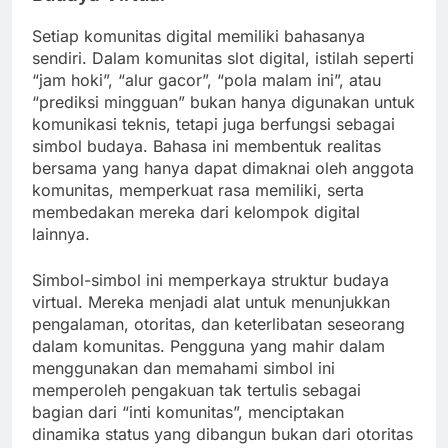
Setiap komunitas digital memiliki bahasanya
sendiri. Dalam komunitas slot digital, istilah seperti
“jam hoki”, “alur gacor”, “pola malam ini”, atau
“prediksi mingguan” bukan hanya digunakan untuk
komunikasi teknis, tetapi juga berfungsi sebagai
simbol budaya. Bahasa ini membentuk realitas
bersama yang hanya dapat dimaknai oleh anggota
komunitas, memperkuat rasa memiliki, serta
membedakan mereka dari kelompok digital
lainnya.
Simbol-simbol ini memperkaya struktur budaya
virtual. Mereka menjadi alat untuk menunjukkan
pengalaman, otoritas, dan keterlibatan seseorang
dalam komunitas. Pengguna yang mahir dalam
menggunakan dan memahami simbol ini
memperoleh pengakuan tak tertulis sebagai
bagian dari “inti komunitas”, menciptakan
dinamika status yang dibangun bukan dari otoritas