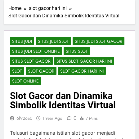
Home
slot gacor hari ini
Slot Gacor dan Dinamika Simbolik Identitas Virtual
SITUS JUDI
SITUS JUDI SLOT
SITUS JUDI SLOT GACOR
SITUS JUDI SLOT ONLINE
SITUS SLOT
SITUS SLOT GACOR
SITUS SLOT GACOR HARI INI
SLOT
SLOT GACOR
SLOT GACOR HARI INI
SLOT ONLINE
Slot Gacor dan Dinamika
Simbolik Identitas Virtual
0
6f926a0
1 Year Ago
7 Mins
Telusuri bagaimana istilah slot gacor menjadi