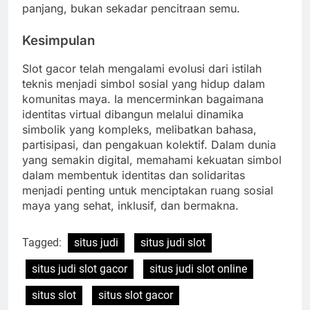
panjang, bukan sekadar pencitraan semu.
Kesimpulan
Slot gacor telah mengalami evolusi dari istilah
teknis menjadi simbol sosial yang hidup dalam
komunitas maya. Ia mencerminkan bagaimana
identitas virtual dibangun melalui dinamika
simbolik yang kompleks, melibatkan bahasa,
partisipasi, dan pengakuan kolektif. Dalam dunia
yang semakin digital, memahami kekuatan simbol
dalam membentuk identitas dan solidaritas
menjadi penting untuk menciptakan ruang sosial
maya yang sehat, inklusif, dan bermakna.
Tagged:
situs judi
situs judi slot
situs judi slot gacor
situs judi slot online
situs slot
situs slot gacor