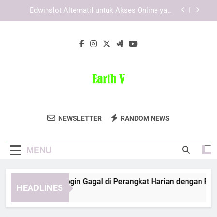
Skip
Proses Daftar Pokemon787 yang Cocok untuk
to
Pengguna Pemula
content
Kaya787 Link Alternatif untuk Akses Online yang
Lebih Nyaman dan Terarah
Solusi Lebah4D Login Gagal di Perangkat Harian
dengan Panduan yang Aman dan Praktis
Edwinslot Alternatif untuk Akses Online yang
Lebih Praktis dan Nyaman Digunakan
Proses Daftar Pokemon787 yang Cocok untuk
Pengguna Pemula
Earth V
Dukung Keberlanjutan Dengan Produk
Kaya787 Link Alternatif untuk Akses Online yang
NEWSLETTER
RANDOM NEWS
Lebih Nyaman dan Terarah
Ramah Lingkungan Dari Earth V.
MENU
lusi Lebah4D Login Gagal di Perangkat Harian dengan Pandu
HEADLINES
Months Ago