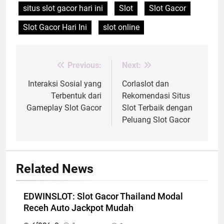
situs slot gacor hari ini
Slot
Slot Gacor
Slot Gacor Hari Ini
slot online
Previous:
Next:
Post
navigation
Interaksi Sosial yang
Corlaslot dan
Terbentuk dari
Rekomendasi Situs
Gameplay Slot Gacor
Slot Terbaik dengan
Peluang Slot Gacor
Related News
EDWINSLOT: Slot Gacor Thailand Modal
Receh Auto Jackpot Mudah