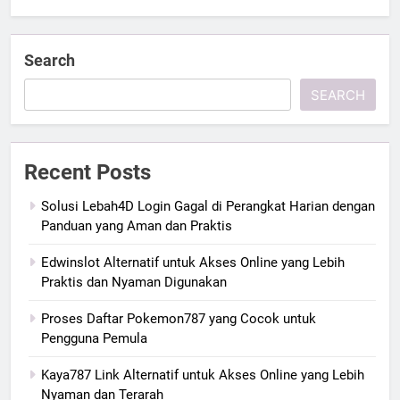
Search
SEARCH
Recent Posts
Solusi Lebah4D Login Gagal di Perangkat Harian dengan
Panduan yang Aman dan Praktis
Edwinslot Alternatif untuk Akses Online yang Lebih
Praktis dan Nyaman Digunakan
Proses Daftar Pokemon787 yang Cocok untuk
Pengguna Pemula
Kaya787 Link Alternatif untuk Akses Online yang Lebih
Nyaman dan Terarah