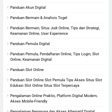
Panduan Akun Digital
Panduan Bermain & Analisis Togel
Panduan Bermain, Situs Judi Online, Tips dan Strategi,
Keamanan Online, User Experience
Panduan Pemula Digital
Panduan Pemula, Pendaftaran Online, Tips Login, Slot
Online, Keamanan Digital
Panduan Slot Online
Panduan Slot Online Slot Pemula Tips Akses Situs Slot
Edukasi Slot Online Situs Slot Terpercaya
Pengalaman Online Praktis, Platform Digital Modern,
Akses Mobile-Friendly
Pengalaman Pengguna dan Akses Alternatif Digital