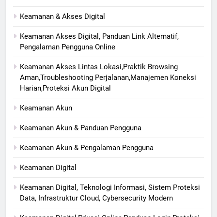
Keamanan & Akses Digital
Keamanan Akses Digital, Panduan Link Alternatif,
Pengalaman Pengguna Online
Keamanan Akses Lintas Lokasi,Praktik Browsing
Aman,Troubleshooting Perjalanan,Manajemen Koneksi
Harian,Proteksi Akun Digital
Keamanan Akun
Keamanan Akun & Panduan Pengguna
Keamanan Akun & Pengalaman Pengguna
Keamanan Digital
Keamanan Digital, Teknologi Informasi, Sistem Proteksi
Data, Infrastruktur Cloud, Cybersecurity Modern