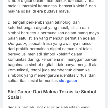
simbol digital dalam membentuk identitas virtual
melalui interaksi komunitas, bahasa kolektif, dan
makna sosial di era budaya maya.
Di tengah perkembangan teknologi dan
keterhubungan digital yang masif, istilah dan
simbol baru terus bermunculan dalam ruang maya.
Salah satu istilah yang mencuri perhatian adalah
slot gacor
, sebuah frasa yang awalnya muncul
dari praktik permainan digital namun kini telah
berevolusi menjadi simbol kolektif dalam
komunitas daring. Fenomena ini menggambarkan
bagaimana simbol digital tidak hanya menjadi alat
komunikasi, tetapi juga membentuk dinamika
simbolik yang memengaruhi identitas virtual dan
solidaritas sosial komunitas
slot gacor
.
Slot Gacor: Dari Makna Teknis ke Simbol
Sosial
Secara harfiah, slot gacor adalah istilah yang