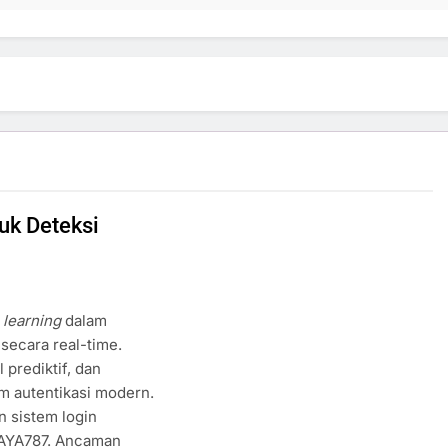
uk Deteksi
learning
dalam
secara real-time.
 prediktif, dan
m autentikasi modern.
n sistem login
 KAYA787. Ancaman