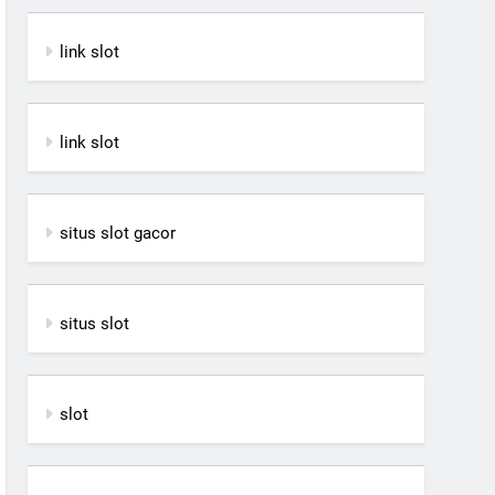
link slot
link slot
situs slot gacor
situs slot
slot