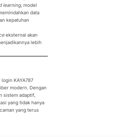
d learning
, model
pa memindahkan data
dan kepatuhan
nce
eksternal akan
enjadikannya lebih
i login KAYA787
siber modern. Dengan
n sistem adaptif,
si yang tidak hanya
ncaman yang terus