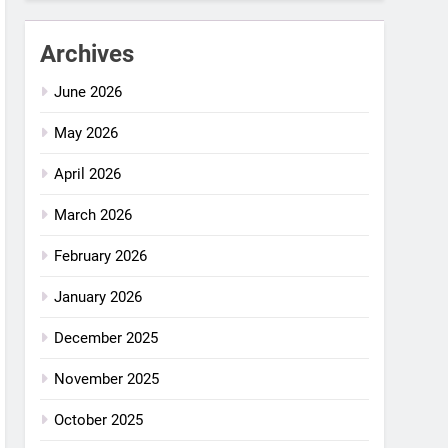
Archives
June 2026
May 2026
April 2026
March 2026
February 2026
January 2026
December 2025
November 2025
October 2025