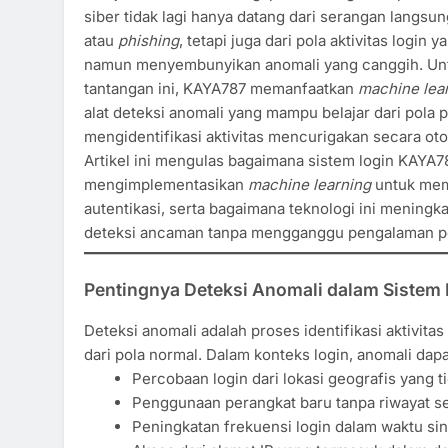
siber tidak lagi hanya datang dari serangan langsu
atau
phishing
, tetapi juga dari pola aktivitas login
namun menyembunyikan anomali yang canggih. Un
tantangan ini, KAYA787 memanfaatkan
machine lea
alat deteksi anomali yang mampu belajar dari pola
mengidentifikasi aktivitas mencurigakan secara oto
Artikel ini mengulas bagaimana sistem login KAYA7
mengimplementasikan
machine learning
untuk mem
autentikasi, serta bagaimana teknologi ini meningka
deteksi ancaman tanpa mengganggu pengalaman 
Pentingnya Deteksi Anomali dalam Sistem 
Deteksi anomali adalah proses identifikasi aktivit
dari pola normal. Dalam konteks login, anomali dap
Percobaan login dari lokasi geografis yang ti
Penggunaan perangkat baru tanpa riwayat s
Peningkatan frekuensi login dalam waktu sin