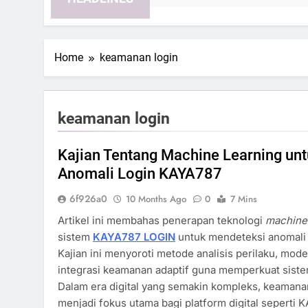
Home
keamanan login
keamanan login
Kajian Tentang Machine Learning unt
Anomali Login KAYA787
6f926a0
10 Months Ago
0
7 Mins
Artikel ini membahas penerapan teknologi
machine 
sistem
KAYA787 LOGIN
untuk mendeteksi anomali 
Kajian ini menyoroti metode analisis perilaku, model
integrasi keamanan adaptif guna memperkuat siste
Dalam era digital yang semakin kompleks, keamana
menjadi fokus utama bagi platform digital seperti