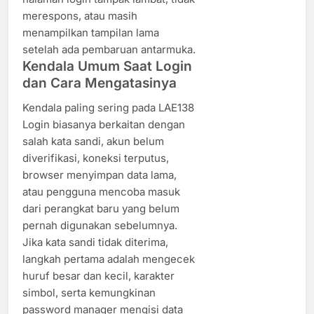
merespons, atau masih
menampilkan tampilan lama
setelah ada pembaruan antarmuka.
Kendala Umum Saat Login
dan Cara Mengatasinya
Kendala paling sering pada LAE138
Login biasanya berkaitan dengan
salah kata sandi, akun belum
diverifikasi, koneksi terputus,
browser menyimpan data lama,
atau pengguna mencoba masuk
dari perangkat baru yang belum
pernah digunakan sebelumnya.
Jika kata sandi tidak diterima,
langkah pertama adalah mengecek
huruf besar dan kecil, karakter
simbol, serta kemungkinan
password manager mengisi data