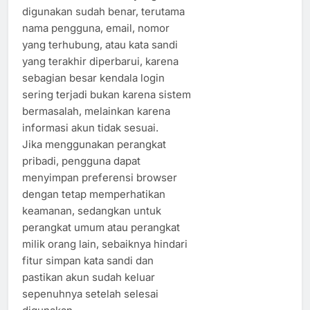
digunakan sudah benar, terutama
nama pengguna, email, nomor
yang terhubung, atau kata sandi
yang terakhir diperbarui, karena
sebagian besar kendala login
sering terjadi bukan karena sistem
bermasalah, melainkan karena
informasi akun tidak sesuai.
Jika menggunakan perangkat
pribadi, pengguna dapat
menyimpan preferensi browser
dengan tetap memperhatikan
keamanan, sedangkan untuk
perangkat umum atau perangkat
milik orang lain, sebaiknya hindari
fitur simpan kata sandi dan
pastikan akun sudah keluar
sepenuhnya setelah selesai