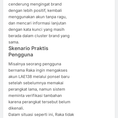
cenderung mengingat brand
dengan lebih positif, kembali
menggunakan akun tanpa ragu,
dan mencari informasi lanjutan
dengan kata kunci yang masih
berada dalam cluster brand yang
sama.
Skenario Praktis
Pengguna
Misalnya seorang pengguna
bernama Raka ingin mengakses
akun LAE138 melalui ponsel baru
setelah sebelumnya memakai
perangkat lama, namun sistem
meminta verifikasi tambahan
karena perangkat tersebut belum
dikenali.
Dalam situasi seperti ini, Raka tidak