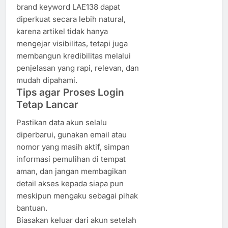
brand keyword LAE138 dapat
diperkuat secara lebih natural,
karena artikel tidak hanya
mengejar visibilitas, tetapi juga
membangun kredibilitas melalui
penjelasan yang rapi, relevan, dan
mudah dipahami.
Tips agar Proses Login
Tetap Lancar
Pastikan data akun selalu
diperbarui, gunakan email atau
nomor yang masih aktif, simpan
informasi pemulihan di tempat
aman, dan jangan membagikan
detail akses kepada siapa pun
meskipun mengaku sebagai pihak
bantuan.
Biasakan keluar dari akun setelah