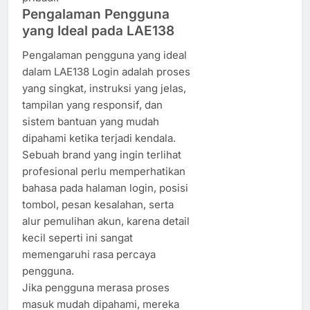
Pengalaman Pengguna
yang Ideal pada LAE138
Pengalaman pengguna yang ideal
dalam LAE138 Login adalah proses
yang singkat, instruksi yang jelas,
tampilan yang responsif, dan
sistem bantuan yang mudah
dipahami ketika terjadi kendala.
Sebuah brand yang ingin terlihat
profesional perlu memperhatikan
bahasa pada halaman login, posisi
tombol, pesan kesalahan, serta
alur pemulihan akun, karena detail
kecil seperti ini sangat
memengaruhi rasa percaya
pengguna.
Jika pengguna merasa proses
masuk mudah dipahami, mereka