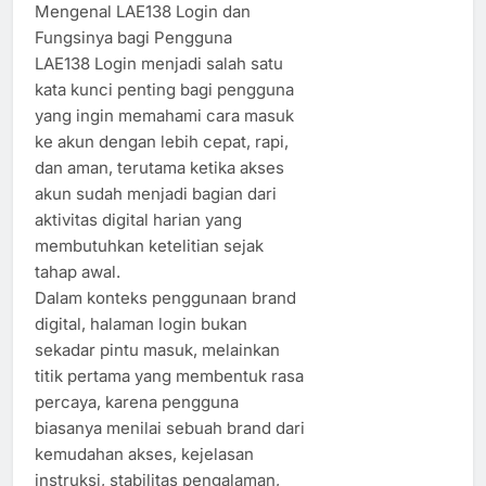
Mengenal LAE138 Login dan
Fungsinya bagi Pengguna
LAE138 Login menjadi salah satu
kata kunci penting bagi pengguna
yang ingin memahami cara masuk
ke akun dengan lebih cepat, rapi,
dan aman, terutama ketika akses
akun sudah menjadi bagian dari
aktivitas digital harian yang
membutuhkan ketelitian sejak
tahap awal.
Dalam konteks penggunaan brand
digital, halaman login bukan
sekadar pintu masuk, melainkan
titik pertama yang membentuk rasa
percaya, karena pengguna
biasanya menilai sebuah brand dari
kemudahan akses, kejelasan
instruksi, stabilitas pengalaman,