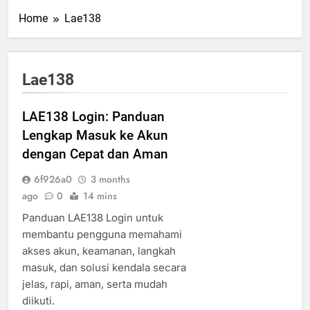
Home
Lae138
Lae138
LAE138 Login: Panduan
Lengkap Masuk ke Akun
dengan Cepat dan Aman
6f926a0
3 months
ago
0
14 mins
Panduan LAE138 Login untuk
membantu pengguna memahami
akses akun, keamanan, langkah
masuk, dan solusi kendala secara
jelas, rapi, aman, serta mudah
diikuti.