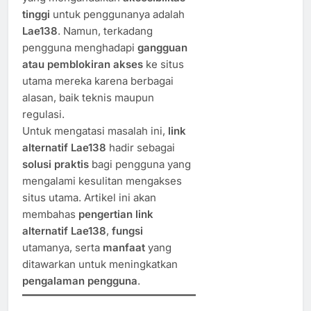
tinggi
untuk penggunanya adalah
Lae138
. Namun, terkadang
pengguna menghadapi
gangguan
atau pemblokiran akses
ke situs
utama mereka karena berbagai
alasan, baik teknis maupun
regulasi.
Untuk mengatasi masalah ini,
link
alternatif Lae138
hadir sebagai
solusi praktis
bagi pengguna yang
mengalami kesulitan mengakses
situs utama. Artikel ini akan
membahas
pengertian link
alternatif Lae138
,
fungsi
utamanya, serta
manfaat
yang
ditawarkan untuk meningkatkan
pengalaman pengguna
.