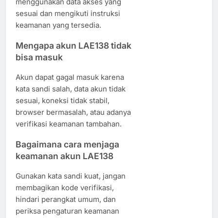
menggunakan data akses yang
sesuai dan mengikuti instruksi
keamanan yang tersedia.
Mengapa akun LAE138 tidak
bisa masuk
Akun dapat gagal masuk karena
kata sandi salah, data akun tidak
sesuai, koneksi tidak stabil,
browser bermasalah, atau adanya
verifikasi keamanan tambahan.
Bagaimana cara menjaga
keamanan akun LAE138
Gunakan kata sandi kuat, jangan
membagikan kode verifikasi,
hindari perangkat umum, dan
periksa pengaturan keamanan