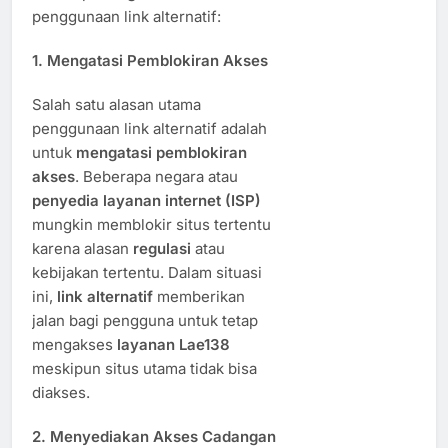
penggunaan link alternatif:
1. Mengatasi Pemblokiran Akses
Salah satu alasan utama
penggunaan link alternatif adalah
untuk
mengatasi pemblokiran
akses
. Beberapa negara atau
penyedia layanan internet (ISP)
mungkin memblokir situs tertentu
karena alasan
regulasi
atau
kebijakan tertentu. Dalam situasi
ini,
link alternatif
memberikan
jalan bagi pengguna untuk tetap
mengakses
layanan Lae138
meskipun situs utama tidak bisa
diakses.
2. Menyediakan Akses Cadangan