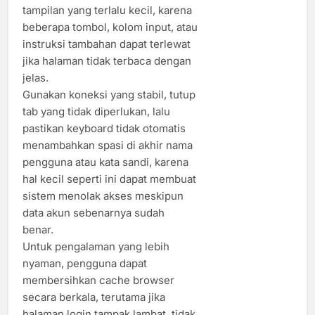
tampilan yang terlalu kecil, karena
beberapa tombol, kolom input, atau
instruksi tambahan dapat terlewat
jika halaman tidak terbaca dengan
jelas.
Gunakan koneksi yang stabil, tutup
tab yang tidak diperlukan, lalu
pastikan keyboard tidak otomatis
menambahkan spasi di akhir nama
pengguna atau kata sandi, karena
hal kecil seperti ini dapat membuat
sistem menolak akses meskipun
data akun sebenarnya sudah
benar.
Untuk pengalaman yang lebih
nyaman, pengguna dapat
membersihkan cache browser
secara berkala, terutama jika
halaman login tampak lambat, tidak