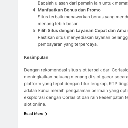
Bacalah ulasan dari pemain lain untuk memast
Manfaatkan Bonus dan Promo
Situs terbaik menawarkan bonus yang mend
menang lebih besar.
Pilih Situs dengan Layanan Cepat dan Ama
Pastikan situs menyediakan layanan pelang
pembayaran yang terpercaya.
Kesimpulan
Dengan rekomendasi situs slot terbaik dari Corlasl
meningkatkan peluang menang di slot gacor secara 
platform yang tepat dengan fitur lengkap, RTP ting
adalah kunci meraih pengalaman bermain yang opti
eksplorasi dengan Corlaslot dan raih kesempatan t
slot online.
Read More