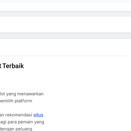
t Terbaik
aslot yang menawarkan
memilih platform
akan rekomendasi
situs
Bagi para pemain yang
dengan peluang