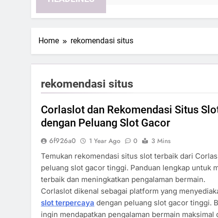
Home
rekomendasi situs
rekomendasi situs
Corlaslot dan Rekomendasi Situs Slo
dengan Peluang Slot Gacor
6f926a0
1 Year Ago
0
3 Mins
Temukan rekomendasi situs slot terbaik dari Corl
peluang slot gacor tinggi. Panduan lengkap untuk 
terbaik dan meningkatkan pengalaman bermain.
Corlaslot dikenal sebagai platform yang menyedi
slot terpercaya
dengan peluang slot gacor tinggi. 
ingin mendapatkan pengalaman bermain maksimal 