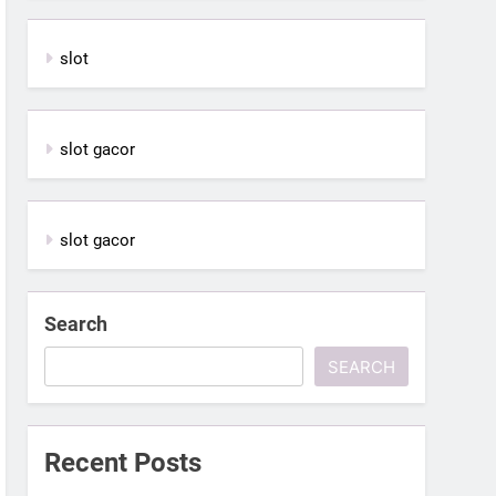
slot
slot gacor
slot gacor
Search
SEARCH
Recent Posts