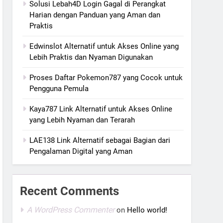
Solusi Lebah4D Login Gagal di Perangkat
Harian dengan Panduan yang Aman dan
Praktis
Edwinslot Alternatif untuk Akses Online yang
Lebih Praktis dan Nyaman Digunakan
Proses Daftar Pokemon787 yang Cocok untuk
Pengguna Pemula
Kaya787 Link Alternatif untuk Akses Online
yang Lebih Nyaman dan Terarah
LAE138 Link Alternatif sebagai Bagian dari
Pengalaman Digital yang Aman
Recent Comments
A WordPress Commenter
on
Hello world!