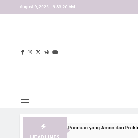
Skip
August 9, 2026
9:33:21 AM
to
content
Ear
Dukung Ke
gkat Harian dengan Panduan yang Aman dan Praktis
Edwi
3 Mo
HEADLINES