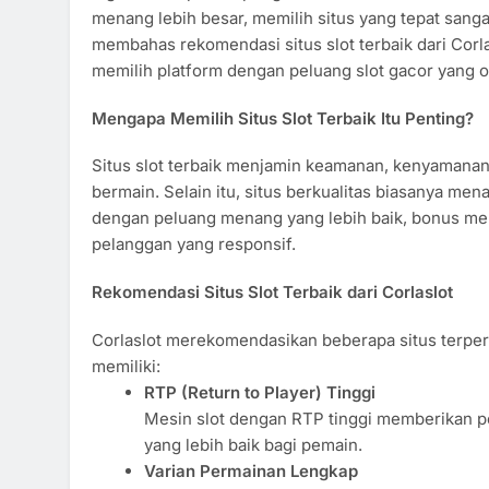
menang lebih besar, memilih situs yang tepat sangat 
membahas rekomendasi situs slot terbaik dari Corlas
memilih platform dengan peluang slot gacor yang o
Mengapa Memilih Situs Slot Terbaik Itu Penting?
Situs slot terbaik menjamin keamanan, kenyamanan
bermain. Selain itu, situs berkualitas biasanya me
dengan peluang menang yang lebih baik, bonus men
pelanggan yang responsif.
Rekomendasi Situs Slot Terbaik dari Corlaslot
Corlaslot merekomendasikan beberapa situs terper
memiliki:
RTP (Return to Player) Tinggi
Mesin slot dengan RTP tinggi memberikan 
yang lebih baik bagi pemain.
Varian Permainan Lengkap