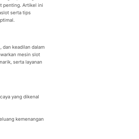
penting. Artikel ini
lot serta tips
ptimal.
, dan keadilan dalam
nawarkan mesin slot
arik, serta layanan
caya yang dikenal
peluang kemenangan