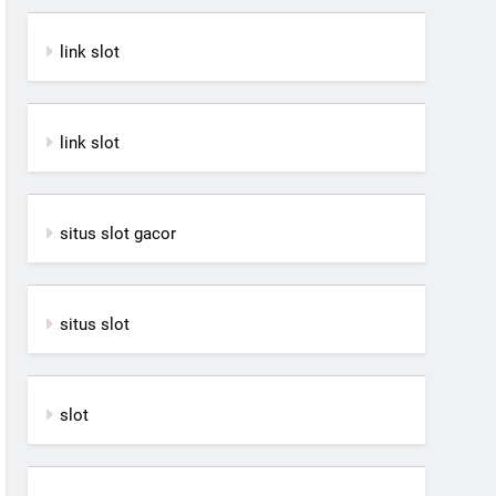
link slot
link slot
situs slot gacor
situs slot
slot