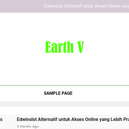
Edwinslot Alternatif untuk Akses Online ya
Proses Daftar Pokemon78
Kaya787 Link Alternatif untuk Akses
Solusi Lebah4D Login Gagal di Perangkat Harian 
Edwinslot Alternatif untuk Akses Online ya
Proses Daftar Pokemon78
th V
berlanjutan Dengan Produk Ramah Lingkungan Dari Earth V.
Kaya787 Link Alternatif untuk Akses
SAMPLE PAGE
nslot Alternatif untuk Akses Online yang Lebih Praktis dan 
nths Ago