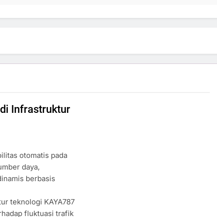
di Infrastruktur
litas otomatis pada
umber daya,
dinamis berbasis
ktur teknologi KAYA787
hadap fluktuasi trafik