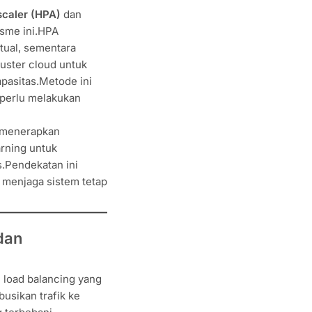
scaler (HPA)
dan
sme ini.HPA
tual, sementara
uster cloud untuk
pasitas.Metode ini
 perlu melakukan
t menerapkan
rning untuk
s.Pendekatan ini
 menjaga sistem tetap
dan
m load balancing yang
busikan trafik ke