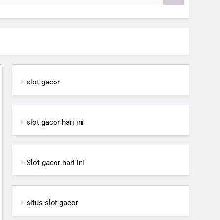
slot gacor
slot gacor hari ini
Slot gacor hari ini
situs slot gacor