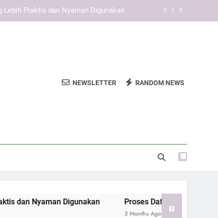
ng Lebih Praktis dan Nyaman Digunakan
7 yang Cocok untuk Pengguna Pemula
 Online yang Lebih Nyaman dan Terarah
dengan Panduan yang Aman dan Praktis
NEWSLETTER
RANDOM NEWS
ng Lebih Praktis dan Nyaman Digunakan
7 yang Cocok untuk Pengguna Pemula
 Online yang Lebih Nyaman dan Terarah
Nyaman Digunakan
Proses Daftar Pokemon787 yang Coco
3 Months Ago