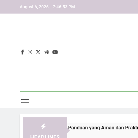
Skip
August 6, 2026
7:46:54 PM
to
content
Ear
Dukung Ke
gkat Harian dengan Panduan yang Aman dan Praktis
Edwi
3 Mon
HEADLINES