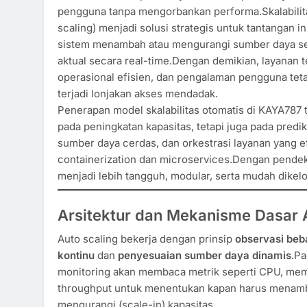
pengguna tanpa mengorbankan performa.Skalabilita
scaling) menjadi solusi strategis untuk tantangan 
sistem menambah atau mengurangi sumber daya s
aktual secara real-time.Dengan demikian, layanan t
operasional efisien, dan pengalaman pengguna tet
terjadi lonjakan akses mendadak.
Penerapan model skalabilitas otomatis di KAYA787 
pada peningkatan kapasitas, tetapi juga pada predik
sumber daya cerdas, dan orkestrasi layanan yang ef
containerization dan microservices.Dengan pendeka
menjadi lebih tangguh, modular, serta mudah dikelo
Arsitektur dan Mekanisme Dasar 
Auto scaling bekerja dengan prinsip
observasi beb
kontinu
dan
penyesuaian sumber daya dinamis
.P
monitoring akan membaca metrik seperti CPU, memo
throughput untuk menentukan kapan harus menamba
mengurangi (scale-in) kapasitas.