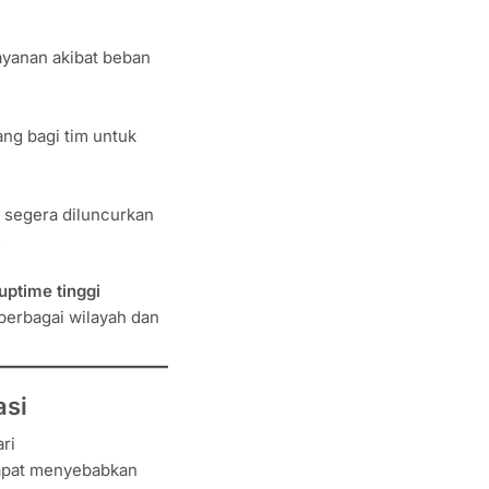
yanan akibat beban
ng bagi tim untuk
t segera diluncurkan
.
uptime tinggi
berbagai wilayah dan
asi
ri
dapat menyebabkan