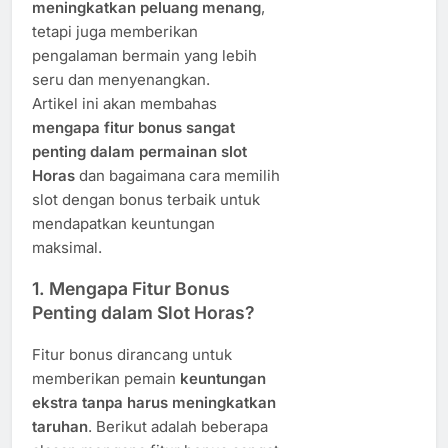
meningkatkan peluang menang
,
tetapi juga memberikan
pengalaman bermain yang lebih
seru dan menyenangkan.
Artikel ini akan membahas
mengapa fitur bonus sangat
penting dalam permainan slot
Horas
dan bagaimana cara memilih
slot dengan bonus terbaik untuk
mendapatkan keuntungan
maksimal.
1.
Mengapa Fitur Bonus
Penting dalam Slot Horas?
Fitur bonus dirancang untuk
memberikan pemain
keuntungan
ekstra tanpa harus meningkatkan
taruhan
. Berikut adalah beberapa