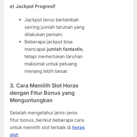
e) Jackpot Progresif
Jackpot terus bertambah
seiring jumlah taruhan yang
dilakukan pemain.
Beberapa jackpot bisa
mencapai
jumlah fantastis
,
tetapi memerlukan taruhan
maksimal untuk peluang
menang lebih besar.
3.
Cara Memilih Slot Horas
dengan Fitur Bonus yang
Menguntungkan
Setelah mengetahui jenis-jenis
fitur bonus, berikut beberapa cara
untuk memilih slot terbaik di
horas
slot
: