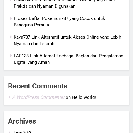
Praktis dan Nyaman Digunakan
Proses Daftar Pokemon787 yang Cocok untuk
Pengguna Pemula
Kaya787 Link Alternatif untuk Akses Online yang Lebih
Nyaman dan Terarah
LAE138 Link Alternatif sebagai Bagian dari Pengalaman
Digital yang Aman
Recent Comments
A WordPress Commenter
on
Hello world!
Archives
June 2026