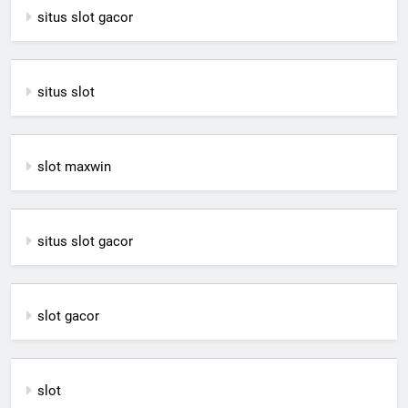
situs slot gacor
situs slot
slot maxwin
situs slot gacor
slot gacor
slot