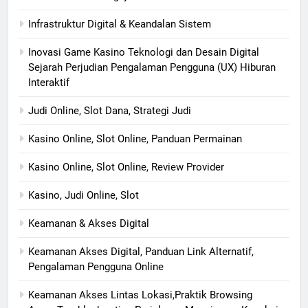
Infrastruktur Digital & Keandalan Sistem
Inovasi Game Kasino Teknologi dan Desain Digital
Sejarah Perjudian Pengalaman Pengguna (UX) Hiburan
Interaktif
Judi Online, Slot Dana, Strategi Judi
Kasino Online, Slot Online, Panduan Permainan
Kasino Online, Slot Online, Review Provider
Kasino, Judi Online, Slot
Keamanan & Akses Digital
Keamanan Akses Digital, Panduan Link Alternatif,
Pengalaman Pengguna Online
Keamanan Akses Lintas Lokasi,Praktik Browsing