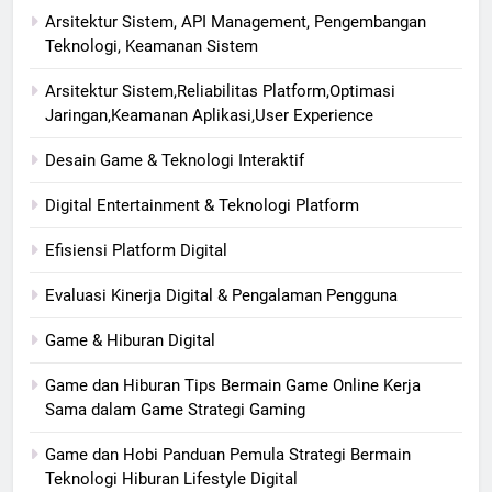
Arsitektur Sistem, API Management, Pengembangan
Teknologi, Keamanan Sistem
Arsitektur Sistem,Reliabilitas Platform,Optimasi
Jaringan,Keamanan Aplikasi,User Experience
Desain Game & Teknologi Interaktif
Digital Entertainment & Teknologi Platform
Efisiensi Platform Digital
Evaluasi Kinerja Digital & Pengalaman Pengguna
Game & Hiburan Digital
Game dan Hiburan Tips Bermain Game Online Kerja
Sama dalam Game Strategi Gaming
Game dan Hobi Panduan Pemula Strategi Bermain
Teknologi Hiburan Lifestyle Digital