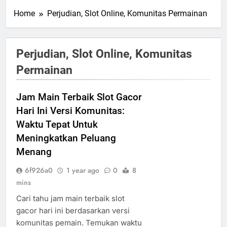
Home
Perjudian, Slot Online, Komunitas Permainan
Perjudian, Slot Online, Komunitas
Permainan
Jam Main Terbaik Slot Gacor
Hari Ini Versi Komunitas:
Waktu Tepat Untuk
Meningkatkan Peluang
Menang
6f926a0
1 year ago
0
8
mins
Cari tahu jam main terbaik slot
gacor hari ini berdasarkan versi
komunitas pemain. Temukan waktu