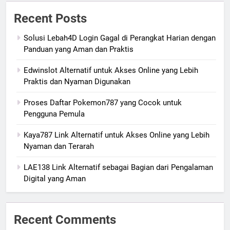
Recent Posts
Solusi Lebah4D Login Gagal di Perangkat Harian dengan
Panduan yang Aman dan Praktis
Edwinslot Alternatif untuk Akses Online yang Lebih
Praktis dan Nyaman Digunakan
Proses Daftar Pokemon787 yang Cocok untuk
Pengguna Pemula
Kaya787 Link Alternatif untuk Akses Online yang Lebih
Nyaman dan Terarah
LAE138 Link Alternatif sebagai Bagian dari Pengalaman
Digital yang Aman
Recent Comments