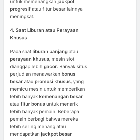
untuk memenangkan
jackpot
progresif
atau fitur besar lainnya
meningkat.
4.
Saat Liburan atau Perayaan
Khusus
Pada saat
liburan panjang
atau
perayaan khusus
, mesin slot
dianggap lebih
gacor
. Banyak situs
perjudian menawarkan
bonus
besar
atau
promosi khusus
, yang
memicu mesin untuk memberikan
lebih banyak
kemenangan besar
atau
fitur bonus
untuk menarik
lebih banyak pemain. Beberapa
pemain berbagi bahwa mereka
lebih sering menang atau
mendapatkan
jackpot besar