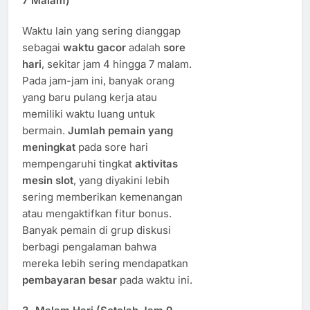
7 Malam)
Waktu lain yang sering dianggap
sebagai
waktu gacor
adalah
sore
hari
, sekitar jam 4 hingga 7 malam.
Pada jam-jam ini, banyak orang
yang baru pulang kerja atau
memiliki waktu luang untuk
bermain.
Jumlah pemain yang
meningkat
pada sore hari
mempengaruhi tingkat
aktivitas
mesin slot
, yang diyakini lebih
sering memberikan kemenangan
atau mengaktifkan fitur bonus.
Banyak pemain di grup diskusi
berbagi pengalaman bahwa
mereka lebih sering mendapatkan
pembayaran besar
pada waktu ini.