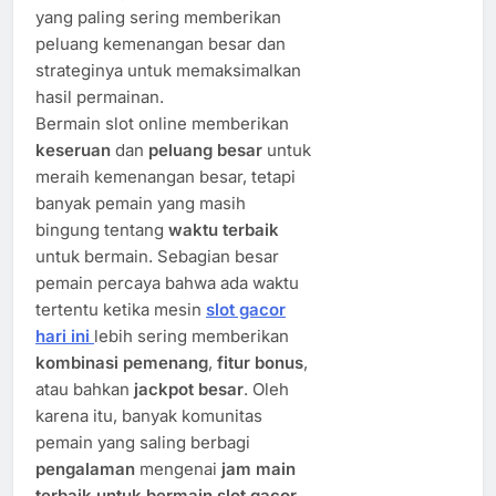
yang paling sering memberikan
peluang kemenangan besar dan
strateginya untuk memaksimalkan
hasil permainan.
Bermain slot online memberikan
keseruan
dan
peluang besar
untuk
meraih kemenangan besar, tetapi
banyak pemain yang masih
bingung tentang
waktu terbaik
untuk bermain. Sebagian besar
pemain percaya bahwa ada waktu
tertentu ketika mesin
slot gacor
hari ini
lebih sering memberikan
kombinasi pemenang
,
fitur bonus
,
atau bahkan
jackpot besar
. Oleh
karena itu, banyak komunitas
pemain yang saling berbagi
pengalaman
mengenai
jam main
terbaik untuk bermain slot gacor
.