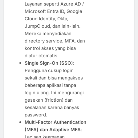
Layanan seperti Azure AD /
Microsoft Entra ID, Google
Cloud Identity, Okta,
JumpCloud, dan lain-lain.
Mereka menyediakan
directory service, MFA, dan
kontrol akses yang bisa
diatur otomatis.
Single Sign-On (SSO)
:
Pengguna cukup login
sekali dan bisa mengakses
beberapa aplikasi tanpa
login ulang. Ini mengurangi
gesekan (friction) dan
kesalahan karena banyak
password.
Multi-Factor Authentication
(MFA) dan Adaptive MFA
:
Lapisan keamanan