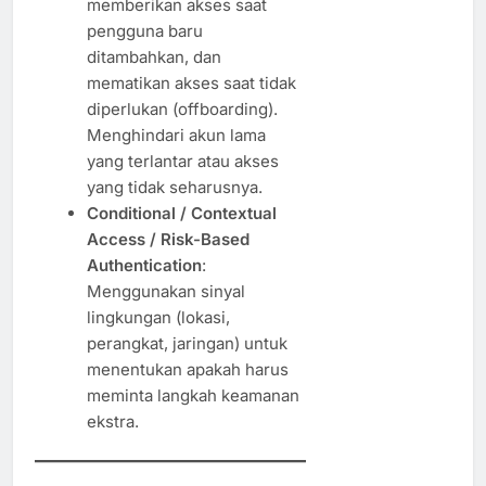
memberikan akses saat
pengguna baru
ditambahkan, dan
mematikan akses saat tidak
diperlukan (offboarding).
Menghindari akun lama
yang terlantar atau akses
yang tidak seharusnya.
Conditional / Contextual
Access / Risk-Based
Authentication
:
Menggunakan sinyal
lingkungan (lokasi,
perangkat, jaringan) untuk
menentukan apakah harus
meminta langkah keamanan
ekstra.