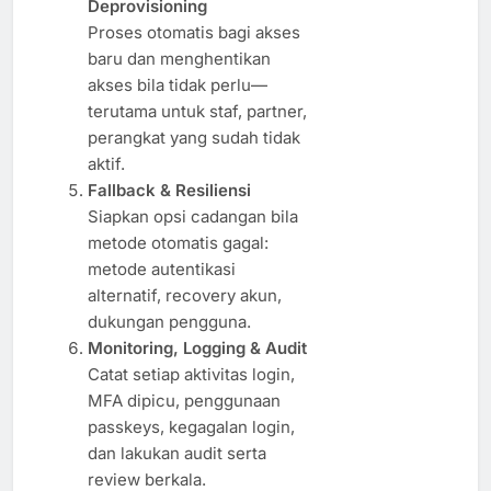
Deprovisioning
Proses otomatis bagi akses
baru dan menghentikan
akses bila tidak perlu—
terutama untuk staf, partner,
perangkat yang sudah tidak
aktif.
Fallback & Resiliensi
Siapkan opsi cadangan bila
metode otomatis gagal:
metode autentikasi
alternatif, recovery akun,
dukungan pengguna.
Monitoring, Logging & Audit
Catat setiap aktivitas login,
MFA dipicu, penggunaan
passkeys, kegagalan login,
dan lakukan audit serta
review berkala.