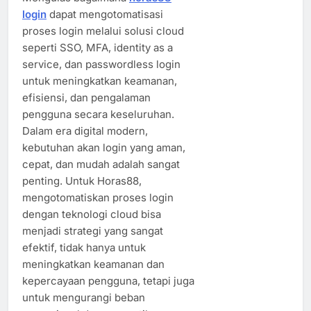
login
dapat mengotomatisasi
proses login melalui solusi cloud
seperti SSO, MFA, identity as a
service, dan passwordless login
untuk meningkatkan keamanan,
efisiensi, dan pengalaman
pengguna secara keseluruhan.
Dalam era digital modern,
kebutuhan akan login yang aman,
cepat, dan mudah adalah sangat
penting. Untuk Horas88,
mengotomatiskan proses login
dengan teknologi cloud bisa
menjadi strategi yang sangat
efektif, tidak hanya untuk
meningkatkan keamanan dan
kepercayaan pengguna, tetapi juga
untuk mengurangi beban