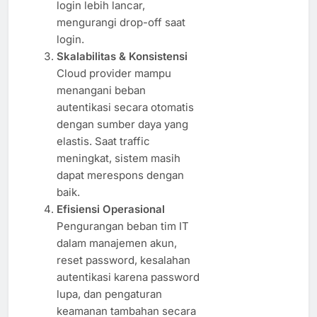
login lebih lancar,
mengurangi drop-off saat
login.
Skalabilitas & Konsistensi
Cloud provider mampu
menangani beban
autentikasi secara otomatis
dengan sumber daya yang
elastis. Saat traffic
meningkat, sistem masih
dapat merespons dengan
baik.
Efisiensi Operasional
Pengurangan beban tim IT
dalam manajemen akun,
reset password, kesalahan
autentikasi karena password
lupa, dan pengaturan
keamanan tambahan secara