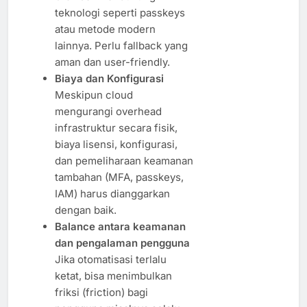
teknologi seperti passkeys
atau metode modern
lainnya. Perlu fallback yang
aman dan user-friendly.
Biaya dan Konfigurasi
Meskipun cloud
mengurangi overhead
infrastruktur secara fisik,
biaya lisensi, konfigurasi,
dan pemeliharaan keamanan
tambahan (MFA, passkeys,
IAM) harus dianggarkan
dengan baik.
Balance antara keamanan
dan pengalaman pengguna
Jika otomatisasi terlalu
ketat, bisa menimbulkan
friksi (friction) bagi