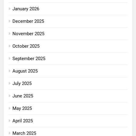
January 2026
December 2025
November 2025
October 2025
September 2025
August 2025
July 2025
June 2025
May 2025
April 2025
March 2025