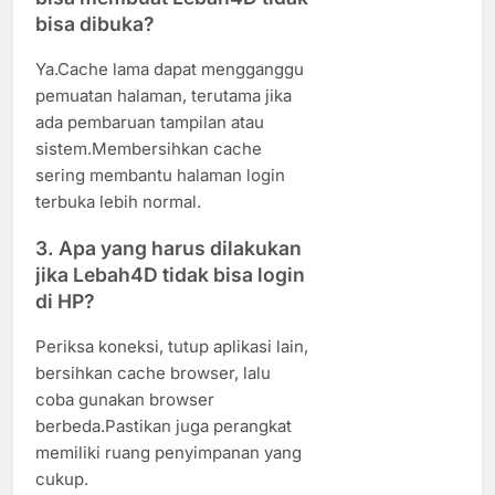
bisa dibuka?
Ya.Cache lama dapat mengganggu
pemuatan halaman, terutama jika
ada pembaruan tampilan atau
sistem.Membersihkan cache
sering membantu halaman login
terbuka lebih normal.
3. Apa yang harus dilakukan
jika Lebah4D tidak bisa login
di HP?
Periksa koneksi, tutup aplikasi lain,
bersihkan cache browser, lalu
coba gunakan browser
berbeda.Pastikan juga perangkat
memiliki ruang penyimpanan yang
cukup.