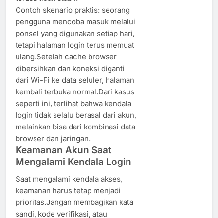
Contoh skenario praktis: seorang
pengguna mencoba masuk melalui
ponsel yang digunakan setiap hari,
tetapi halaman login terus memuat
ulang.Setelah cache browser
dibersihkan dan koneksi diganti
dari Wi-Fi ke data seluler, halaman
kembali terbuka normal.Dari kasus
seperti ini, terlihat bahwa kendala
login tidak selalu berasal dari akun,
melainkan bisa dari kombinasi data
browser dan jaringan.
Keamanan Akun Saat
Mengalami Kendala Login
Saat mengalami kendala akses,
keamanan harus tetap menjadi
prioritas.Jangan membagikan kata
sandi, kode verifikasi, atau