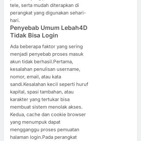
tele, serta mudah diterapkan di
perangkat yang digunakan sehari-
hari.
Penyebab Umum Lebah4D
Tidak Bisa Login
Ada beberapa faktor yang sering
menjadi penyebab proses masuk
akun tidak berhasil.Pertama,
kesalahan penulisan username,
nomor, email, atau kata
sandi.Kesalahan kecil seperti huruf
kapital, spasi tambahan, atau
karakter yang tertukar bisa
membuat sistem menolak akses.
Kedua, cache dan cookie browser
yang menumpuk dapat
mengganggu proses pemuatan
halaman login.Pada perangkat