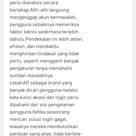
perlu dianalisis secara
bertahap.Alih-alih langsung
menganggap akun bermasalah,
pengguna sebaiknya memeriksa
faktor teknis sederhana terlebih
dahulu.Pendekatan ini lebih aman,
efisien, dan membantu
menghindari tindakan yang tidak
perlu, seperti mengganti banyak
pengaturan tanpa memahami
sumber masalahnya.
Lebah4D sebagai brand yang
banyak dicari pengguna melalui
kata kunci akses dan login perlu
dipahami dari sisi pengalaman
pengguna.Ketika seseorang
mencari solusi login gagal,
biasanya mereka membutuhkan
panduan yang jelas, tidak bertele-