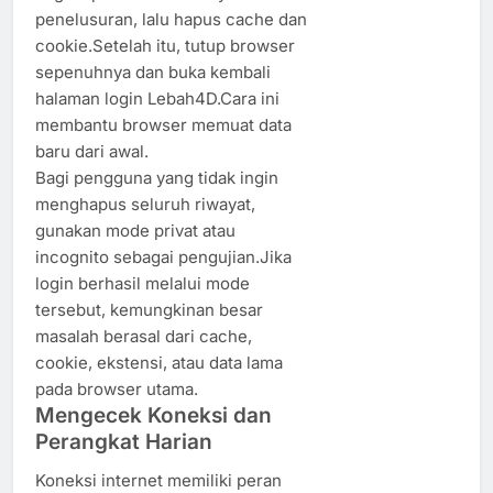
penelusuran, lalu hapus cache dan
cookie.Setelah itu, tutup browser
sepenuhnya dan buka kembali
halaman login Lebah4D.Cara ini
membantu browser memuat data
baru dari awal.
Bagi pengguna yang tidak ingin
menghapus seluruh riwayat,
gunakan mode privat atau
incognito sebagai pengujian.Jika
login berhasil melalui mode
tersebut, kemungkinan besar
masalah berasal dari cache,
cookie, ekstensi, atau data lama
pada browser utama.
Mengecek Koneksi dan
Perangkat Harian
Koneksi internet memiliki peran