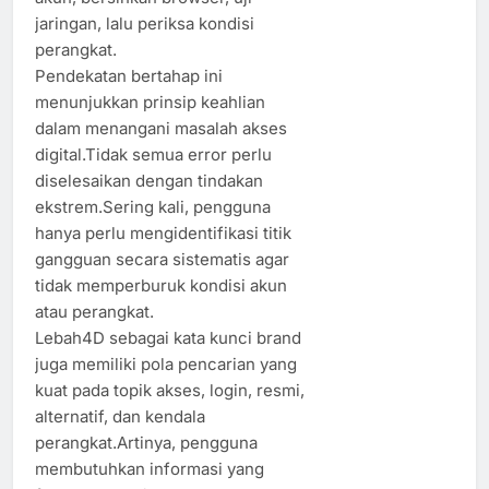
jaringan, lalu periksa kondisi
perangkat.
Pendekatan bertahap ini
menunjukkan prinsip keahlian
dalam menangani masalah akses
digital.Tidak semua error perlu
diselesaikan dengan tindakan
ekstrem.Sering kali, pengguna
hanya perlu mengidentifikasi titik
gangguan secara sistematis agar
tidak memperburuk kondisi akun
atau perangkat.
Lebah4D sebagai kata kunci brand
juga memiliki pola pencarian yang
kuat pada topik akses, login, resmi,
alternatif, dan kendala
perangkat.Artinya, pengguna
membutuhkan informasi yang