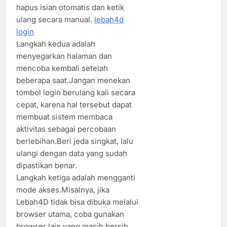
hapus isian otomatis dan ketik
ulang secara manual.
lebah4d
login
Langkah kedua adalah
menyegarkan halaman dan
mencoba kembali setelah
beberapa saat.Jangan menekan
tombol login berulang kali secara
cepat, karena hal tersebut dapat
membuat sistem membaca
aktivitas sebagai percobaan
berlebihan.Beri jeda singkat, lalu
ulangi dengan data yang sudah
dipastikan benar.
Langkah ketiga adalah mengganti
mode akses.Misalnya, jika
Lebah4D tidak bisa dibuka melalui
browser utama, coba gunakan
browser lain yang masih bersih