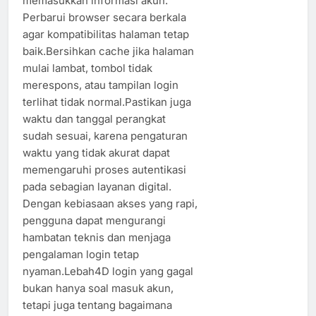
memasukkan informasi akun.
Perbarui browser secara berkala
agar kompatibilitas halaman tetap
baik.Bersihkan cache jika halaman
mulai lambat, tombol tidak
merespons, atau tampilan login
terlihat tidak normal.Pastikan juga
waktu dan tanggal perangkat
sudah sesuai, karena pengaturan
waktu yang tidak akurat dapat
memengaruhi proses autentikasi
pada sebagian layanan digital.
Dengan kebiasaan akses yang rapi,
pengguna dapat mengurangi
hambatan teknis dan menjaga
pengalaman login tetap
nyaman.Lebah4D login yang gagal
bukan hanya soal masuk akun,
tetapi juga tentang bagaimana