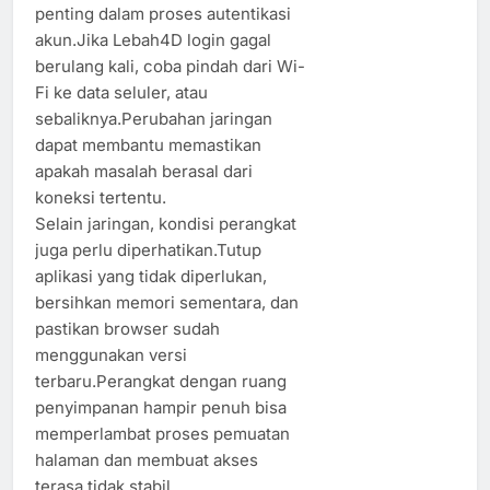
penting dalam proses autentikasi
akun.Jika Lebah4D login gagal
berulang kali, coba pindah dari Wi-
Fi ke data seluler, atau
sebaliknya.Perubahan jaringan
dapat membantu memastikan
apakah masalah berasal dari
koneksi tertentu.
Selain jaringan, kondisi perangkat
juga perlu diperhatikan.Tutup
aplikasi yang tidak diperlukan,
bersihkan memori sementara, dan
pastikan browser sudah
menggunakan versi
terbaru.Perangkat dengan ruang
penyimpanan hampir penuh bisa
memperlambat proses pemuatan
halaman dan membuat akses
terasa tidak stabil.