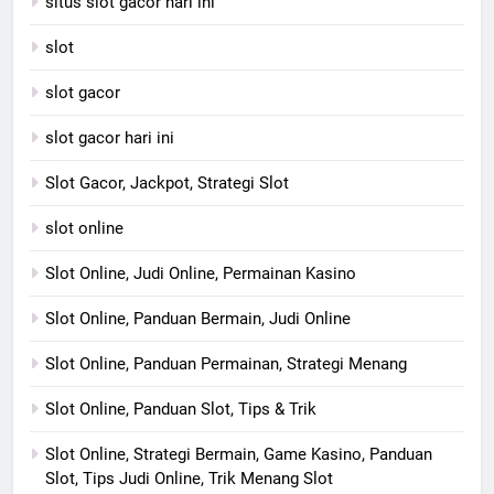
situs slot gacor hari ini
slot
slot gacor
slot gacor hari ini
Slot Gacor, Jackpot, Strategi Slot
slot online
Slot Online, Judi Online, Permainan Kasino
Slot Online, Panduan Bermain, Judi Online
Slot Online, Panduan Permainan, Strategi Menang
Slot Online, Panduan Slot, Tips & Trik
Slot Online, Strategi Bermain, Game Kasino, Panduan
Slot, Tips Judi Online, Trik Menang Slot