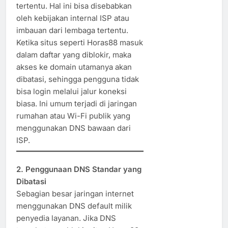
tertentu. Hal ini bisa disebabkan
oleh kebijakan internal ISP atau
imbauan dari lembaga tertentu.
Ketika situs seperti Horas88 masuk
dalam daftar yang diblokir, maka
akses ke domain utamanya akan
dibatasi, sehingga pengguna tidak
bisa login melalui jalur koneksi
biasa. Ini umum terjadi di jaringan
rumahan atau Wi-Fi publik yang
menggunakan DNS bawaan dari
ISP.
2. Penggunaan DNS Standar yang
Dibatasi
Sebagian besar jaringan internet
menggunakan DNS default milik
penyedia layanan. Jika DNS