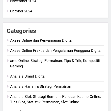
November 2024
October 2024
Categories
Akses Online dan Kenyamanan Digital
Akses Online Praktis dan Pengalaman Pengguna Digital
ame Online, Strategi Permainan, Tips & Trik, Kompetitif
Gaming
Analisis Brand Digital
Analisis Harian & Strategi Permainan
Analisis Slot, Strategi Bermain, Panduan Kasino Online,
Tips Slot, Statistik Permainan, Slot Online