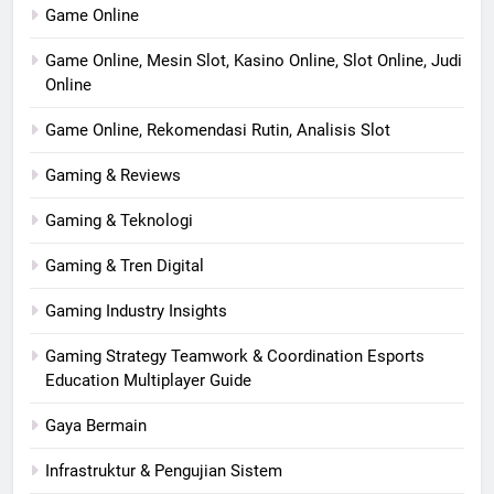
Game Online
Game Online, Mesin Slot, Kasino Online, Slot Online, Judi
Online
Game Online, Rekomendasi Rutin, Analisis Slot
Gaming & Reviews
Gaming & Teknologi
Gaming & Tren Digital
Gaming Industry Insights
Gaming Strategy Teamwork & Coordination Esports
Education Multiplayer Guide
Gaya Bermain
Infrastruktur & Pengujian Sistem