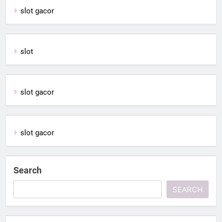
slot gacor
slot
slot gacor
slot gacor
Search
SEARCH