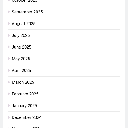
October 2025
September 2025
August 2025
July 2025
June 2025
May 2025
April 2025
March 2025
February 2025
January 2025
December 2024