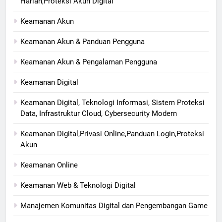
Harian,Proteksi Akun Digital
Keamanan Akun
Keamanan Akun & Panduan Pengguna
Keamanan Akun & Pengalaman Pengguna
Keamanan Digital
Keamanan Digital, Teknologi Informasi, Sistem Proteksi
Data, Infrastruktur Cloud, Cybersecurity Modern
Keamanan Digital,Privasi Online,Panduan Login,Proteksi
Akun
Keamanan Online
Keamanan Web & Teknologi Digital
Manajemen Komunitas Digital dan Pengembangan Game