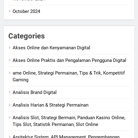
October 2024
Categories
Akses Online dan Kenyamanan Digital
Akses Online Praktis dan Pengalaman Pengguna Digital
ame Online, Strategi Permainan, Tips & Trik, Kompetitif
Gaming
Analisis Brand Digital
Analisis Harian & Strategi Permainan
Analisis Slot, Strategi Bermain, Panduan Kasino Online,
Tips Slot, Statistik Permainan, Slot Online
Arsitektur Sistem, API Management, Pengembangan