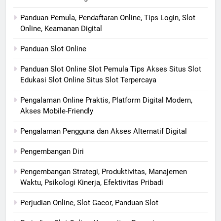
Panduan Pemula, Pendaftaran Online, Tips Login, Slot
Online, Keamanan Digital
Panduan Slot Online
Panduan Slot Online Slot Pemula Tips Akses Situs Slot
Edukasi Slot Online Situs Slot Terpercaya
Pengalaman Online Praktis, Platform Digital Modern,
Akses Mobile-Friendly
Pengalaman Pengguna dan Akses Alternatif Digital
Pengembangan Diri
Pengembangan Strategi, Produktivitas, Manajemen
Waktu, Psikologi Kinerja, Efektivitas Pribadi
Perjudian Online, Slot Gacor, Panduan Slot