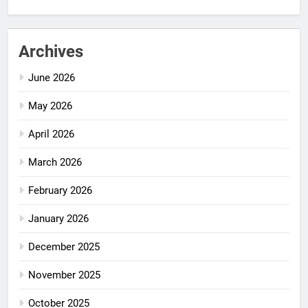
Archives
June 2026
May 2026
April 2026
March 2026
February 2026
January 2026
December 2025
November 2025
October 2025