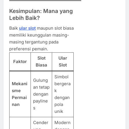
Kesimpulan: Mana yang
Lebih Baik?
Baik
ular slot
maupun slot biasa
memiliki keunggulan masing-
masing tergantung pada
preferensi pemain.
Slot
Ular
Faktor
Biasa
Slot
Simbol
Gulung
Mekani
bergera
an tetap
sme
k
dengan
Permai
dengan
payline
nan
pola
s
unik
Cender
Modern