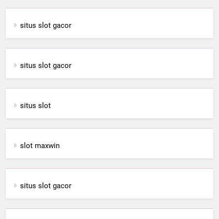
situs slot gacor
situs slot gacor
situs slot
slot maxwin
situs slot gacor