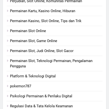
Perjudian, Slot Online, Komunitas Permainan
Permainan Kartu, Kasino Online, Hiburan
Permainan Kasino, Slot Online, Tips dan Trik
Permainan Slot Online
Permainan Slot, Game Online
Permainan Slot, Judi Online, Slot Gacor
Permainan Slot, Teknologi Permainan, Pengalaman
Pengguna
Platform & Teknologi Digital
pokemon787
Psikologi Permainan & Perilaku Digital
Regulasi Data & Tata Kelola Keamanan