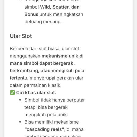
simbol
Wild, Scatter, dan
Bonus
untuk meningkatkan
peluang menang.
Ular Slot
Berbeda dari slot biasa, ular slot
menggunakan
mekanisme unik di
mana simbol dapat bergerak,
berkembang, atau mengikuti pola
tertentu
, menyerupai gerakan ular
dalam permainan klasik.
Ciri khas ular slot:
Simbol tidak hanya berputar
tetapi bisa bergerak
mengikuti pola unik.
Bisa memiliki mekanisme
“cascading reels”
, di mana
simbol yang menang akan