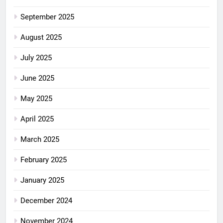
September 2025
August 2025
July 2025
June 2025
May 2025
April 2025
March 2025
February 2025
January 2025
December 2024
November 2024