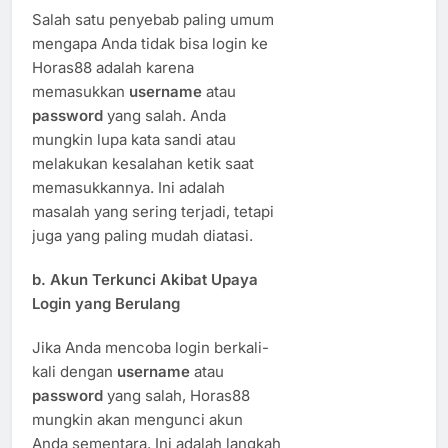
Salah satu penyebab paling umum
mengapa Anda tidak bisa login ke
Horas88 adalah karena
memasukkan
username
atau
password
yang salah. Anda
mungkin lupa kata sandi atau
melakukan kesalahan ketik saat
memasukkannya. Ini adalah
masalah yang sering terjadi, tetapi
juga yang paling mudah diatasi.
b.
Akun Terkunci Akibat Upaya
Login yang Berulang
Jika Anda mencoba login berkali-
kali dengan
username
atau
password
yang salah, Horas88
mungkin akan mengunci akun
Anda sementara. Ini adalah langkah