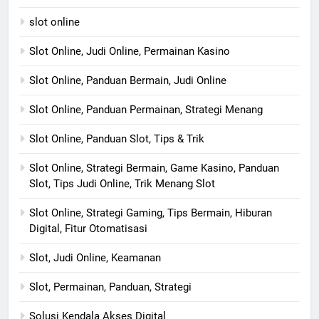
slot online
Slot Online, Judi Online, Permainan Kasino
Slot Online, Panduan Bermain, Judi Online
Slot Online, Panduan Permainan, Strategi Menang
Slot Online, Panduan Slot, Tips & Trik
Slot Online, Strategi Bermain, Game Kasino, Panduan
Slot, Tips Judi Online, Trik Menang Slot
Slot Online, Strategi Gaming, Tips Bermain, Hiburan
Digital, Fitur Otomatisasi
Slot, Judi Online, Keamanan
Slot, Permainan, Panduan, Strategi
Solusi Kendala Akses Digital