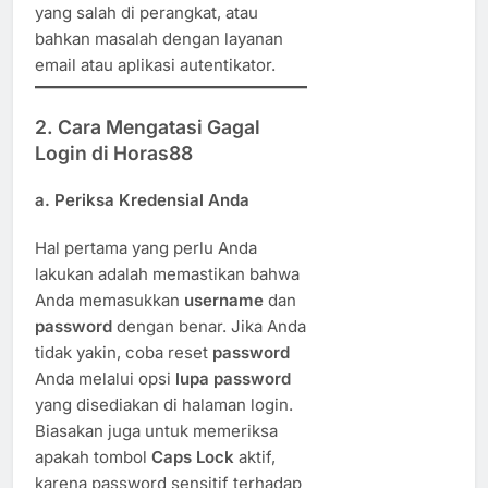
yang salah di perangkat, atau
bahkan masalah dengan layanan
email atau aplikasi autentikator.
2.
Cara Mengatasi Gagal
Login di Horas88
a.
Periksa Kredensial Anda
Hal pertama yang perlu Anda
lakukan adalah memastikan bahwa
Anda memasukkan
username
dan
password
dengan benar. Jika Anda
tidak yakin, coba reset
password
Anda melalui opsi
lupa password
yang disediakan di halaman login.
Biasakan juga untuk memeriksa
apakah tombol
Caps Lock
aktif,
karena password sensitif terhadap