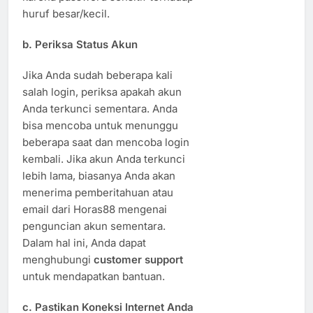
huruf besar/kecil.
b.
Periksa Status Akun
Jika Anda sudah beberapa kali
salah login, periksa apakah akun
Anda terkunci sementara. Anda
bisa mencoba untuk menunggu
beberapa saat dan mencoba login
kembali. Jika akun Anda terkunci
lebih lama, biasanya Anda akan
menerima pemberitahuan atau
email dari Horas88 mengenai
penguncian akun sementara.
Dalam hal ini, Anda dapat
menghubungi
customer support
untuk mendapatkan bantuan.
c.
Pastikan Koneksi Internet Anda