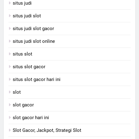
situs judi
situs judi slot
situs judi slot gacor
situs judi slot online
situs slot
situs slot gacor
situs slot gacor hari ini
slot
slot gacor
slot gacor hari ini
Slot Gacor, Jackpot, Strategi Slot