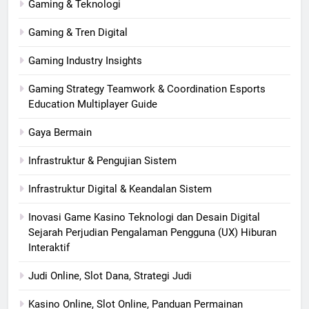
Gaming & Teknologi
Gaming & Tren Digital
Gaming Industry Insights
Gaming Strategy Teamwork & Coordination Esports
Education Multiplayer Guide
Gaya Bermain
Infrastruktur & Pengujian Sistem
Infrastruktur Digital & Keandalan Sistem
Inovasi Game Kasino Teknologi dan Desain Digital
Sejarah Perjudian Pengalaman Pengguna (UX) Hiburan
Interaktif
Judi Online, Slot Dana, Strategi Judi
Kasino Online, Slot Online, Panduan Permainan