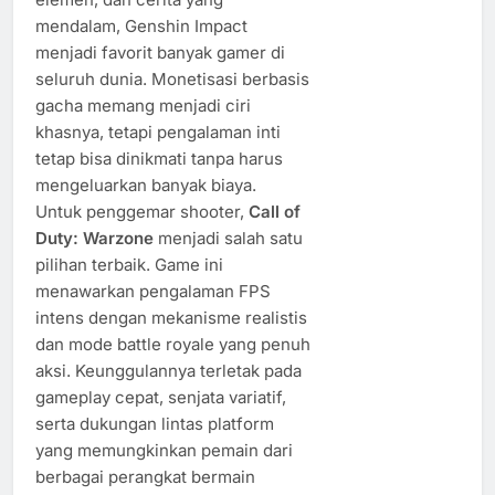
mendalam, Genshin Impact
menjadi favorit banyak gamer di
seluruh dunia. Monetisasi berbasis
gacha memang menjadi ciri
khasnya, tetapi pengalaman inti
tetap bisa dinikmati tanpa harus
mengeluarkan banyak biaya.
Untuk penggemar shooter,
Call of
Duty: Warzone
menjadi salah satu
pilihan terbaik. Game ini
menawarkan pengalaman FPS
intens dengan mekanisme realistis
dan mode battle royale yang penuh
aksi. Keunggulannya terletak pada
gameplay cepat, senjata variatif,
serta dukungan lintas platform
yang memungkinkan pemain dari
berbagai perangkat bermain