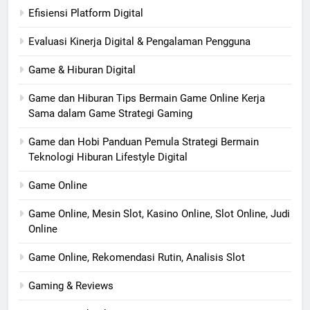
Efisiensi Platform Digital
Evaluasi Kinerja Digital & Pengalaman Pengguna
Game & Hiburan Digital
Game dan Hiburan Tips Bermain Game Online Kerja
Sama dalam Game Strategi Gaming
Game dan Hobi Panduan Pemula Strategi Bermain
Teknologi Hiburan Lifestyle Digital
Game Online
Game Online, Mesin Slot, Kasino Online, Slot Online, Judi
Online
Game Online, Rekomendasi Rutin, Analisis Slot
Gaming & Reviews