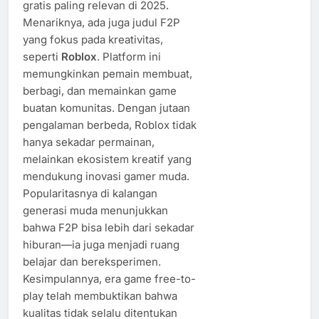
gratis paling relevan di 2025.
Menariknya, ada juga judul F2P
yang fokus pada kreativitas,
seperti
Roblox
. Platform ini
memungkinkan pemain membuat,
berbagi, dan memainkan game
buatan komunitas. Dengan jutaan
pengalaman berbeda, Roblox tidak
hanya sekadar permainan,
melainkan ekosistem kreatif yang
mendukung inovasi gamer muda.
Popularitasnya di kalangan
generasi muda menunjukkan
bahwa F2P bisa lebih dari sekadar
hiburan—ia juga menjadi ruang
belajar dan bereksperimen.
Kesimpulannya, era game free-to-
play telah membuktikan bahwa
kualitas tidak selalu ditentukan