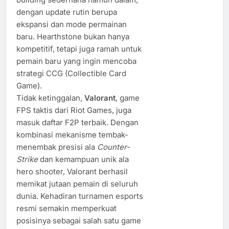
dengan update rutin berupa
ekspansi dan mode permainan
baru. Hearthstone bukan hanya
kompetitif, tetapi juga ramah untuk
pemain baru yang ingin mencoba
strategi CCG (Collectible Card
Game).
Tidak ketinggalan,
Valorant
, game
FPS taktis dari Riot Games, juga
masuk daftar F2P terbaik. Dengan
kombinasi mekanisme tembak-
menembak presisi ala
Counter-
Strike
dan kemampuan unik ala
hero shooter, Valorant berhasil
memikat jutaan pemain di seluruh
dunia. Kehadiran turnamen esports
resmi semakin memperkuat
posisinya sebagai salah satu game