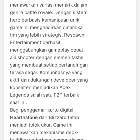
menawarkan variasi menarik dalam
genre battle royale. Dengan sistem
hero berbasis kemampuan unik,
game ini menghadirkan dinamika
tim yang lebih strategis. Respawn
Entertainment berhasil
menggabungkan gameplay cepat
ala shooter dengan elemen taktis
yang membuat setiap pertandingan
terasa segar. Komunitasnya yang
aktif dan dukungan developer yang
konsisten menjadikan Apex
Legends salah satu F2P terbaik
saat ini.
Bagi penggemar kartu digital,
Hearthstone
dari Blizzard tetap
menjadi tolok ukur. Game ini
menawarkan mekanisme deck-
building sederhana namun dalam,