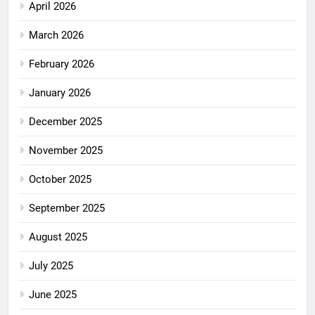
April 2026
March 2026
February 2026
January 2026
December 2025
November 2025
October 2025
September 2025
August 2025
July 2025
June 2025