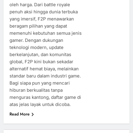
oleh harga. Dari battle royale
penuh aksi hingga dunia terbuka
yang imersif, F2P menawarkan
beragam pilihan yang dapat
memenuhi kebutuhan semua jenis
gamer. Dengan dukungan
teknologi modern, update
berkelanjutan, dan komunitas
global, F2P kini bukan sekadar
alternatif hemat biaya, melainkan
standar baru dalam industri game.
Bagi siapa pun yang mencari
hiburan berkualitas tanpa
menguras kantong, daftar game di
atas jelas layak untuk dicoba.
Read More