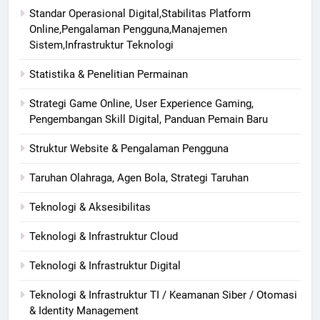
Standar Operasional Digital,Stabilitas Platform
Online,Pengalaman Pengguna,Manajemen
Sistem,Infrastruktur Teknologi
Statistika & Penelitian Permainan
Strategi Game Online, User Experience Gaming,
Pengembangan Skill Digital, Panduan Pemain Baru
Struktur Website & Pengalaman Pengguna
Taruhan Olahraga, Agen Bola, Strategi Taruhan
Teknologi & Aksesibilitas
Teknologi & Infrastruktur Cloud
Teknologi & Infrastruktur Digital
Teknologi & Infrastruktur TI / Keamanan Siber / Otomasi
& Identity Management