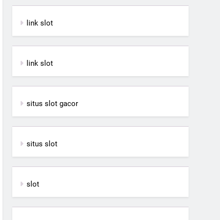
link slot
link slot
situs slot gacor
situs slot
slot