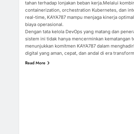
tahan terhadap lonjakan beban kerja.Melalui kombin
containerization, orchestration Kubernetes, dan in
real-time, KAYA787 mampu menjaga kinerja optima
biaya operasional.
Dengan tata kelola DevOps yang matang dan penera
sistem ini tidak hanya mencerminkan kematangan te
menunjukkan komitmen KAYA787 dalam menghadirka
digital yang aman, cepat, dan andal di era transfor
Read More