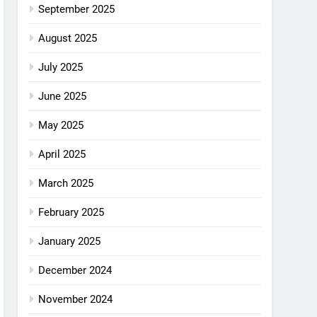
September 2025
August 2025
July 2025
June 2025
May 2025
April 2025
March 2025
February 2025
January 2025
December 2024
November 2024