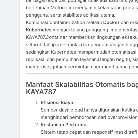
berbagai node dan pod agar tidak ada satu titik yan
berlebihan.Metode ini menjamin kelancaran proses l
pengguna, serta stabilitas aplikasi utama.
Kombinasi containerization melalui
Docker
dan ork
Kubernetes
menjadi tulang punggung implementasi 
KAYA787.Container memberikan lingkungan eksekus
seluruh tahapan — mulai dari pengembangan hing
sedangkan Kubernetes mempermudah otomatisasi
replikasi, dan pemulihan layanan.Dengan begitu, 
memproses jutaan permintaan per menit tanpa penu
Manfaat Skalabilitas Otomatis ba
KAYA787
Efisiensi Biaya
Sumber daya cloud hanya digunakan ketika d
menghindari pemborosan dari overprovision
Kestabilan Performa
Sistem tetap cepat dan responsif meski traf