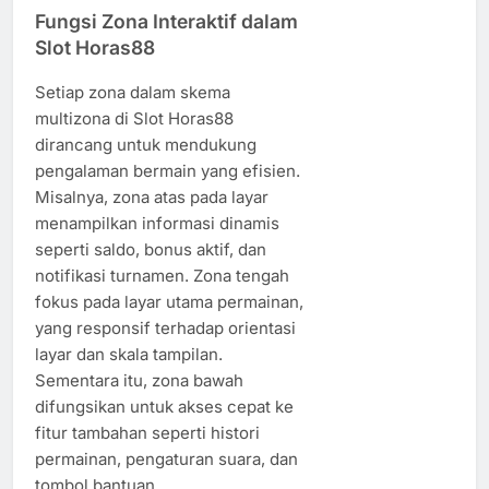
Fungsi Zona Interaktif dalam
Slot Horas88
Setiap zona dalam skema
multizona di Slot Horas88
dirancang untuk mendukung
pengalaman bermain yang efisien.
Misalnya, zona atas pada layar
menampilkan informasi dinamis
seperti saldo, bonus aktif, dan
notifikasi turnamen. Zona tengah
fokus pada layar utama permainan,
yang responsif terhadap orientasi
layar dan skala tampilan.
Sementara itu, zona bawah
difungsikan untuk akses cepat ke
fitur tambahan seperti histori
permainan, pengaturan suara, dan
tombol bantuan.