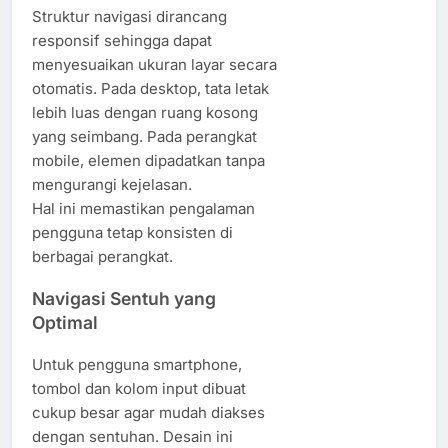
Struktur navigasi dirancang
responsif sehingga dapat
menyesuaikan ukuran layar secara
otomatis. Pada desktop, tata letak
lebih luas dengan ruang kosong
yang seimbang. Pada perangkat
mobile, elemen dipadatkan tanpa
mengurangi kejelasan.
Hal ini memastikan pengalaman
pengguna tetap konsisten di
berbagai perangkat.
Navigasi Sentuh yang
Optimal
Untuk pengguna smartphone,
tombol dan kolom input dibuat
cukup besar agar mudah diakses
dengan sentuhan. Desain ini