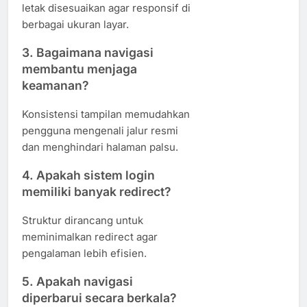
letak disesuaikan agar responsif di
berbagai ukuran layar.
3. Bagaimana navigasi
membantu menjaga
keamanan?
Konsistensi tampilan memudahkan
pengguna mengenali jalur resmi
dan menghindari halaman palsu.
4. Apakah sistem login
memiliki banyak redirect?
Struktur dirancang untuk
meminimalkan redirect agar
pengalaman lebih efisien.
5. Apakah navigasi
diperbarui secara berkala?