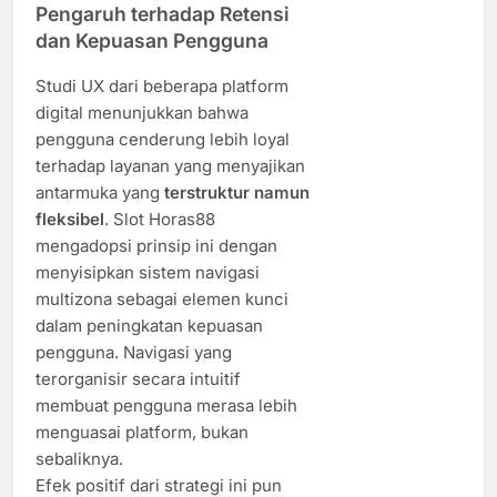
Pengaruh terhadap Retensi
dan Kepuasan Pengguna
Studi UX dari beberapa platform
digital menunjukkan bahwa
pengguna cenderung lebih loyal
terhadap layanan yang menyajikan
antarmuka yang
terstruktur namun
fleksibel
. Slot Horas88
mengadopsi prinsip ini dengan
menyisipkan sistem navigasi
multizona sebagai elemen kunci
dalam peningkatan kepuasan
pengguna. Navigasi yang
terorganisir secara intuitif
membuat pengguna merasa lebih
menguasai platform, bukan
sebaliknya.
Efek positif dari strategi ini pun