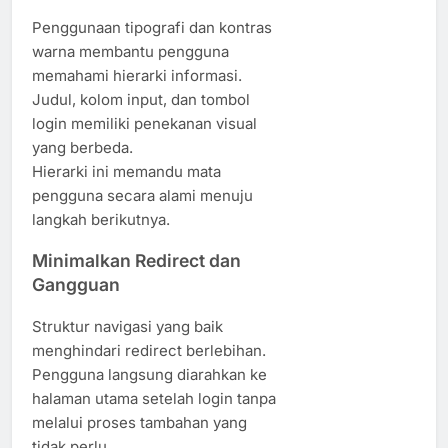
Penggunaan tipografi dan kontras
warna membantu pengguna
memahami hierarki informasi.
Judul, kolom input, dan tombol
login memiliki penekanan visual
yang berbeda.
Hierarki ini memandu mata
pengguna secara alami menuju
langkah berikutnya.
Minimalkan Redirect dan
Gangguan
Struktur navigasi yang baik
menghindari redirect berlebihan.
Pengguna langsung diarahkan ke
halaman utama setelah login tanpa
melalui proses tambahan yang
tidak perlu.