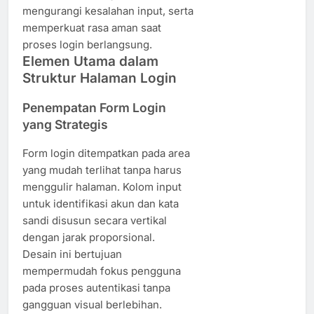
mengurangi kesalahan input, serta
memperkuat rasa aman saat
proses login berlangsung.
Elemen Utama dalam
Struktur Halaman Login
Penempatan Form Login
yang Strategis
Form login ditempatkan pada area
yang mudah terlihat tanpa harus
menggulir halaman. Kolom input
untuk identifikasi akun dan kata
sandi disusun secara vertikal
dengan jarak proporsional.
Desain ini bertujuan
mempermudah fokus pengguna
pada proses autentikasi tanpa
gangguan visual berlebihan.