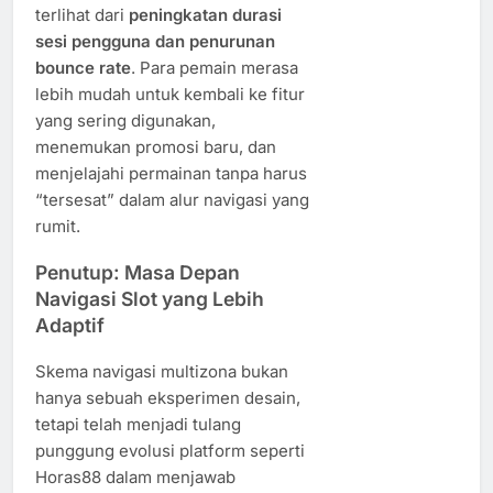
terlihat dari
peningkatan durasi
sesi pengguna dan penurunan
bounce rate
. Para pemain merasa
lebih mudah untuk kembali ke fitur
yang sering digunakan,
menemukan promosi baru, dan
menjelajahi permainan tanpa harus
“tersesat” dalam alur navigasi yang
rumit.
Penutup: Masa Depan
Navigasi Slot yang Lebih
Adaptif
Skema navigasi multizona bukan
hanya sebuah eksperimen desain,
tetapi telah menjadi tulang
punggung evolusi platform seperti
Horas88 dalam menjawab