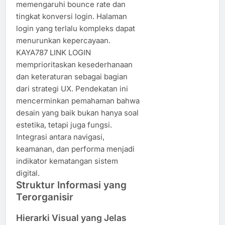
memengaruhi bounce rate dan
tingkat konversi login. Halaman
login yang terlalu kompleks dapat
menurunkan kepercayaan.
KAYA787 LINK LOGIN
memprioritaskan kesederhanaan
dan keteraturan sebagai bagian
dari strategi UX. Pendekatan ini
mencerminkan pemahaman bahwa
desain yang baik bukan hanya soal
estetika, tetapi juga fungsi.
Integrasi antara navigasi,
keamanan, dan performa menjadi
indikator kematangan sistem
digital.
Struktur Informasi yang
Terorganisir
Hierarki Visual yang Jelas