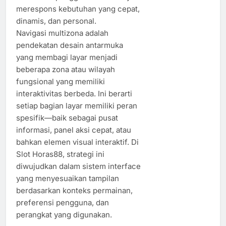
merespons kebutuhan yang cepat,
dinamis, dan personal.
Navigasi multizona adalah
pendekatan desain antarmuka
yang membagi layar menjadi
beberapa zona atau wilayah
fungsional yang memiliki
interaktivitas berbeda. Ini berarti
setiap bagian layar memiliki peran
spesifik—baik sebagai pusat
informasi, panel aksi cepat, atau
bahkan elemen visual interaktif. Di
Slot Horas88, strategi ini
diwujudkan dalam sistem interface
yang menyesuaikan tampilan
berdasarkan konteks permainan,
preferensi pengguna, dan
perangkat yang digunakan.