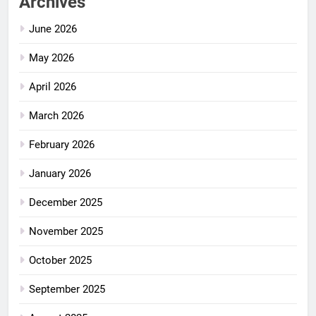
Archives
June 2026
May 2026
April 2026
March 2026
February 2026
January 2026
December 2025
November 2025
October 2025
September 2025