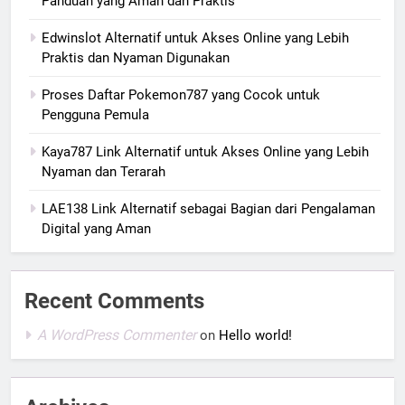
Panduan yang Aman dan Praktis
Edwinslot Alternatif untuk Akses Online yang Lebih
Praktis dan Nyaman Digunakan
Proses Daftar Pokemon787 yang Cocok untuk
Pengguna Pemula
Kaya787 Link Alternatif untuk Akses Online yang Lebih
Nyaman dan Terarah
LAE138 Link Alternatif sebagai Bagian dari Pengalaman
Digital yang Aman
Recent Comments
A WordPress Commenter
on
Hello world!