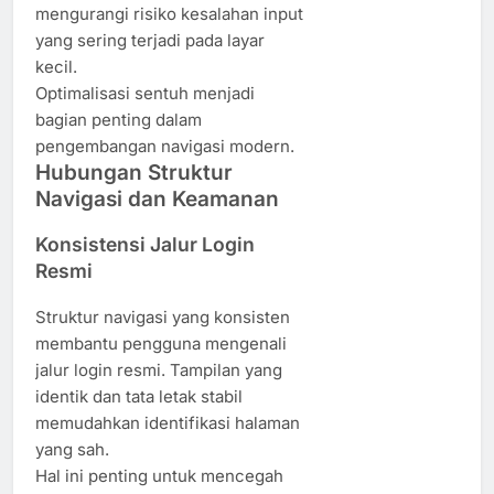
mengurangi risiko kesalahan input
yang sering terjadi pada layar
kecil.
Optimalisasi sentuh menjadi
bagian penting dalam
pengembangan navigasi modern.
Hubungan Struktur
Navigasi dan Keamanan
Konsistensi Jalur Login
Resmi
Struktur navigasi yang konsisten
membantu pengguna mengenali
jalur login resmi. Tampilan yang
identik dan tata letak stabil
memudahkan identifikasi halaman
yang sah.
Hal ini penting untuk mencegah