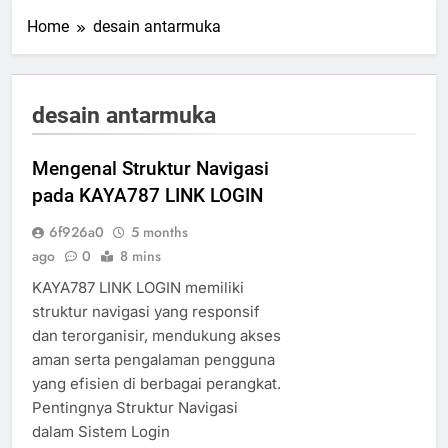
Home
desain antarmuka
desain antarmuka
Mengenal Struktur Navigasi
pada KAYA787 LINK LOGIN
6f926a0
5 months
ago
0
8 mins
KAYA787 LINK LOGIN memiliki
struktur navigasi yang responsif
dan terorganisir, mendukung akses
aman serta pengalaman pengguna
yang efisien di berbagai perangkat.
Pentingnya Struktur Navigasi
dalam Sistem Login