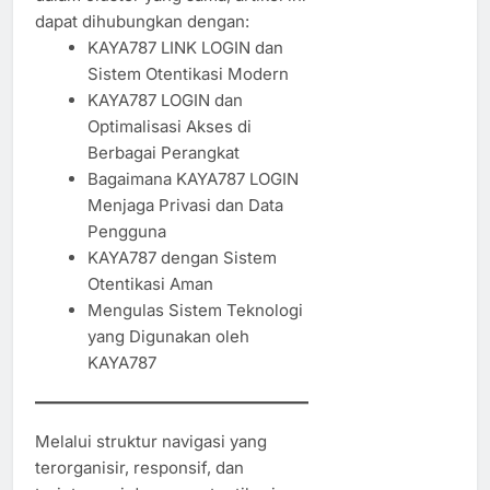
dapat dihubungkan dengan:
KAYA787 LINK LOGIN dan
Sistem Otentikasi Modern
KAYA787 LOGIN dan
Optimalisasi Akses di
Berbagai Perangkat
Bagaimana KAYA787 LOGIN
Menjaga Privasi dan Data
Pengguna
KAYA787 dengan Sistem
Otentikasi Aman
Mengulas Sistem Teknologi
yang Digunakan oleh
KAYA787
Melalui struktur navigasi yang
terorganisir, responsif, dan