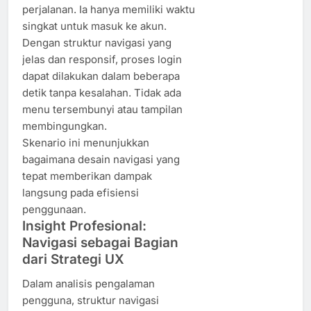
perjalanan. Ia hanya memiliki waktu
singkat untuk masuk ke akun.
Dengan struktur navigasi yang
jelas dan responsif, proses login
dapat dilakukan dalam beberapa
detik tanpa kesalahan. Tidak ada
menu tersembunyi atau tampilan
membingungkan.
Skenario ini menunjukkan
bagaimana desain navigasi yang
tepat memberikan dampak
langsung pada efisiensi
penggunaan.
Insight Profesional:
Navigasi sebagai Bagian
dari Strategi UX
Dalam analisis pengalaman
pengguna, struktur navigasi