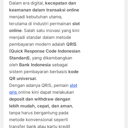
Dalam era digital,
kecepatan dan
keamanan dalam transaksi online
menjadi kebutuhan utama,
terutama di industri permainan
slot
online
. Salah satu inovasi yang kini
menjadi standar dalam metode
pembayaran modern adalah
QRIS
(Quick Response Code Indonesian
Standard)
, yang dikembangkan
oleh
Bank Indonesia
sebagai
sistem pembayaran berbasis
kode
QR universal
.
Dengan adanya QRIS, pemain
slot
qris
online kini dapat melakukan
deposit dan withdraw dengan
lebih mudah, cepat, dan aman
,
tanpa harus bergantung pada
metode konvensional seperti
transfer bank atau kartu kredit