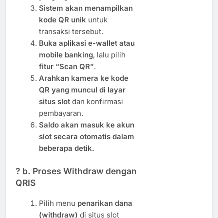
Sistem akan menampilkan
kode QR unik
untuk
transaksi tersebut.
Buka aplikasi e-wallet atau
mobile banking
, lalu pilih
fitur “Scan QR”
.
Arahkan kamera ke kode
QR yang muncul di layar
situs slot
dan konfirmasi
pembayaran.
Saldo akan masuk ke akun
slot secara otomatis dalam
beberapa detik.
? b. Proses Withdraw dengan
QRIS
Pilih menu
penarikan dana
(withdraw)
di situs slot