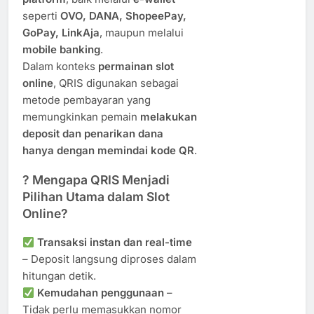
seperti
OVO, DANA, ShopeePay,
GoPay, LinkAja
, maupun melalui
mobile banking
.
Dalam konteks
permainan slot
online
, QRIS digunakan sebagai
metode pembayaran yang
memungkinkan pemain
melakukan
deposit dan penarikan dana
hanya dengan memindai kode QR
.
? Mengapa QRIS Menjadi
Pilihan Utama dalam Slot
Online?
Transaksi instan dan real-time
– Deposit langsung diproses dalam
hitungan detik.
Kemudahan penggunaan
–
Tidak perlu memasukkan nomor