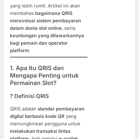
yang lebih rumit. Artikel ini akan
membahas
bagaimana QRIS
merevolusi sistem pembayaran
dalam dunia slot online
, serta
keuntungan yang ditawarkannya
bagi pemain dan operator
platform
.
1. Apa Itu QRIS dan
Mengapa Penting untuk
Permainan Slot?
? Definisi QRIS
QRIS adalah
standar pembayaran
digital berbasis kode QR
yang
memungkinkan pengguna untuk
melakukan transaksi lintas
platform
, baik melalui
e-wallet