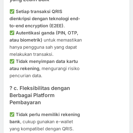
Setiap transaksi QRIS
dienkripsi dengan teknologi end-
to-end encryption (E2EE)
.
Autentikasi ganda (PIN, OTP,
atau biometrik)
untuk memastikan
hanya pengguna sah yang dapat
melakukan transaksi.
Tidak menyimpan data kartu
atau rekening
, mengurangi risiko
pencurian data.
? c. Fleksibilitas dengan
Berbagai Platform
Pembayaran
Tidak perlu memiliki rekening
bank
, cukup gunakan e-wallet
yang kompatibel dengan QRIS.