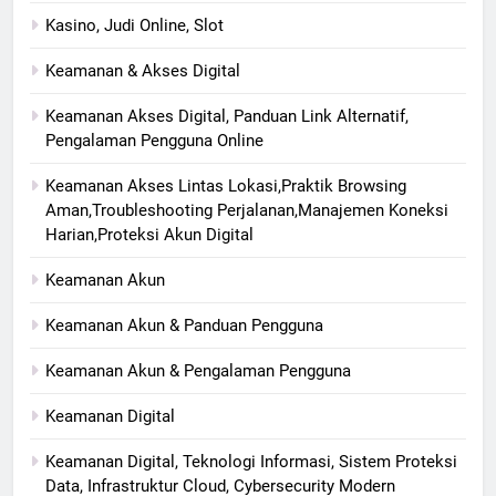
Kasino, Judi Online, Slot
Keamanan & Akses Digital
Keamanan Akses Digital, Panduan Link Alternatif,
Pengalaman Pengguna Online
Keamanan Akses Lintas Lokasi,Praktik Browsing
Aman,Troubleshooting Perjalanan,Manajemen Koneksi
Harian,Proteksi Akun Digital
Keamanan Akun
Keamanan Akun & Panduan Pengguna
Keamanan Akun & Pengalaman Pengguna
Keamanan Digital
Keamanan Digital, Teknologi Informasi, Sistem Proteksi
Data, Infrastruktur Cloud, Cybersecurity Modern