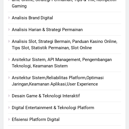
Gaming
Analisis Brand Digital
Analisis Harian & Strategi Permainan
Analisis Slot, Strategi Bermain, Panduan Kasino Online,
Tips Slot, Statistik Permainan, Slot Online
Arsitektur Sistem, API Management, Pengembangan
Teknologi, Keamanan Sistem
Arsitektur Sistem,Reliabilitas Platform,Optimasi
Jaringan,Keamanan Aplikasi,User Experience
Desain Game & Teknologi Interaktif
Digital Entertainment & Teknologi Platform
Efisiensi Platform Digital