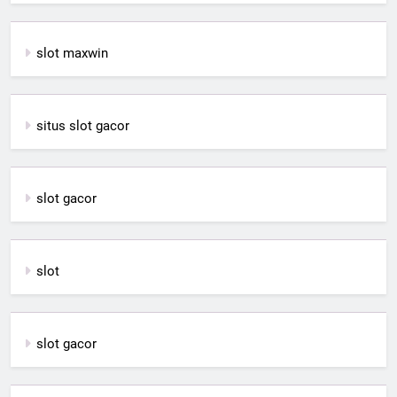
slot maxwin
situs slot gacor
slot gacor
slot
slot gacor