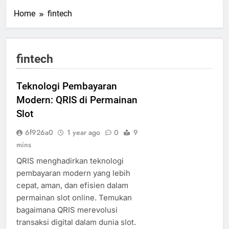
Home
fintech
fintech
Teknologi Pembayaran
Modern: QRIS di Permainan
Slot
6f926a0
1 year ago
0
9
mins
QRIS menghadirkan teknologi
pembayaran modern yang lebih
cepat, aman, dan efisien dalam
permainan slot online. Temukan
bagaimana QRIS merevolusi
transaksi digital dalam dunia slot.