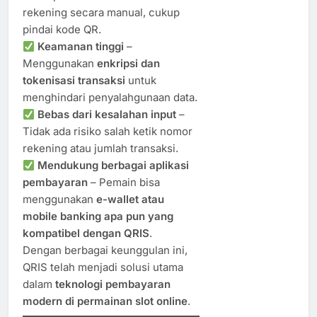
rekening secara manual, cukup
pindai kode QR.
Keamanan tinggi
–
Menggunakan
enkripsi dan
tokenisasi transaksi
untuk
menghindari penyalahgunaan data.
Bebas dari kesalahan input
–
Tidak ada risiko salah ketik nomor
rekening atau jumlah transaksi.
Mendukung berbagai aplikasi
pembayaran
– Pemain bisa
menggunakan
e-wallet atau
mobile banking apa pun yang
kompatibel dengan QRIS
.
Dengan berbagai keunggulan ini,
QRIS telah menjadi solusi utama
dalam
teknologi pembayaran
modern di permainan slot online
.