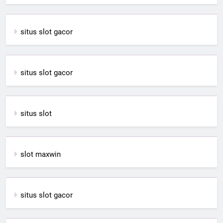
situs slot gacor
situs slot gacor
situs slot
slot maxwin
situs slot gacor