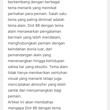
berkembang dengan berbagai
tema menarik yang memikat
perhatian para pemain. Salah satu
tema yang paling diminati adalah
tema alam. Slot 88 dengan tema
alam menawarkan pengalaman
bermain yang lebih mendalam,
menghubungkan pemain dengan
keindahan dunia luar, dari
pemandangan alam yang
menenangkan hingga kehidupan
satwa liar yang eksotis. Tema alam
tidak hanya memberikan sentuhan
visual yang menarik tetapi juga
menciptakan atmosfer yang lebih
santai dan menyenangkan bagi
pemain.
Artikel ini akan membahas
mengapa Slot 88 dengan tema