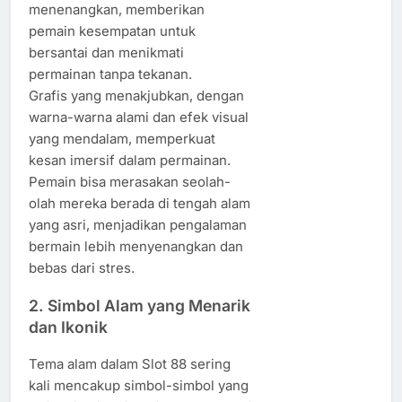
menenangkan, memberikan
pemain kesempatan untuk
bersantai dan menikmati
permainan tanpa tekanan.
Grafis yang menakjubkan, dengan
warna-warna alami dan efek visual
yang mendalam, memperkuat
kesan imersif dalam permainan.
Pemain bisa merasakan seolah-
olah mereka berada di tengah alam
yang asri, menjadikan pengalaman
bermain lebih menyenangkan dan
bebas dari stres.
2.
Simbol Alam yang Menarik
dan Ikonik
Tema alam dalam Slot 88 sering
kali mencakup simbol-simbol yang