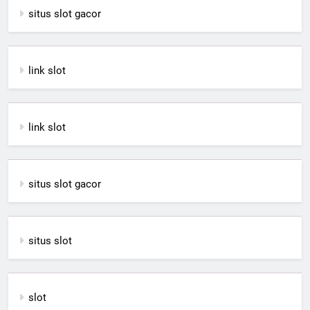
situs slot gacor
link slot
link slot
situs slot gacor
situs slot
slot