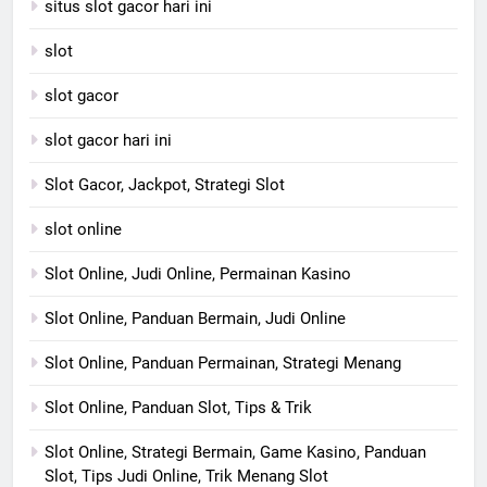
situs slot gacor hari ini
slot
slot gacor
slot gacor hari ini
Slot Gacor, Jackpot, Strategi Slot
slot online
Slot Online, Judi Online, Permainan Kasino
Slot Online, Panduan Bermain, Judi Online
Slot Online, Panduan Permainan, Strategi Menang
Slot Online, Panduan Slot, Tips & Trik
Slot Online, Strategi Bermain, Game Kasino, Panduan
Slot, Tips Judi Online, Trik Menang Slot