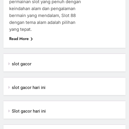
permainan slot yang penuh dengan
keindahan alam dan pengalaman
bermain yang mendalam, Slot 88
dengan tema alam adalah pilihan
yang tepat.
Read More
slot gacor
slot gacor hari ini
Slot gacor hari ini