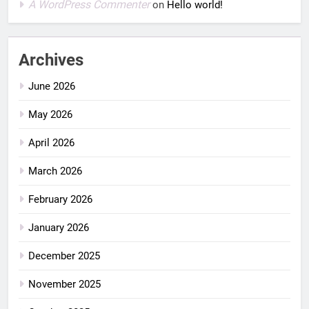
A WordPress Commenter
on
Hello world!
Archives
June 2026
May 2026
April 2026
March 2026
February 2026
January 2026
December 2025
November 2025