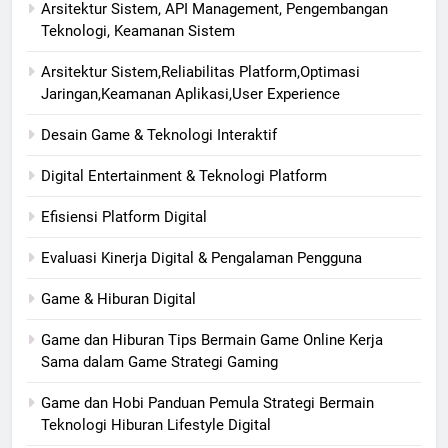
Arsitektur Sistem, API Management, Pengembangan
Teknologi, Keamanan Sistem
Arsitektur Sistem,Reliabilitas Platform,Optimasi
Jaringan,Keamanan Aplikasi,User Experience
Desain Game & Teknologi Interaktif
Digital Entertainment & Teknologi Platform
Efisiensi Platform Digital
Evaluasi Kinerja Digital & Pengalaman Pengguna
Game & Hiburan Digital
Game dan Hiburan Tips Bermain Game Online Kerja
Sama dalam Game Strategi Gaming
Game dan Hobi Panduan Pemula Strategi Bermain
Teknologi Hiburan Lifestyle Digital