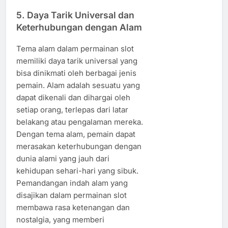
5.
Daya Tarik Universal dan
Keterhubungan dengan Alam
Tema alam dalam permainan slot
memiliki daya tarik universal yang
bisa dinikmati oleh berbagai jenis
pemain. Alam adalah sesuatu yang
dapat dikenali dan dihargai oleh
setiap orang, terlepas dari latar
belakang atau pengalaman mereka.
Dengan tema alam, pemain dapat
merasakan keterhubungan dengan
dunia alami yang jauh dari
kehidupan sehari-hari yang sibuk.
Pemandangan indah alam yang
disajikan dalam permainan slot
membawa rasa ketenangan dan
nostalgia, yang memberi