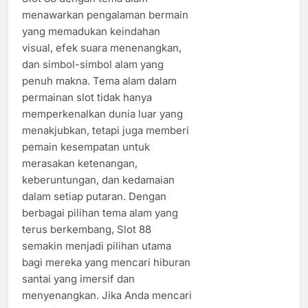
menawarkan pengalaman bermain
yang memadukan keindahan
visual, efek suara menenangkan,
dan simbol-simbol alam yang
penuh makna. Tema alam dalam
permainan slot tidak hanya
memperkenalkan dunia luar yang
menakjubkan, tetapi juga memberi
pemain kesempatan untuk
merasakan ketenangan,
keberuntungan, dan kedamaian
dalam setiap putaran. Dengan
berbagai pilihan tema alam yang
terus berkembang, Slot 88
semakin menjadi pilihan utama
bagi mereka yang mencari hiburan
santai yang imersif dan
menyenangkan. Jika Anda mencari