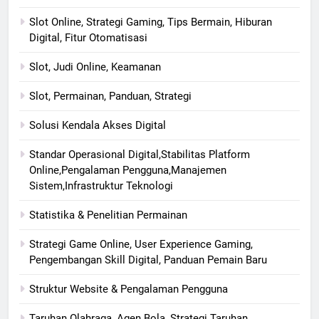
Slot Online, Strategi Gaming, Tips Bermain, Hiburan
Digital, Fitur Otomatisasi
Slot, Judi Online, Keamanan
Slot, Permainan, Panduan, Strategi
Solusi Kendala Akses Digital
Standar Operasional Digital,Stabilitas Platform
Online,Pengalaman Pengguna,Manajemen
Sistem,Infrastruktur Teknologi
Statistika & Penelitian Permainan
Strategi Game Online, User Experience Gaming,
Pengembangan Skill Digital, Panduan Pemain Baru
Struktur Website & Pengalaman Pengguna
Taruhan Olahraga, Agen Bola, Strategi Taruhan