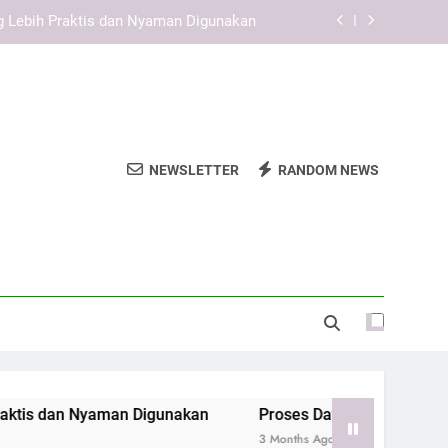
ng Lebih Praktis dan Nyaman Digunakan
7 yang Cocok untuk Pengguna Pemula
 Online yang Lebih Nyaman dan Terarah
dengan Panduan yang Aman dan Praktis
NEWSLETTER
RANDOM NEWS
ng Lebih Praktis dan Nyaman Digunakan
7 yang Cocok untuk Pengguna Pemula
 Online yang Lebih Nyaman dan Terarah
Nyaman Digunakan
Proses Daftar Pokemon787 yang Coco
3 Months Ago