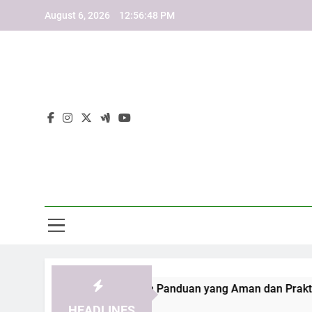
Skip
August 6, 2026
12:56:49 PM
to
content
Ear
Dukung Ke
kat Harian dengan Panduan yang Aman dan Praktis
Edwi
3 Mon
HEADLINES