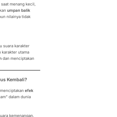
” saat menang kecil,
ikan
umpan balik
 nilainya tidak
u suara karakter
u karakter utama
n
dan menciptakan
rus Kembali?
k menciptakan
efek
elam” dalam dunia
uara kemenangan,