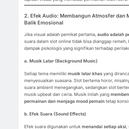
2. Efek Audio: Membangun Atmosfer dan
Balik Emosional
Jika visual adalah pemikat pertama,
audio adalah p
suara dalam slot online tidak bisa dianggap remeh,
dampak psikologis yang signifikan terhadap perila
a. Musik Latar (Background Music)
Setiap tema memiliki
musik latar khas
yang diranc
menyesuaikan suasana. Slot bertema horor, misal
suara ambient menegangkan, sedangkan slot berte
musik upbeat dan ceria. Musik inilah yang
membent
permainan dan menjaga mood pemain
tetap konsi
b. Efek Suara (Sound Effects)
Efek suara digunakan untuk
menandai setiap aksi
,