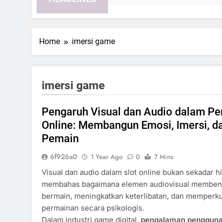
Home
imersi game
imersi game
Pengaruh Visual dan Audio dalam Pe
Online: Membangun Emosi, Imersi, d
Pemain
6f926a0
1 Year Ago
0
7 Mins
Visual dan audio dalam slot online bukan sekadar hia
membahas bagaimana elemen audiovisual memben
bermain, meningkatkan keterlibatan, dan memperkua
permainan secara psikologis.
Dalam industri game digital,
pengalaman pengguna 