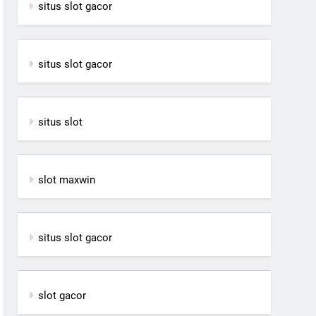
situs slot gacor
situs slot gacor
situs slot
slot maxwin
situs slot gacor
slot gacor