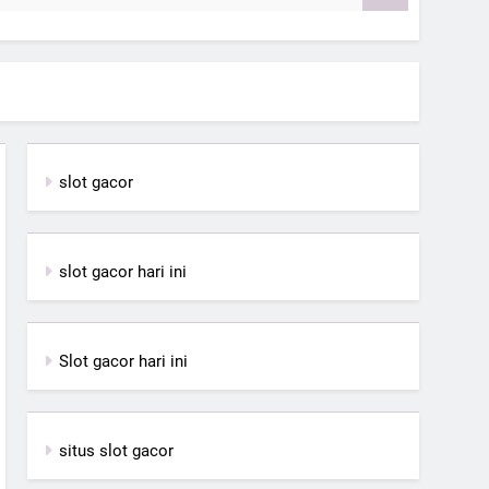
slot gacor
slot gacor hari ini
Slot gacor hari ini
situs slot gacor