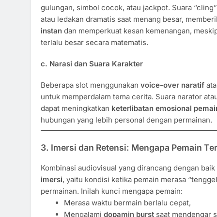
gulungan, simbol cocok, atau jackpot. Suara “cling
atau ledakan dramatis saat menang besar, member
instan
dan memperkuat kesan kemenangan, meskipun
terlalu besar secara matematis.
c. Narasi dan Suara Karakter
Beberapa slot menggunakan
voice-over naratif
ata
untuk memperdalam tema cerita. Suara narator ata
dapat meningkatkan
keterlibatan emosional pemai
hubungan yang lebih personal dengan permainan.
3. Imersi dan Retensi: Mengapa Pemain Te
Kombinasi audiovisual yang dirancang dengan bai
imersi
, yaitu kondisi ketika pemain merasa “tengg
permainan. Inilah kunci mengapa pemain:
Merasa waktu bermain berlalu cepat,
Mengalami
dopamin burst
saat mendengar s