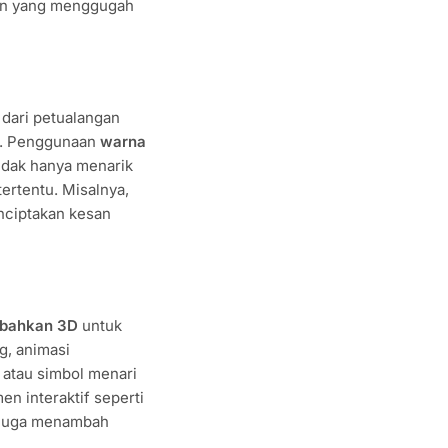
nan yang menggugah
dari petualangan
ik. Penggunaan
warna
idak hanya menarik
tertentu. Misalnya,
nciptakan kesan
 bahkan 3D
untuk
g, animasi
 atau simbol menari
en interaktif seperti
e juga menambah