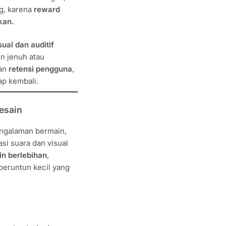
g, karena
reward
kan.
ual dan auditif
n jenuh atau
kan
retensi pengguna
,
p kembali.
esain
engalaman bermain,
si suara dan visual
n berlebihan
,
beruntun kecil yang