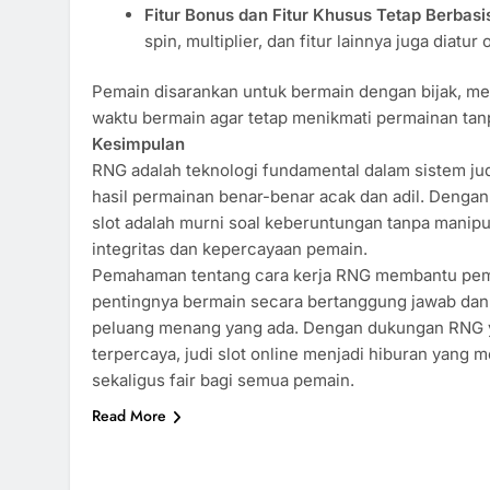
Fitur Bonus dan Fitur Khusus Tetap Berbasi
spin, multiplier, dan fitur lainnya juga diatur
Pemain disarankan untuk bermain dengan bijak, m
waktu bermain agar tetap menikmati permainan tanp
Kesimpulan
RNG adalah teknologi fundamental dalam sistem ju
hasil permainan benar-benar acak dan adil. Dengan
slot adalah murni soal keberuntungan tanpa manipu
integritas dan kepercayaan pemain.
Pemahaman tentang cara kerja RNG membantu pem
pentingnya bermain secara bertanggung jawab dan r
peluang menang yang ada. Dengan dukungan RNG y
terpercaya, judi slot online menjadi hiburan yang
sekaligus fair bagi semua pemain.
Read More