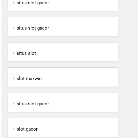
situs slot gacor
situs slot gacor
situs slot
slot maxwin
situs slot gacor
slot gacor