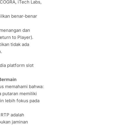
 eCOGRA, iTech Labs,
ilkan benar-benar
kemenangan dan
turn to Player).
ikan tidak ada
.
dia platform slot
Bermain
arus memahami bahwa:
putaran memiliki
in lebih fokus pada
RTP adalah
bukan jaminan