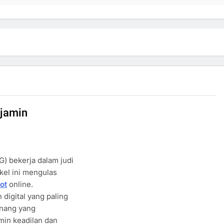
njamin
) bekerja dalam judi
ikel ini mengulas
lot
online.
 digital yang paling
enang yang
min keadilan dan