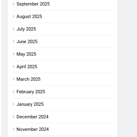
September 2025
August 2025
July 2025
June 2025
May 2025
April 2025
March 2025
February 2025
January 2025
December 2024
November 2024