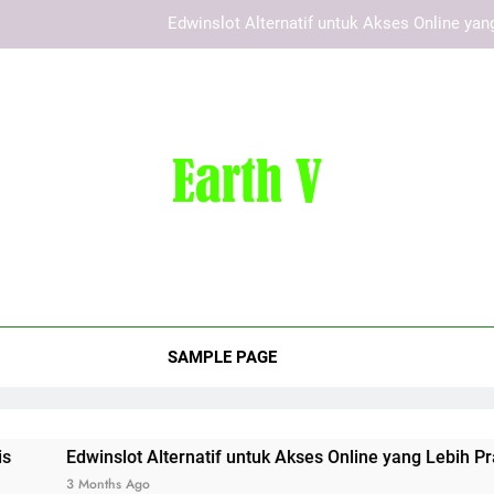
Edwinslot Alternatif untuk Akses Online ya
Proses Daftar Pokemon78
Kaya787 Link Alternatif untuk Akses
Solusi Lebah4D Login Gagal di Perangkat Harian 
Edwinslot Alternatif untuk Akses Online ya
Proses Daftar Pokemon78
th V
berlanjutan Dengan Produk Ramah Lingkungan Dari Earth V.
Kaya787 Link Alternatif untuk Akses
SAMPLE PAGE
nslot Alternatif untuk Akses Online yang Lebih Praktis dan 
nths Ago