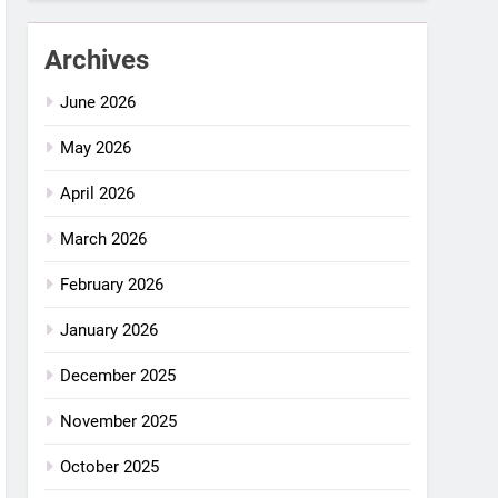
Archives
June 2026
May 2026
April 2026
March 2026
February 2026
January 2026
December 2025
November 2025
October 2025