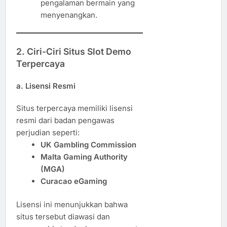
pengalaman bermain yang
menyenangkan.
2.
Ciri-Ciri Situs Slot Demo
Terpercaya
a.
Lisensi Resmi
Situs terpercaya memiliki lisensi
resmi dari badan pengawas
perjudian seperti:
UK Gambling Commission
Malta Gaming Authority
(MGA)
Curacao eGaming
Lisensi ini menunjukkan bahwa
situs tersebut diawasi dan