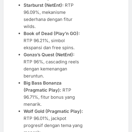
Starburst (NetEnt):
RTP
96.09%, mekanisme
sederhana dengan fitur
wilds.
Book of Dead (Play’n GO):
RTP 96.21%, simbol
ekspansi dan free spins.
Gonzo’s Quest (NetEnt):
RTP 96%, cascading reels
dengan kemenangan
beruntun.
Big Bass Bonanza
(Pragmatic Play):
RTP
96.71%, fitur bonus yang
menarik.
Wolf Gold (Pragmatic Play):
RTP 96.01%, jackpot
progresif dengan tema yang