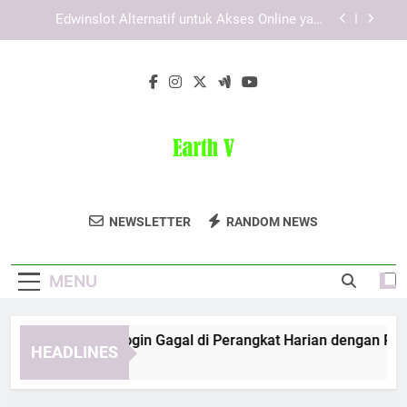
Skip
Proses Daftar Pokemon787 yang Cocok untuk
to
Pengguna Pemula
content
Kaya787 Link Alternatif untuk Akses Online yang
Lebih Nyaman dan Terarah
Solusi Lebah4D Login Gagal di Perangkat Harian
dengan Panduan yang Aman dan Praktis
Edwinslot Alternatif untuk Akses Online yang
Lebih Praktis dan Nyaman Digunakan
Proses Daftar Pokemon787 yang Cocok untuk
Pengguna Pemula
Earth V
Dukung Keberlanjutan Dengan Produk
Kaya787 Link Alternatif untuk Akses Online yang
NEWSLETTER
RANDOM NEWS
Lebih Nyaman dan Terarah
Ramah Lingkungan Dari Earth V.
MENU
lusi Lebah4D Login Gagal di Perangkat Harian dengan Pandu
HEADLINES
Months Ago