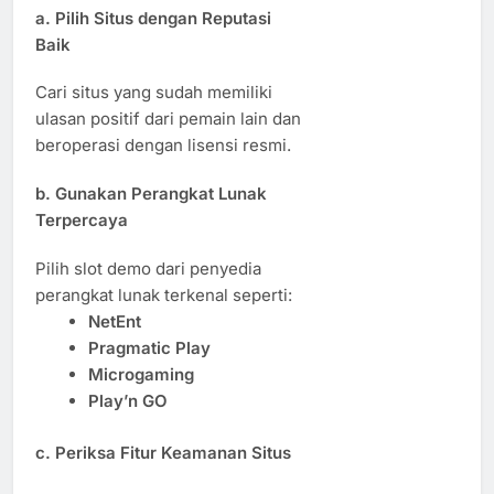
a.
Pilih Situs dengan Reputasi
Baik
Cari situs yang sudah memiliki
ulasan positif dari pemain lain dan
beroperasi dengan lisensi resmi.
b.
Gunakan Perangkat Lunak
Terpercaya
Pilih slot demo dari penyedia
perangkat lunak terkenal seperti:
NetEnt
Pragmatic Play
Microgaming
Play’n GO
c.
Periksa Fitur Keamanan Situs