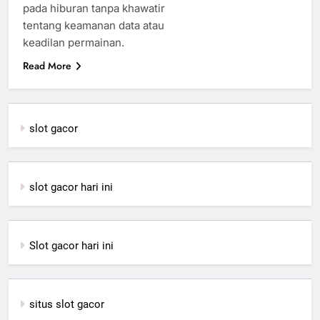
pada hiburan tanpa khawatir
tentang keamanan data atau
keadilan permainan.
Read More
slot gacor
slot gacor hari ini
Slot gacor hari ini
situs slot gacor