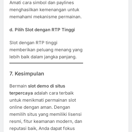
Amati cara simbol dan paylines
menghasilkan kemenangan untuk
memahami mekanisme permainan.
d.
Pilih Slot dengan RTP Tinggi
Slot dengan RTP tinggi
memberikan peluang menang yang
lebih baik dalam jangka panjang.
7.
Kesimpulan
Bermain
slot demo di situs
terpercaya
adalah cara terbaik
untuk menikmati permainan slot
online dengan aman. Dengan
memilih situs yang memiliki lisensi
resmi, fitur keamanan modern, dan
reputasi baik, Anda dapat fokus