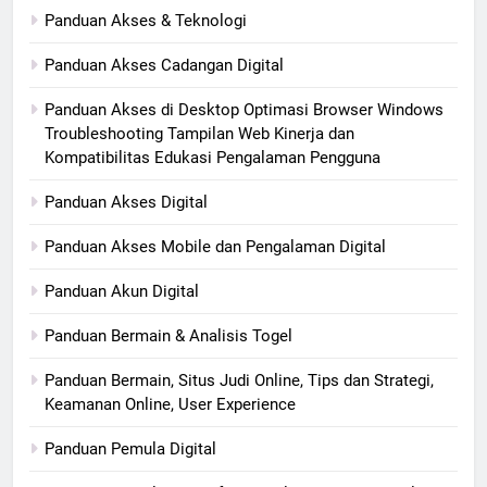
Panduan Akses & Teknologi
Panduan Akses Cadangan Digital
Panduan Akses di Desktop Optimasi Browser Windows
Troubleshooting Tampilan Web Kinerja dan
Kompatibilitas Edukasi Pengalaman Pengguna
Panduan Akses Digital
Panduan Akses Mobile dan Pengalaman Digital
Panduan Akun Digital
Panduan Bermain & Analisis Togel
Panduan Bermain, Situs Judi Online, Tips dan Strategi,
Keamanan Online, User Experience
Panduan Pemula Digital