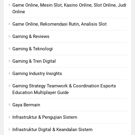
Game Online, Mesin Slot, Kasino Online, Slot Online, Judi
Online
Game Online, Rekomendasi Rutin, Analisis Slot
Gaming & Reviews
Gaming & Teknologi
Gaming & Tren Digital
Gaming Industry Insights
Gaming Strategy Teamwork & Coordination Esports
Education Multiplayer Guide
Gaya Bermain
Infrastruktur & Pengujian Sistem
Infrastruktur Digital & Keandalan Sistem