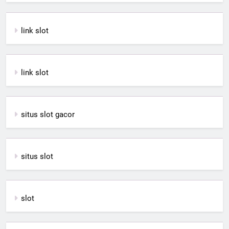
link slot
link slot
situs slot gacor
situs slot
slot