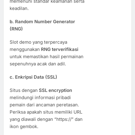
memenuhi standar keamanan serta
keadilan.
b.
Random Number Generator
(RNG)
Slot demo yang terpercaya
menggunakan
RNG terverifikasi
untuk memastikan hasil permainan
sepenuhnya acak dan adil.
c.
Enkripsi Data (SSL)
Situs dengan
SSL encryption
melindungi informasi pribadi
pemain dari ancaman peretasan.
Periksa apakah situs memiliki URL
yang diawali dengan “https://” dan
ikon gembok.