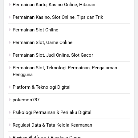
Permainan Kartu, Kasino Online, Hiburan
Permainan Kasino, Slot Online, Tips dan Trik
Permainan Slot Online
Permainan Slot, Game Online
Permainan Slot, Judi Online, Slot Gacor
Permainan Slot, Teknologi Permainan, Pengalaman
Pengguna
Platform & Teknologi Digital
pokemon787
Psikologi Permainan & Perilaku Digital
Regulasi Data & Tata Kelola Keamanan
Review Platform / Panduan Game