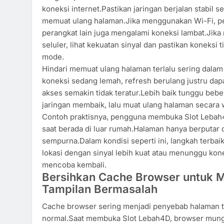
koneksi internet.Pastikan jaringan berjalan stabil
memuat ulang halaman.Jika menggunakan Wi-Fi, p
perangkat lain juga mengalami koneksi lambat.Jik
seluler, lihat kekuatan sinyal dan pastikan koneksi 
mode.
Hindari memuat ulang halaman terlalu sering dalam
koneksi sedang lemah, refresh berulang justru da
akses semakin tidak teratur.Lebih baik tunggu bebe
jaringan membaik, lalu muat ulang halaman secara w
Contoh praktisnya, pengguna membuka Slot Lebah
saat berada di luar rumah.Halaman hanya berputar d
sempurna.Dalam kondisi seperti ini, langkah terbai
lokasi dengan sinyal lebih kuat atau menunggu kon
mencoba kembali.
Bersihkan Cache Browser untuk 
Tampilan Bermasalah
Cache browser sering menjadi penyebab halaman t
normal.Saat membuka Slot Lebah4D, browser mung