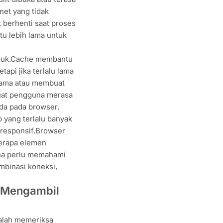
net yang tidak
t berhenti saat proses
u lebih lama untuk
mpuk.Cache membantu
api jika terlalu lama
 lama atau membuat
buat pengguna merasa
da pada browser.
 yang terlalu banyak
 responsif.Browser
berapa elemen
una perlu memahami
mbinasi koneksi,
m Mengambil
dalah memeriksa