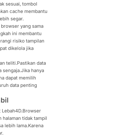
ak sesuai, tombol
sihkan cache membantu
ebih segar.
i browser yang sama
ngkah ini membantu
angi risiko tampilan
at dikelola jika
 teliti.Pastikan data
a sengaja.Jika hanya
na dapat memilih
ruh data penting
bil
t Lebah4D.Browser
 halaman tidak tampil
sa lebih lama.Karena
r.