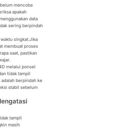
 sebelum mencoba
eriksa apakah
a menggunakan data
tidak sering berpindah
 waktu singkat.Jika
pat membuat proses
rapa saat, pastikan
ajar.
4D melalui ponsel
an tidak tampil
k adalah berpindah ke
eksi stabil sebelum
Mengatasi
idak tampil
kin masih