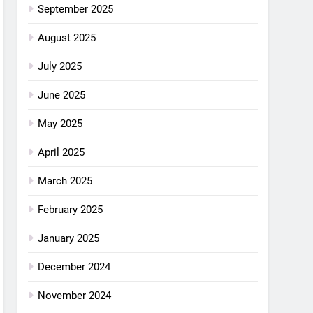
September 2025
August 2025
July 2025
June 2025
May 2025
April 2025
March 2025
February 2025
January 2025
December 2024
November 2024