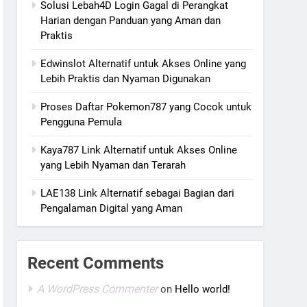
Solusi Lebah4D Login Gagal di Perangkat
Harian dengan Panduan yang Aman dan
Praktis
Edwinslot Alternatif untuk Akses Online yang
Lebih Praktis dan Nyaman Digunakan
Proses Daftar Pokemon787 yang Cocok untuk
Pengguna Pemula
Kaya787 Link Alternatif untuk Akses Online
yang Lebih Nyaman dan Terarah
LAE138 Link Alternatif sebagai Bagian dari
Pengalaman Digital yang Aman
Recent Comments
A WordPress Commenter
on
Hello world!