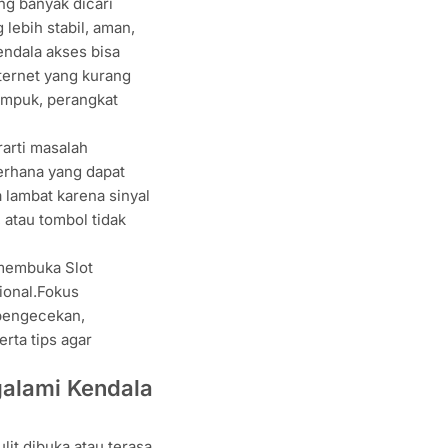
ng banyak dicari
lebih stabil, aman,
ndala akses bisa
nternet yang kurang
umpuk, perangkat
rarti masalah
derhana yang dapat
 lambat karena sinyal
 atau tombol tidak
 membuka Slot
ional.Fokus
pengecekan,
rta tips agar
alami Kendala
it dibuka atau terasa