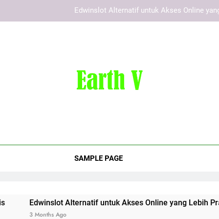
Edwinslot Alternatif untuk Akses Online ya
Proses Daftar Pokemon78
Kaya787 Link Alternatif untuk Akses
Solusi Lebah4D Login Gagal di Perangkat Harian 
Edwinslot Alternatif untuk Akses Online ya
Proses Daftar Pokemon78
th V
berlanjutan Dengan Produk Ramah Lingkungan Dari Earth V.
Kaya787 Link Alternatif untuk Akses
SAMPLE PAGE
dwinslot Alternatif untuk Akses Online yang Lebih Praktis d
 Months Ago