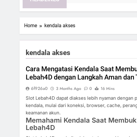
Home
kendala akses
kendala akses
Cara Mengatasi Kendala Saat Membu
Lebah4D dengan Langkah Aman dan 
6f926a0
3 Months Ago
0
16 Mins
Slot Lebah4D dapat diakses lebih nyaman dengan 
kendala, mulai dari koneksi, browser, cache, peran
keamanan akun.
Memahami Kendala Saat Membuka
Lebah4D