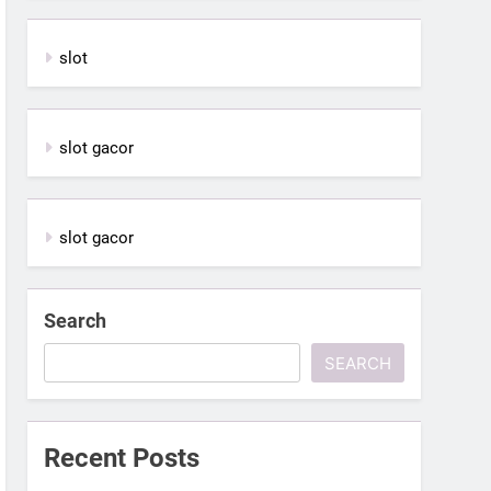
slot
slot gacor
slot gacor
Search
SEARCH
Recent Posts