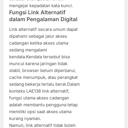
mengejar kepadatan kata kunci.
Fungsi Link Alternatif
dalam Pengalaman Digital
Link alternatif secara umum dapat
dipahami sebagai jalur akses
cadangan ketika akses utama
sedang mengalami
kendala.Kendala tersebut bisa
muncul karena jaringan tidak
stabil, browser belum diperbarui,
cache menumpuk, atau perangkat
sedang bekerja terlalu berat.Dalam
konteks LAE138 link alternatif,
fungsi utama akses cadangan
adalah membantu pengguna tetap
memiliki opsi saat akses utama
kurang nyaman.
Namun, link alternatif tidak boleh