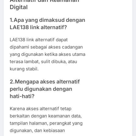
Digital
1.Apa yang dimaksud dengan
LAE138 link alternatif?
LAE138 link alternatif dapat
dipahami sebagai akses cadangan
yang digunakan ketika akses utama
terasa lambat, sulit dibuka, atau
kurang stabil.
2.Mengapa akses alternatif
perlu digunakan dengan
hati-hati?
Karena akses alternatif tetap
berkaitan dengan keamanan data,
tampilan halaman, perangkat yang
digunakan, dan kebiasaan