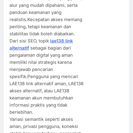
alur yang mudah dipahami, serta
panduan keamanan yang
realistis.Kecepatan akses memang
penting, tetapi keamanan dan
stabilitas tidak boleh diabaikan.
Dari sisi SEO, topik
lae138 link
alternatif
sebagai bagian dari
pengalaman digital yang aman
memiliki nilai strategis karena
menjawab pencarian
spesifik.Pengguna yang mencari
LAE138 link alternatif aman, LAE138
akses alternatif, atau LAE138
keamanan akun membutuhkan
informasi praktis yang tidak
berlebihan.
Variasi semantik seperti akses
aman, privasi pengguna, koneksi