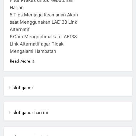
Fitur Praktis untuk Kebutuhan
Harian
5.Tips Menjaga Keamanan Akun
saat Menggunakan LAE138 Link
Alternatif
6.Cara Mengoptimalkan LAE138
Link Alternatif agar Tidak
Mengalami Hambatan
Read More
slot gacor
slot gacor hari ini