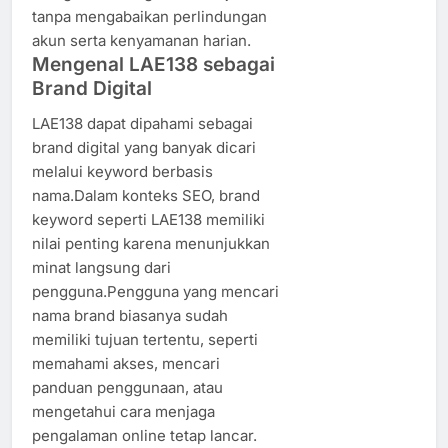
tanpa mengabaikan perlindungan
akun serta kenyamanan harian.
Mengenal LAE138 sebagai
Brand Digital
LAE138 dapat dipahami sebagai
brand digital yang banyak dicari
melalui keyword berbasis
nama.Dalam konteks SEO, brand
keyword seperti LAE138 memiliki
nilai penting karena menunjukkan
minat langsung dari
pengguna.Pengguna yang mencari
nama brand biasanya sudah
memiliki tujuan tertentu, seperti
memahami akses, mencari
panduan penggunaan, atau
mengetahui cara menjaga
pengalaman online tetap lancar.