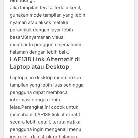
terlindungi.
Jika tampilan terasa terlalu kecil,
gunakan mode tampilan yang lebih
nyaman atau akses melalui
perangkat dengan layar lebih
besar.Kenyamanan visual
membantu pengguna memahami
halaman dengan lebih baik.
LAE138 Link Alternatif di
Laptop atau Desktop
Laptop dan desktop memberikan
tampilan yang lebih luas sehingga
pengguna dapat membaca
informasi dengan lebih
jelas.Perangkat ini cocok untuk
memahami LAE138 link alternatif
secara lebih detail, terutama jika
pengguna ingin mengenali menu,
instruksi, dan struktur halaman