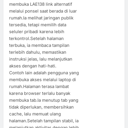
membuka LAE138 link alternatif
melalui ponsel saat berada di luar
rumah.Ia melihat jaringan publik
tersedia, tetapi memilih data
seluler pribadi karena lebih
terkontrol.Setelah halaman
terbuka, ia membaca tampilan
terlebih dahulu, memastikan
instruksi jelas, lalu melanjutkan
akses dengan hati-hati.
Contoh lain adalah pengguna yang
membuka akses melalui laptop di
rumah.Halaman terasa lambat
karena browser terlalu banyak
membuka tab.Ia menutup tab yang
tidak diperlukan, membersihkan
cache, lalu memuat ulang
halaman.Setelah tampilan stabil, ia
melanjutkan aktivitas dengan lebih