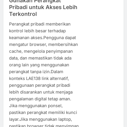
Gunakan Perangkat
Pribadi untuk Akses Lebih
Terkontrol
Perangkat pribadi memberikan
kontrol lebih besar terhadap
keamanan akses.Pengguna dapat
mengatur browser, membersihkan
cache, mengelola penyimpanan
data, dan memastikan tidak ada
orang lain yang menggunakan
perangkat tanpa izin.Dalam
konteks LAE138 link alternatif,
penggunaan perangkat pribadi
lebih disarankan untuk menjaga
pengalaman digital tetap aman.
Jika menggunakan ponsel,
pastikan perangkat memiliki kunci
layar.Jika menggunakan laptop,
pastikan browser tidak menyimpan