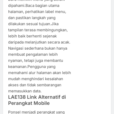
dipahami.Baca bagian utama
halaman, perhatikan label menu,
dan pastikan langkah yang
dilakukan sesuai tujuan.Jika
tampilan terasa membingungkan,
lebih baik berhenti sejenak
daripada melanjutkan secara acak.
Navigasi sederhana bukan hanya
membuat pengalaman lebih
nyaman, tetapi juga membantu
keamanan.Pengguna yang
memahami alur halaman akan lebih
mudah menghindari kesalahan
akses dan tidak sembarangan
memasukkan data.
LAE138 Link Alternatif di
Perangkat Mobile
Ponsel menjadi perangkat yang