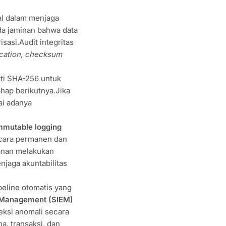
al dalam menjaga
da jaminan bahwa data
isasi.Audit integritas
ication
,
checksum
ti SHA-256 untuk
ahap berikutnya.Jika
ai adanya
mmutable logging
ecara permanen dan
manan melakukan
enjaga akuntabilitas
ipeline otomatis yang
t Management (SIEM)
ksi anomali secara
a, transaksi, dan