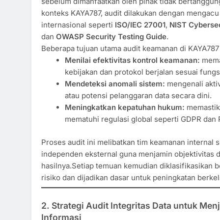
sebelum dimanfaatkan oleh pihak tidak bertanggu
konteks KAYA787, audit dilakukan dengan mengacu
internasional seperti
ISO/IEC 27001
,
NIST Cyberse
dan
OWASP Security Testing Guide
.
Beberapa tujuan utama audit keamanan di KAYA787 a
Menilai efektivitas kontrol keamanan:
memas
kebijakan dan protokol berjalan sesuai fungs
Mendeteksi anomali sistem:
mengenali akti
atau potensi pelanggaran data secara dini.
Meningkatkan kepatuhan hukum:
memastika
mematuhi regulasi global seperti GDPR dan
Proses audit ini melibatkan tim keamanan internal s
independen eksternal guna menjamin objektivitas da
hasilnya.Setiap temuan kemudian diklasifikasikan b
risiko dan dijadikan dasar untuk peningkatan berkel
2. Strategi Audit Integritas Data untuk Men
Informasi