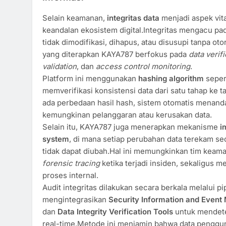
Selain keamanan,
integritas data
menjadi aspek vit
keandalan ekosistem digital.Integritas mengacu pa
tidak dimodifikasi, dihapus, atau disusupi tanpa otor
yang diterapkan KAYA787 berfokus pada
data verif
validation
, dan
access control monitoring
.
Platform ini menggunakan
hashing algorithm
seper
memverifikasi konsistensi data dari satu tahap ke t
ada perbedaan hasil hash, sistem otomatis menand
kemungkinan pelanggaran atau kerusakan data.
Selain itu, KAYA787 juga menerapkan mekanisme
i
system
, di mana setiap perubahan data terekam s
tidak dapat diubah.Hal ini memungkinkan tim kea
forensic tracing
ketika terjadi insiden, sekaligus m
proses internal.
Audit integritas dilakukan secara berkala melalui p
mengintegrasikan
Security Information and Even
dan
Data Integrity Verification Tools
untuk mendete
real-time.Metode ini menjamin bahwa data penggun