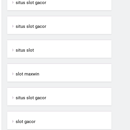
situs slot gacor
situs slot gacor
situs slot
slot maxwin
situs slot gacor
slot gacor