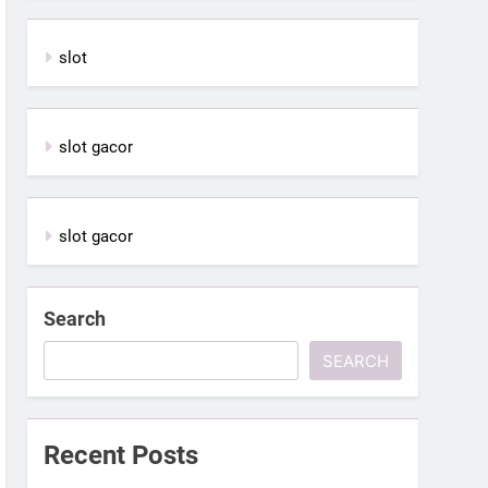
slot
slot gacor
slot gacor
Search
SEARCH
Recent Posts