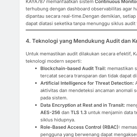
KAYA787 memanfaatkan sistem
Continuous Monito
terhubung dengan dashboard observabilitas agar ha
dipantau secara real-time.Dengan demikian, setia
dapat diatasi seketika tanpa menunggu siklus audit
4. Teknologi yang Mendukung Audit dan 
Untuk memastikan audit dilakukan secara efektif
teknologi modern seperti:
Blockchain-based Audit Trail:
memastikan se
tercatat secara transparan dan tidak dapat d
Artificial Intelligence for Threat Detection:
A
aktivitas dan mendeteksi ancaman anomali
pada sistem.
Data Encryption at Rest and in Transit:
meng
AES-256
dan
TLS 1.3
untuk menjamin data t
siklus hidupnya.
Role-Based Access Control (RBAC):
memast
pengguna yang berwenang dapat mengakses 