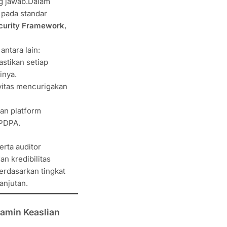
ng jawab.Dalam
 pada standar
curity Framework
,
ntara lain:
tikan setiap
inya.
vitas mencurigakan
n platform
 PDPA.
erta auditor
n kredibilitas
erdasarkan tingkat
anjutan.
jamin Keaslian