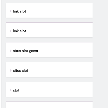
link slot
link slot
situs slot gacor
situs slot
slot