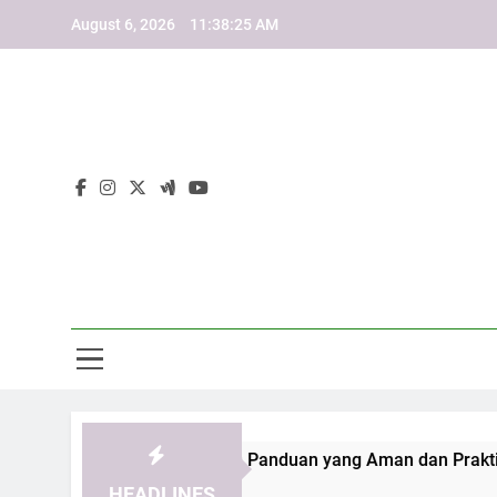
Skip
August 6, 2026
11:38:26 AM
to
content
Ear
Dukung Ke
kat Harian dengan Panduan yang Aman dan Praktis
Edwi
3 Mon
HEADLINES