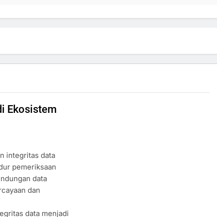
di Ekosistem
 integritas data
dur pemeriksaan
lindungan data
ercayaan dan
egritas data menjadi