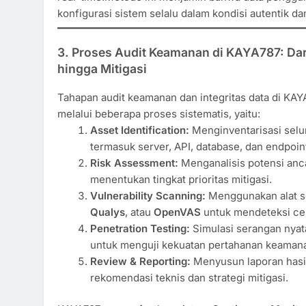
konfigurasi sistem selalu dalam kondisi autentik dan
3. Proses Audit Keamanan di KAYA787: Dari
hingga Mitigasi
Tahapan audit keamanan dan integritas data di KAY
melalui beberapa proses sistematis, yaitu:
Asset Identification:
Menginventarisasi seluru
termasuk server, API, database, dan endpoin
Risk Assessment:
Menganalisis potensi an
menentukan tingkat prioritas mitigasi.
Vulnerability Scanning:
Menggunakan alat s
Qualys
, atau
OpenVAS
untuk mendeteksi ce
Penetration Testing:
Simulasi serangan nyat
untuk menguji kekuatan pertahanan keaman
Review & Reporting:
Menyusun laporan hasil 
rekomendasi teknis dan strategi mitigasi.