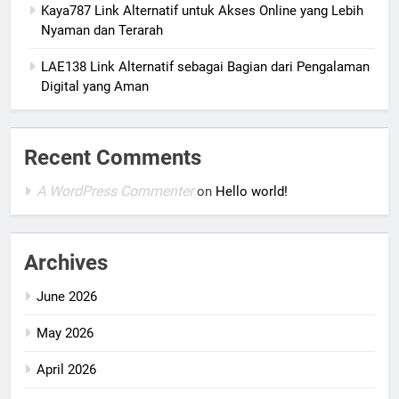
Kaya787 Link Alternatif untuk Akses Online yang Lebih
Nyaman dan Terarah
LAE138 Link Alternatif sebagai Bagian dari Pengalaman
Digital yang Aman
Recent Comments
A WordPress Commenter
on
Hello world!
Archives
June 2026
May 2026
April 2026