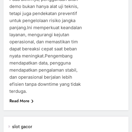
demo bukan hanya alat uji teknis,
tetapi juga pendekatan preventif
untuk pengelolaan risiko jangka
panjang.Ini memperkuat keandalan
layanan, mengurangi kejutan
operasional, dan memastikan tim
dapat bereaksi cepat saat beban
nyata meningkat.Pengembang
mendapatkan data, pengguna
mendapatkan pengalaman stabil,
dan operasional berjalan lebih
efisien tanpa downtime yang tidak
terduga.
Read More
slot gacor