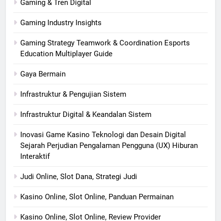
Gaming & Tren Digital
Gaming Industry Insights
Gaming Strategy Teamwork & Coordination Esports
Education Multiplayer Guide
Gaya Bermain
Infrastruktur & Pengujian Sistem
Infrastruktur Digital & Keandalan Sistem
Inovasi Game Kasino Teknologi dan Desain Digital
Sejarah Perjudian Pengalaman Pengguna (UX) Hiburan
Interaktif
Judi Online, Slot Dana, Strategi Judi
Kasino Online, Slot Online, Panduan Permainan
Kasino Online, Slot Online, Review Provider