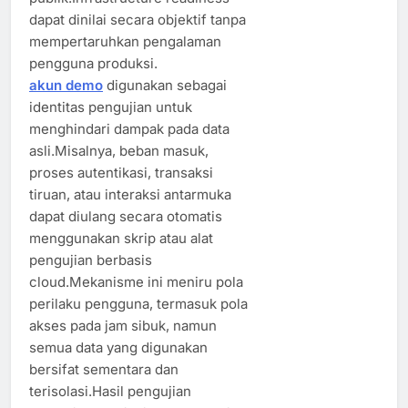
dapat dinilai secara objektif tanpa
mempertaruhkan pengalaman
pengguna produksi.
akun demo
digunakan sebagai
identitas pengujian untuk
menghindari dampak pada data
asli.Misalnya, beban masuk,
proses autentikasi, transaksi
tiruan, atau interaksi antarmuka
dapat diulang secara otomatis
menggunakan skrip atau alat
pengujian berbasis
cloud.Mekanisme ini meniru pola
perilaku pengguna, termasuk pola
akses pada jam sibuk, namun
semua data yang digunakan
bersifat sementara dan
terisolasi.Hasil pengujian