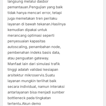
langsung melalui dasbor
pemantauan.Pengujian yang baik
tidak hanya mencari error, tetapi
juga memetakan tren perilaku
layanan di bawah tekanan.Hasilnya
kemudian dipakai untuk
merancang optimasi seperti
penyesuaian kapasitas
autoscaling, penambahan node,
pembenahan indeks basis data,
atau penguatan gateway.
Manfaat lain dari simulasi trafik
tinggi adalah validasi kesiapan
arsitektur mikroservis.Suatu
layanan mungkin terlihat baik
secara individual, namun interaksi
antarlayanan bisa menjadi sumber
bottleneck pada tingkatan
tertentu.Akun demo