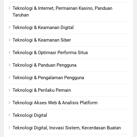
Teknologi & Internet, Permainan Kasino, Panduan
Taruhan
Teknologi & Keamanan Digital
Teknologi & Keamanan Siber
Teknologi & Optimasi Performa Situs
Teknologi & Panduan Pengguna
Teknologi & Pengalaman Pengguna
Teknologi & Perilaku Pemain
Teknologi Akses Web & Analisis Platform
Teknologi Digital
Teknologi Digital, Inovasi Sistem, Kecerdasan Buatan