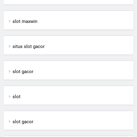
slot maxwin
situs slot gacor
slot gacor
slot
slot gacor