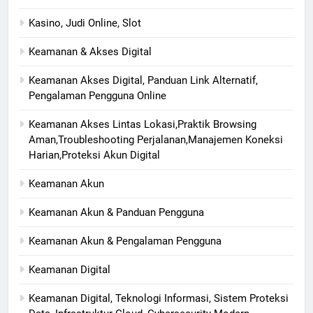
Kasino, Judi Online, Slot
Keamanan & Akses Digital
Keamanan Akses Digital, Panduan Link Alternatif,
Pengalaman Pengguna Online
Keamanan Akses Lintas Lokasi,Praktik Browsing
Aman,Troubleshooting Perjalanan,Manajemen Koneksi
Harian,Proteksi Akun Digital
Keamanan Akun
Keamanan Akun & Panduan Pengguna
Keamanan Akun & Pengalaman Pengguna
Keamanan Digital
Keamanan Digital, Teknologi Informasi, Sistem Proteksi