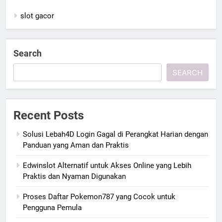
slot gacor
Search
SEARCH
Recent Posts
Solusi Lebah4D Login Gagal di Perangkat Harian dengan
Panduan yang Aman dan Praktis
Edwinslot Alternatif untuk Akses Online yang Lebih
Praktis dan Nyaman Digunakan
Proses Daftar Pokemon787 yang Cocok untuk
Pengguna Pemula