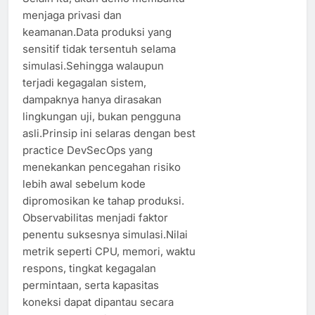
menjaga privasi dan
keamanan.Data produksi yang
sensitif tidak tersentuh selama
simulasi.Sehingga walaupun
terjadi kegagalan sistem,
dampaknya hanya dirasakan
lingkungan uji, bukan pengguna
asli.Prinsip ini selaras dengan best
practice DevSecOps yang
menekankan pencegahan risiko
lebih awal sebelum kode
dipromosikan ke tahap produksi.
Observabilitas menjadi faktor
penentu suksesnya simulasi.Nilai
metrik seperti CPU, memori, waktu
respons, tingkat kegagalan
permintaan, serta kapasitas
koneksi dapat dipantau secara