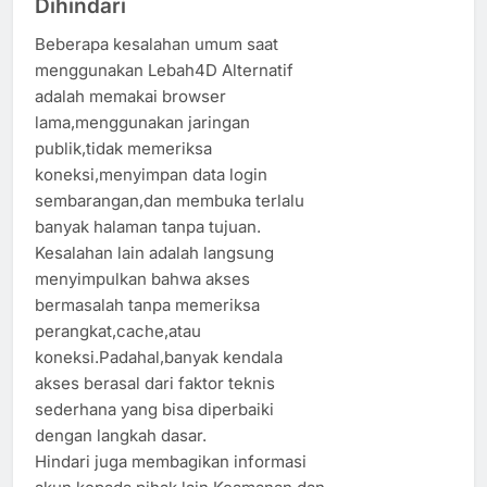
Dihindari
Beberapa kesalahan umum saat
menggunakan Lebah4D Alternatif
adalah memakai browser
lama,menggunakan jaringan
publik,tidak memeriksa
koneksi,menyimpan data login
sembarangan,dan membuka terlalu
banyak halaman tanpa tujuan.
Kesalahan lain adalah langsung
menyimpulkan bahwa akses
bermasalah tanpa memeriksa
perangkat,cache,atau
koneksi.Padahal,banyak kendala
akses berasal dari faktor teknis
sederhana yang bisa diperbaiki
dengan langkah dasar.
Hindari juga membagikan informasi