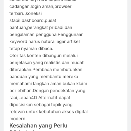
cadangan,login aman,browser
terbaru,koneksi
stabil,dashboard,pusat
bantuan,perangkat pribadi,dan
pengalaman pengguna.Penggunaan
keyword harus natural agar artikel
tetap nyaman dibaca.
Otoritas konten dibangun melalui
penjelasan yang realistis dan mudah
diterapkan.Pembaca membutuhkan
panduan yang membantu mereka
memahami langkah aman,bukan klaim
berlebihan.Dengan pendekatan yang
rapi,Lebah4D Alternatif dapat
diposisikan sebagai topik yang
relevan untuk kebutuhan akses digital
modern.
Kesalahan yang Perlu