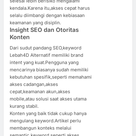
selesai lebih berisiko mengalami
kendala.Karena itu,akses cepat harus
selalu diimbangi dengan kebiasaan
keamanan yang disiplin.
Insight SEO dan Otoritas
Konten
Dari sudut pandang SEO,keyword
Lebah4D Alternatif memiliki brand
intent yang kuat.Pengguna yang
mencarinya biasanya sudah memiliki
kebutuhan spesifik,seperti memahami
akses cadangan,akses
cepat,keamanan akun,akses
mobile,atau solusi saat akses utama
kurang stabil.
Konten yang baik tidak cukup hanya
mengulang keyword.Artikel perlu
membangun konteks melalui
semantic keyword seperti akses