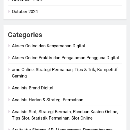
October 2024
Categories
Akses Online dan Kenyamanan Digital
Akses Online Praktis dan Pengalaman Pengguna Digital
ame Online, Strategi Permainan, Tips & Trik, Kompetitif
Gaming
Analisis Brand Digital
Analisis Harian & Strategi Permainan
Analisis Slot, Strategi Bermain, Panduan Kasino Online,
Tips Slot, Statistik Permainan, Slot Online