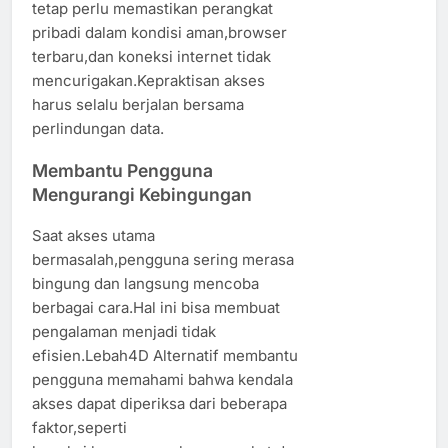
tetap perlu memastikan perangkat
pribadi dalam kondisi aman,browser
terbaru,dan koneksi internet tidak
mencurigakan.Kepraktisan akses
harus selalu berjalan bersama
perlindungan data.
Membantu Pengguna
Mengurangi Kebingungan
Saat akses utama
bermasalah,pengguna sering merasa
bingung dan langsung mencoba
berbagai cara.Hal ini bisa membuat
pengalaman menjadi tidak
efisien.Lebah4D Alternatif membantu
pengguna memahami bahwa kendala
akses dapat diperiksa dari beberapa
faktor,seperti