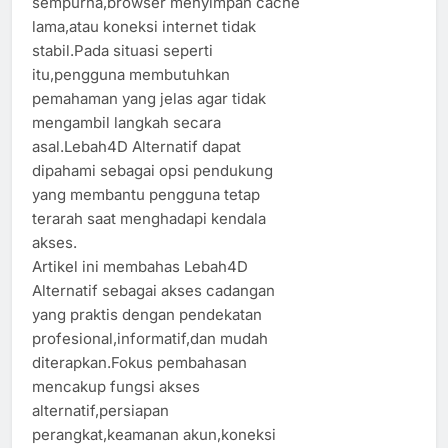
sempurna,browser menyimpan cache
lama,atau koneksi internet tidak
stabil.Pada situasi seperti
itu,pengguna membutuhkan
pemahaman yang jelas agar tidak
mengambil langkah secara
asal.Lebah4D Alternatif dapat
dipahami sebagai opsi pendukung
yang membantu pengguna tetap
terarah saat menghadapi kendala
akses.
Artikel ini membahas Lebah4D
Alternatif sebagai akses cadangan
yang praktis dengan pendekatan
profesional,informatif,dan mudah
diterapkan.Fokus pembahasan
mencakup fungsi akses
alternatif,persiapan
perangkat,keamanan akun,koneksi