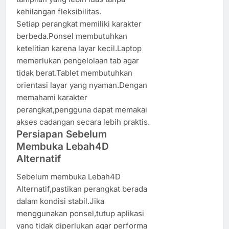
kehilangan fleksibilitas.
Setiap perangkat memiliki karakter
berbeda.Ponsel membutuhkan
ketelitian karena layar kecil.Laptop
memerlukan pengelolaan tab agar
tidak berat.Tablet membutuhkan
orientasi layar yang nyaman.Dengan
memahami karakter
perangkat,pengguna dapat memakai
akses cadangan secara lebih praktis.
Persiapan Sebelum
Membuka Lebah4D
Alternatif
Sebelum membuka Lebah4D
Alternatif,pastikan perangkat berada
dalam kondisi stabil.Jika
menggunakan ponsel,tutup aplikasi
yang tidak diperlukan agar performa