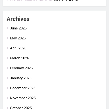
Archives
June 2026
May 2026
April 2026
March 2026
February 2026
January 2026
December 2025
November 2025
October 2025