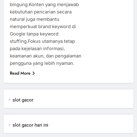
bingung.Konten yang menjawab
kebutuhan pencarian secara
natural juga membantu
memperkuat brand keyword di
Google tanpa keyword
stuffing.Fokus utamanya tetap
pada kejelasan informasi,
keamanan akun, dan pengalaman
pengguna yang lebih nyaman.
Read More
slot gacor
slot gacor hari ini