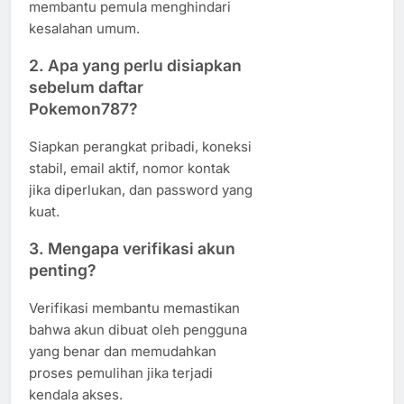
membantu pemula menghindari
kesalahan umum.
2. Apa yang perlu disiapkan
sebelum daftar
Pokemon787?
Siapkan perangkat pribadi, koneksi
stabil, email aktif, nomor kontak
jika diperlukan, dan password yang
kuat.
3. Mengapa verifikasi akun
penting?
Verifikasi membantu memastikan
bahwa akun dibuat oleh pengguna
yang benar dan memudahkan
proses pemulihan jika terjadi
kendala akses.