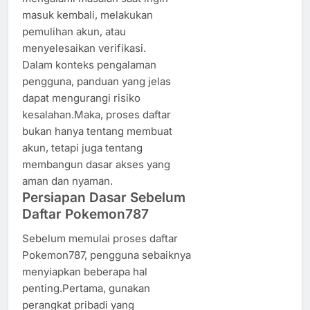
masuk kembali, melakukan
pemulihan akun, atau
menyelesaikan verifikasi.
Dalam konteks pengalaman
pengguna, panduan yang jelas
dapat mengurangi risiko
kesalahan.Maka, proses daftar
bukan hanya tentang membuat
akun, tetapi juga tentang
membangun dasar akses yang
aman dan nyaman.
Persiapan Dasar Sebelum
Daftar Pokemon787
Sebelum memulai proses daftar
Pokemon787, pengguna sebaiknya
menyiapkan beberapa hal
penting.Pertama, gunakan
perangkat pribadi yang