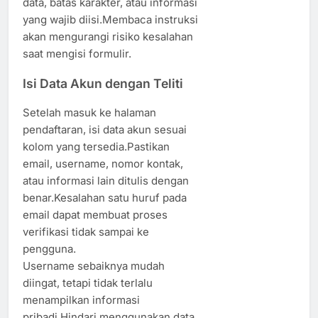
data, batas karakter, atau informasi
yang wajib diisi.Membaca instruksi
akan mengurangi risiko kesalahan
saat mengisi formulir.
Isi Data Akun dengan Teliti
Setelah masuk ke halaman
pendaftaran, isi data akun sesuai
kolom yang tersedia.Pastikan
email, username, nomor kontak,
atau informasi lain ditulis dengan
benar.Kesalahan satu huruf pada
email dapat membuat proses
verifikasi tidak sampai ke
pengguna.
Username sebaiknya mudah
diingat, tetapi tidak terlalu
menampilkan informasi
pribadi.Hindari menggunakan data