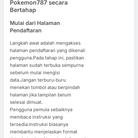
Pokemon787 secara
Bertahap
Mulai dari Halaman
Pendaftaran
Langkah awal adalah mengakses
halaman pendaftaran yang dikenali
pengguna.Pada tahap ini, pastikan
halaman sudah terbuka sempurna
sebelum mulai mengisi
data.Jangan terburu-buru
menekan tombol atau berpindah
halaman jika tampilan belum
selesai dimuat.
Pengguna pemula sebaiknya
membaca instruksi yang
tersedia.Instruksi biasanya
membantu menjelaskan format