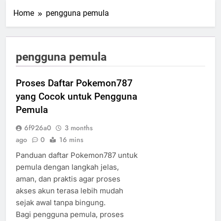
Home
pengguna pemula
pengguna pemula
Proses Daftar Pokemon787
yang Cocok untuk Pengguna
Pemula
6f926a0
3 months
ago
0
16 mins
Panduan daftar Pokemon787 untuk
pemula dengan langkah jelas,
aman, dan praktis agar proses
akses akun terasa lebih mudah
sejak awal tanpa bingung.
Bagi pengguna pemula, proses