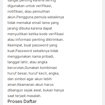
sangat penting karena sering
digunakan untuk verifikasi,
notifikasi, atau pemulihan
akun.Pengguna pemula sebaiknya
tidak memakai email lama yang
jarang dibuka karena dapat
menyulitkan ketika kode verifikasi
atau informasi penting dikirimkan.
Keempat, buat password yang
kuat.Password sebaiknya tidak
menggunakan nama pribadi,
tanggal lahir, atau angka
berurutan.Gunakan kombinasi
huruf besar, huruf kecil, angka,
dan simbol agar akun lebih
aman.Keamanan akun harus
dibangun sejak awal, bukan hanya
saat terjadi masalah.
Proses Daftar