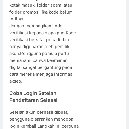
kotak masuk, folder spam, atau
folder promosi jika kode belum
terlihat.
Jangan membagikan kode
verifikasi kepada siapa pun.Kode
verifikasi bersifat pribadi dan
hanya digunakan oleh pemilik
akun.Pengguna pemula perlu
memahami bahwa keamanan
digital sangat bergantung pada
cara mereka menjaga informasi
akses.
Coba Login Setelah
Pendaftaran Selesai
Setelah akun berhasil dibuat,
pengguna disarankan mencoba
login kembali.Langkah ini berguna