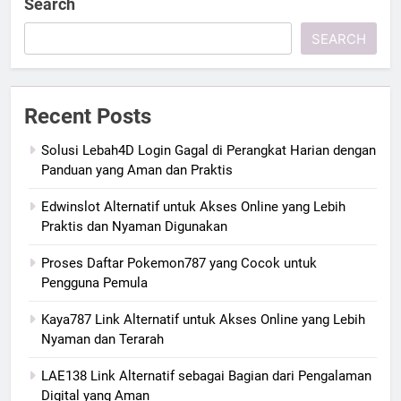
Search
SEARCH
Recent Posts
Solusi Lebah4D Login Gagal di Perangkat Harian dengan
Panduan yang Aman dan Praktis
Edwinslot Alternatif untuk Akses Online yang Lebih
Praktis dan Nyaman Digunakan
Proses Daftar Pokemon787 yang Cocok untuk
Pengguna Pemula
Kaya787 Link Alternatif untuk Akses Online yang Lebih
Nyaman dan Terarah
LAE138 Link Alternatif sebagai Bagian dari Pengalaman
Digital yang Aman