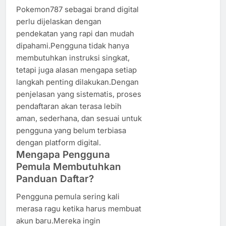
Pokemon787 sebagai brand digital
perlu dijelaskan dengan
pendekatan yang rapi dan mudah
dipahami.Pengguna tidak hanya
membutuhkan instruksi singkat,
tetapi juga alasan mengapa setiap
langkah penting dilakukan.Dengan
penjelasan yang sistematis, proses
pendaftaran akan terasa lebih
aman, sederhana, dan sesuai untuk
pengguna yang belum terbiasa
dengan platform digital.
Mengapa Pengguna
Pemula Membutuhkan
Panduan Daftar?
Pengguna pemula sering kali
merasa ragu ketika harus membuat
akun baru.Mereka ingin