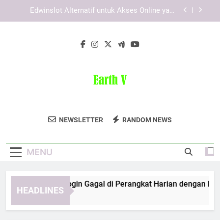
Skip
Proses Daftar Pokemon787 yang Cocok untuk
to
Pengguna Pemula
content
Kaya787 Link Alternatif untuk Akses Online yang
Lebih Nyaman dan Terarah
Solusi Lebah4D Login Gagal di Perangkat Harian
dengan Panduan yang Aman dan Praktis
Edwinslot Alternatif untuk Akses Online yang
Lebih Praktis dan Nyaman Digunakan
Proses Daftar Pokemon787 yang Cocok untuk
Pengguna Pemula
Earth V
Dukung Keberlanjutan Dengan Produk
Kaya787 Link Alternatif untuk Akses Online yang
NEWSLETTER
RANDOM NEWS
Lebih Nyaman dan Terarah
Ramah Lingkungan Dari Earth V.
MENU
lusi Lebah4D Login Gagal di Perangkat Harian dengan Pandu
HEADLINES
Months Ago