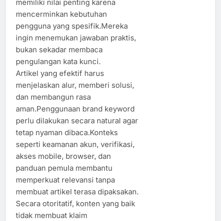
memiliki nilai penting karena
mencerminkan kebutuhan
pengguna yang spesifik.Mereka
ingin menemukan jawaban praktis,
bukan sekadar membaca
pengulangan kata kunci.
Artikel yang efektif harus
menjelaskan alur, memberi solusi,
dan membangun rasa
aman.Penggunaan brand keyword
perlu dilakukan secara natural agar
tetap nyaman dibaca.Konteks
seperti keamanan akun, verifikasi,
akses mobile, browser, dan
panduan pemula membantu
memperkuat relevansi tanpa
membuat artikel terasa dipaksakan.
Secara otoritatif, konten yang baik
tidak membuat klaim