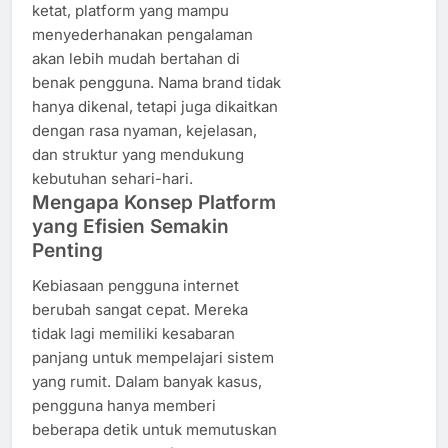
ketat, platform yang mampu
menyederhanakan pengalaman
akan lebih mudah bertahan di
benak pengguna. Nama brand tidak
hanya dikenal, tetapi juga dikaitkan
dengan rasa nyaman, kejelasan,
dan struktur yang mendukung
kebutuhan sehari-hari.
Mengapa Konsep Platform
yang Efisien Semakin
Penting
Kebiasaan pengguna internet
berubah sangat cepat. Mereka
tidak lagi memiliki kesabaran
panjang untuk mempelajari sistem
yang rumit. Dalam banyak kasus,
pengguna hanya memberi
beberapa detik untuk memutuskan