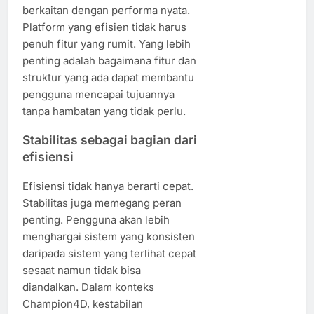
berkaitan dengan performa nyata.
Platform yang efisien tidak harus
penuh fitur yang rumit. Yang lebih
penting adalah bagaimana fitur dan
struktur yang ada dapat membantu
pengguna mencapai tujuannya
tanpa hambatan yang tidak perlu.
Stabilitas sebagai bagian dari
efisiensi
Efisiensi tidak hanya berarti cepat.
Stabilitas juga memegang peran
penting. Pengguna akan lebih
menghargai sistem yang konsisten
daripada sistem yang terlihat cepat
sesaat namun tidak bisa
diandalkan. Dalam konteks
Champion4D, kestabilan