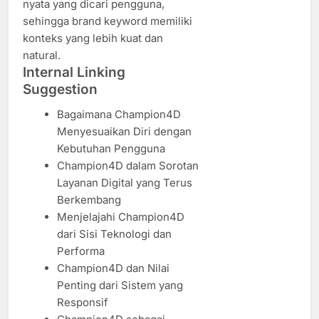
nyata yang dicari pengguna,
sehingga brand keyword memiliki
konteks yang lebih kuat dan
natural.
Internal Linking
Suggestion
Bagaimana Champion4D
Menyesuaikan Diri dengan
Kebutuhan Pengguna
Champion4D dalam Sorotan
Layanan Digital yang Terus
Berkembang
Menjelajahi Champion4D
dari Sisi Teknologi dan
Performa
Champion4D dan Nilai
Penting dari Sistem yang
Responsif