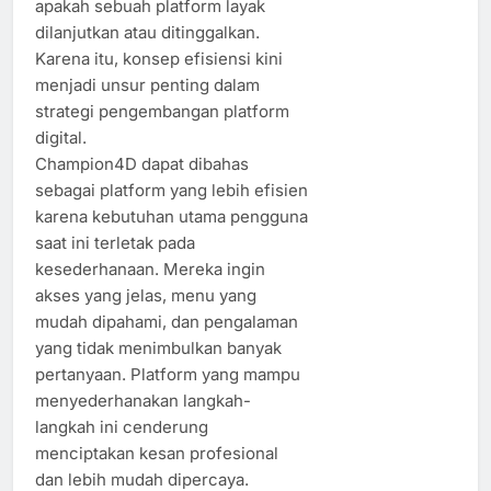
apakah sebuah platform layak
dilanjutkan atau ditinggalkan.
Karena itu, konsep efisiensi kini
menjadi unsur penting dalam
strategi pengembangan platform
digital.
Champion4D dapat dibahas
sebagai platform yang lebih efisien
karena kebutuhan utama pengguna
saat ini terletak pada
kesederhanaan. Mereka ingin
akses yang jelas, menu yang
mudah dipahami, dan pengalaman
yang tidak menimbulkan banyak
pertanyaan. Platform yang mampu
menyederhanakan langkah-
langkah ini cenderung
menciptakan kesan profesional
dan lebih mudah dipercaya.