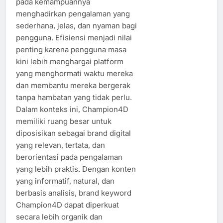
pada kemampuannya
menghadirkan pengalaman yang
sederhana, jelas, dan nyaman bagi
pengguna. Efisiensi menjadi nilai
penting karena pengguna masa
kini lebih menghargai platform
yang menghormati waktu mereka
dan membantu mereka bergerak
tanpa hambatan yang tidak perlu.
Dalam konteks ini, Champion4D
memiliki ruang besar untuk
diposisikan sebagai brand digital
yang relevan, tertata, dan
berorientasi pada pengalaman
yang lebih praktis. Dengan konten
yang informatif, natural, dan
berbasis analisis, brand keyword
Champion4D dapat diperkuat
secara lebih organik dan