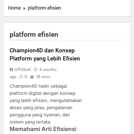
Home
platform efisien
platform efisien
Champion4D dan Konsep
Platform yang Lebih Efisien
6f926a0
4 months
ago
0
18 mins
Champion4D hadir sebagai
platform digital dengan konsep
yang lebih efisien, mengutamakan
akses yang jelas, pengalaman
pengguna yang nyaman, dan
sistem yang tertata.
Memahami Arti Efisiensi