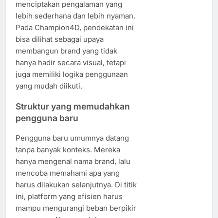
menciptakan pengalaman yang
lebih sederhana dan lebih nyaman.
Pada Champion4D, pendekatan ini
bisa dilihat sebagai upaya
membangun brand yang tidak
hanya hadir secara visual, tetapi
juga memiliki logika penggunaan
yang mudah diikuti.
Struktur yang memudahkan
pengguna baru
Pengguna baru umumnya datang
tanpa banyak konteks. Mereka
hanya mengenal nama brand, lalu
mencoba memahami apa yang
harus dilakukan selanjutnya. Di titik
ini, platform yang efisien harus
mampu mengurangi beban berpikir