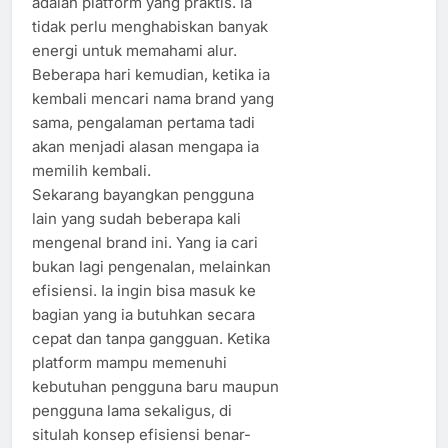
adalah platform yang praktis. Ia
tidak perlu menghabiskan banyak
energi untuk memahami alur.
Beberapa hari kemudian, ketika ia
kembali mencari nama brand yang
sama, pengalaman pertama tadi
akan menjadi alasan mengapa ia
memilih kembali.
Sekarang bayangkan pengguna
lain yang sudah beberapa kali
mengenal brand ini. Yang ia cari
bukan lagi pengenalan, melainkan
efisiensi. Ia ingin bisa masuk ke
bagian yang ia butuhkan secara
cepat dan tanpa gangguan. Ketika
platform mampu memenuhi
kebutuhan pengguna baru maupun
pengguna lama sekaligus, di
situlah konsep efisiensi benar-