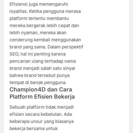
Efisiensi juga memengaruhi
loyalitas. Ketika pengguna merasa
platform tertentu membantu
mereka bergerak lebih cepat dan
lebih nyaman, mereka akan
cenderung kembali menggunakan
brand yang sama. Dalam perspektif
SEO, hal ini penting karena
pencarian ulang terhadap nama
brand menjadi salah satu sinyal
bahwa brand tersebut punya
tempat di benak pengguna.
Champion4D dan Cara
Platform Efisien Bekerja
Sebuah platform tidak menjadi
efisien secara kebetulan. Ada
beberapa unsur yang biasanya
bekerja bersama untuk