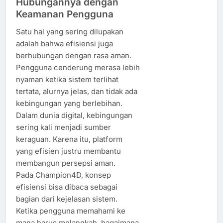
Hubungannya dengan
Keamanan Pengguna
Satu hal yang sering dilupakan
adalah bahwa efisiensi juga
berhubungan dengan rasa aman.
Pengguna cenderung merasa lebih
nyaman ketika sistem terlihat
tertata, alurnya jelas, dan tidak ada
kebingungan yang berlebihan.
Dalam dunia digital, kebingungan
sering kali menjadi sumber
keraguan. Karena itu, platform
yang efisien justru membantu
membangun persepsi aman.
Pada Champion4D, konsep
efisiensi bisa dibaca sebagai
bagian dari kejelasan sistem.
Ketika pengguna memahami ke
mana harus melangkah, bagaimana