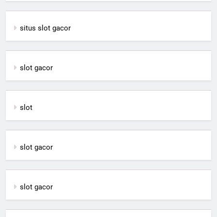
situs slot gacor
slot gacor
slot
slot gacor
slot gacor