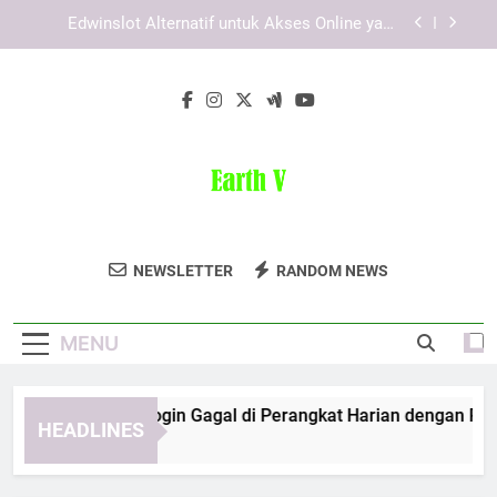
Skip
Proses Daftar Pokemon787 yang Cocok untuk
to
Pengguna Pemula
content
Kaya787 Link Alternatif untuk Akses Online yang
Lebih Nyaman dan Terarah
Solusi Lebah4D Login Gagal di Perangkat Harian
dengan Panduan yang Aman dan Praktis
Edwinslot Alternatif untuk Akses Online yang
Lebih Praktis dan Nyaman Digunakan
Proses Daftar Pokemon787 yang Cocok untuk
Pengguna Pemula
Earth V
Dukung Keberlanjutan Dengan Produk
Kaya787 Link Alternatif untuk Akses Online yang
NEWSLETTER
RANDOM NEWS
Lebih Nyaman dan Terarah
Ramah Lingkungan Dari Earth V.
MENU
lusi Lebah4D Login Gagal di Perangkat Harian dengan Pandu
HEADLINES
Months Ago