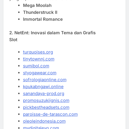
Mega Moolah
Thunderstruck II
Immortal Romance
2.
NetEnt: Inovasi dalam Tema dan Grafis
Slot
turquoises.org
tinytownnj.com
sumibol.com
styogawear.com
sofrologiaonline.com
kpukabngawi.online
sanandaya-prod.org
promosuzukiignis.com
pickbestheadsets.com
paroisse-de-tarascon.com
oleoleindonesia.com
mydigitalevo.com