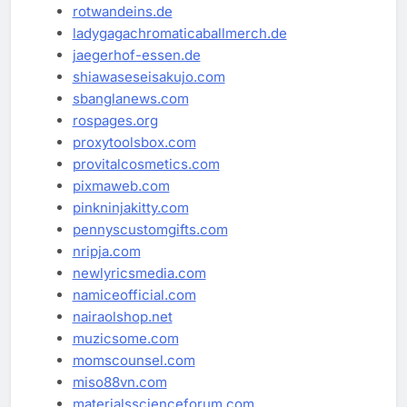
rotwandeins.de
ladygagachromaticaballmerch.de
jaegerhof-essen.de
shiawaseseisakujo.com
sbanglanews.com
rospages.org
proxytoolsbox.com
provitalcosmetics.com
pixmaweb.com
pinkninjakitty.com
pennyscustomgifts.com
nripja.com
newlyricsmedia.com
namiceofficial.com
nairaolshop.net
muzicsome.com
momscounsel.com
miso88vn.com
materialsscienceforum.com