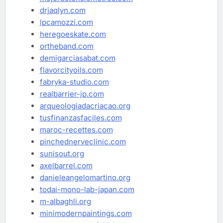
drjaqlyn.com
lpcamozzi.com
heregoeskate.com
ortheband.com
demigarciasabat.com
flavorcityoils.com
fabryka-studio.com
realbarrier-jp.com
arqueologiadacriacao.org
tusfinanzasfaciles.com
maroc-recettes.com
pinchednerveclinic.com
sunisout.org
axelbarrel.com
danieleangelomartino.org
todai-mono-lab-japan.com
m-albaghli.org
minimodernpaintings.com