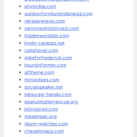
physickle.com
outdoorfurnitureindonesia.com
vereasnegras.com
yarininegitimizirvesi.com
hiddenworldgin.com
kyoto-carappo.net
cellphonei.com
mikeforfrederick.com
hoursinformer.com
a2theme.com
miniontees.com
socialspeaker.net
katsuragi-hanabi.com
peanutmutterrescue.org
bjjinspired.com
mexampac.org
idunn-watches.com
chezanimaux.com