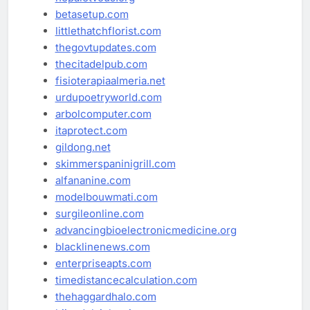
betasetup.com
littlethatchflorist.com
thegovtupdates.com
thecitadelpub.com
fisioterapiaalmeria.net
urdupoetryworld.com
arbolcomputer.com
itaprotect.com
gildong.net
skimmerspaninigrill.com
alfananine.com
modelbouwmati.com
surgileonline.com
advancingbioelectronicmedicine.org
blacklinenews.com
enterpriseapts.com
timedistancecalculation.com
thehaggardhalo.com