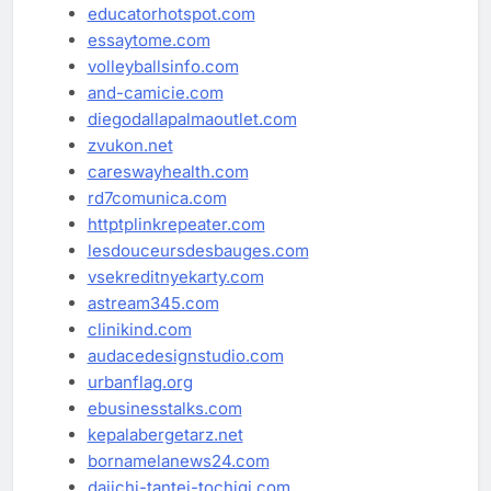
educatorhotspot.com
essaytome.com
volleyballsinfo.com
and-camicie.com
diegodallapalmaoutlet.com
zvukon.net
careswayhealth.com
rd7comunica.com
httptplinkrepeater.com
lesdouceursdesbauges.com
vsekreditnyekarty.com
astream345.com
clinikind.com
audacedesignstudio.com
urbanflag.org
ebusinesstalks.com
kepalabergetarz.net
bornamelanews24.com
daiichi-tantei-tochigi.com