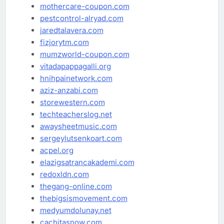
mothercare-coupon.com
pestcontrol-alryad.com
jaredtalavera.com
fizjorytm.com
mumzworld-coupon.com
vitadapappagalli.org
hnihpainetwork.com
aziz-anzabi.com
storewestern.com
techteacherslog.net
awaysheetmusic.com
sergeylutsenkoart.com
acpel.org
elazigsatrancakademi.com
redoxldn.com
thegang-online.com
thebigsismovement.com
medyumdolunay.net
cachitasnow.com