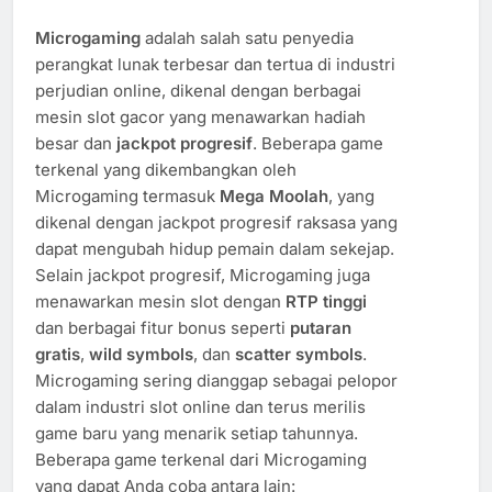
Microgaming
adalah salah satu penyedia
perangkat lunak terbesar dan tertua di industri
perjudian online, dikenal dengan berbagai
mesin slot gacor yang menawarkan hadiah
besar dan
jackpot progresif
. Beberapa game
terkenal yang dikembangkan oleh
Microgaming termasuk
Mega Moolah
, yang
dikenal dengan jackpot progresif raksasa yang
dapat mengubah hidup pemain dalam sekejap.
Selain jackpot progresif, Microgaming juga
menawarkan mesin slot dengan
RTP tinggi
dan berbagai fitur bonus seperti
putaran
gratis
,
wild symbols
, dan
scatter symbols
.
Microgaming sering dianggap sebagai pelopor
dalam industri slot online dan terus merilis
game baru yang menarik setiap tahunnya.
Beberapa game terkenal dari Microgaming
yang dapat Anda coba antara lain: