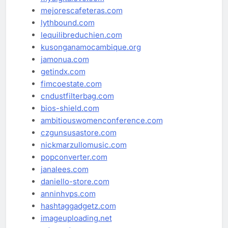
mejorescafeteras.com
lythbound.com
lequilibreduchien.com
kusonganamocambique.org
jamonua.com
getindx.com
fimcoestate.com
cndustfilterbag.com
bios-shield.com
ambitiouswomenconference.com
czgunsusastore.com
nickmarzullomusic.com
popconverter.com
janalees.com
daniello-store.com
anninhvps.com
hashtaggadgetz.com
imageuploading.net