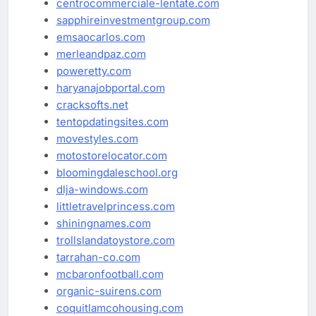
centrocommerciale-lentate.com
sapphireinvestmentgroup.com
emsaocarlos.com
merleandpaz.com
poweretty.com
haryanajobportal.com
cracksofts.net
tentopdatingsites.com
movestyles.com
motostorelocator.com
bloomingdaleschool.org
dlja-windows.com
littletravelprincess.com
shiningnames.com
trollslandatoystore.com
tarrahan-co.com
mcbaronfootball.com
organic-suirens.com
coquitlamcohousing.com