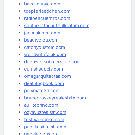
baco-music.com
toepferlaedchen.com
radioencuentros.com
southeastbeautifulkratom.com
janimakinen.com
beautyclou.com
catchycustom.com
worldwithfalak.com
deepwellsubmersible.com
cultishsupply.com
omegarquitectas.com
deathlogbook.com
polymate3d.com
brucecroskeyrealestate.com
aui-techno.com
ozyavuztesisat.com
festival-cipke.com
publikasiilmiah.com
nepaletvous.org