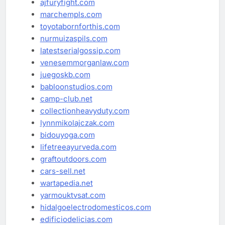
ajfuryfight.com
marchempls.com
toyotabornforthis.com
nurmuizaspils.com
latestserialgossip.com
venesemmorganlaw.com
juegoskb.com
babloonstudios.com
camp-club.net
collectionheavyduty.com
lynnmikolajczak.com
bidouyoga.com
lifetreeayurveda.com
graftoutdoors.com
cars-sell.net
wartapedia.net
yarmouktvsat.com
hidalgoelectrodomesticos.com
edificiodelicias.com