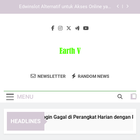
Skip
Proses Daftar Pokemon787 yang Cocok untuk
to
Pengguna Pemula
content
Kaya787 Link Alternatif untuk Akses Online yang
Lebih Nyaman dan Terarah
Solusi Lebah4D Login Gagal di Perangkat Harian
dengan Panduan yang Aman dan Praktis
Edwinslot Alternatif untuk Akses Online yang
Lebih Praktis dan Nyaman Digunakan
Proses Daftar Pokemon787 yang Cocok untuk
Pengguna Pemula
Earth V
Dukung Keberlanjutan Dengan Produk
Kaya787 Link Alternatif untuk Akses Online yang
NEWSLETTER
RANDOM NEWS
Lebih Nyaman dan Terarah
Ramah Lingkungan Dari Earth V.
MENU
lusi Lebah4D Login Gagal di Perangkat Harian dengan Pandu
HEADLINES
Months Ago