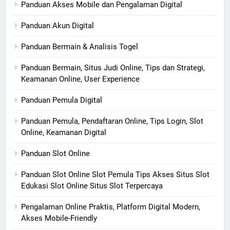
Panduan Akses Mobile dan Pengalaman Digital
Panduan Akun Digital
Panduan Bermain & Analisis Togel
Panduan Bermain, Situs Judi Online, Tips dan Strategi,
Keamanan Online, User Experience
Panduan Pemula Digital
Panduan Pemula, Pendaftaran Online, Tips Login, Slot
Online, Keamanan Digital
Panduan Slot Online
Panduan Slot Online Slot Pemula Tips Akses Situs Slot
Edukasi Slot Online Situs Slot Terpercaya
Pengalaman Online Praktis, Platform Digital Modern,
Akses Mobile-Friendly