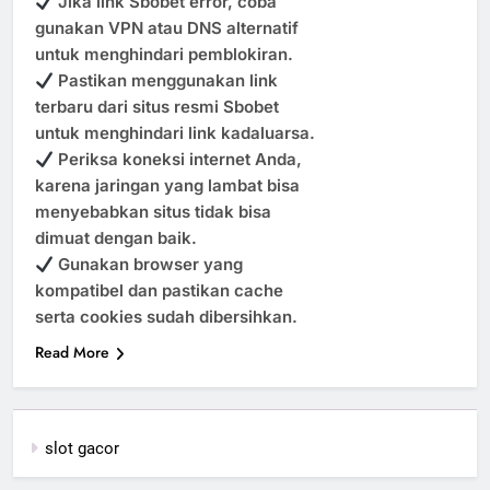
Jika link Sbobet error, coba
gunakan VPN atau DNS alternatif
untuk menghindari pemblokiran.
Pastikan menggunakan link
terbaru dari situs resmi Sbobet
untuk menghindari link kadaluarsa.
Periksa koneksi internet Anda,
karena jaringan yang lambat bisa
menyebabkan situs tidak bisa
dimuat dengan baik.
Gunakan browser yang
kompatibel dan pastikan cache
serta cookies sudah dibersihkan.
Read More
slot gacor