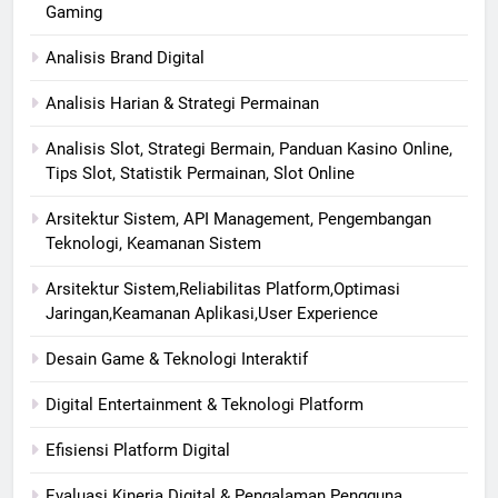
Gaming
Analisis Brand Digital
Analisis Harian & Strategi Permainan
Analisis Slot, Strategi Bermain, Panduan Kasino Online,
Tips Slot, Statistik Permainan, Slot Online
Arsitektur Sistem, API Management, Pengembangan
Teknologi, Keamanan Sistem
Arsitektur Sistem,Reliabilitas Platform,Optimasi
Jaringan,Keamanan Aplikasi,User Experience
Desain Game & Teknologi Interaktif
Digital Entertainment & Teknologi Platform
Efisiensi Platform Digital
Evaluasi Kinerja Digital & Pengalaman Pengguna