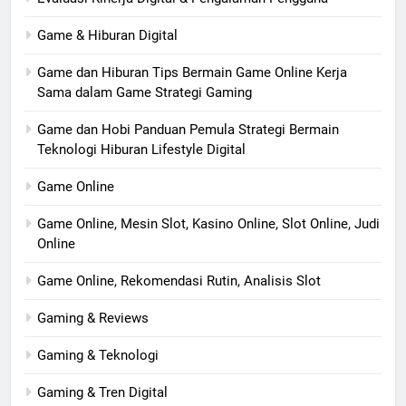
Game & Hiburan Digital
Game dan Hiburan Tips Bermain Game Online Kerja
Sama dalam Game Strategi Gaming
Game dan Hobi Panduan Pemula Strategi Bermain
Teknologi Hiburan Lifestyle Digital
Game Online
Game Online, Mesin Slot, Kasino Online, Slot Online, Judi
Online
Game Online, Rekomendasi Rutin, Analisis Slot
Gaming & Reviews
Gaming & Teknologi
Gaming & Tren Digital