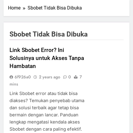
Home
Sbobet Tidak Bisa Dibuka
Sbobet Tidak Bisa Dibuka
Link Sbobet Error? Ini
Solusinya untuk Akses Tanpa
Hambatan
6f926a0
2 years ago
0
7
mins
Link Sbobet error atau tidak bisa
diakses? Temukan penyebab utama
dan solusi terbaik agar tetap bisa
bermain dengan lancar. Panduan
lengkap mengatasi kendala akses
Sbobet dengan cara paling efektif.