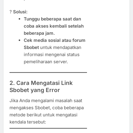
?
Solusi:
Tunggu beberapa saat dan
coba akses kembali setelah
beberapa jam.
Cek media sosial atau forum
Sbobet
untuk mendapatkan
informasi mengenai status
pemeliharaan server.
2. Cara Mengatasi Link
Sbobet yang Error
Jika Anda mengalami masalah saat
mengakses Sbobet, coba beberapa
metode berikut untuk mengatasi
kendala tersebut: