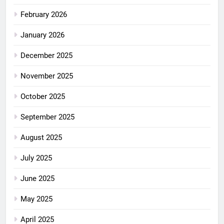
February 2026
January 2026
December 2025
November 2025
October 2025
September 2025
August 2025
July 2025
June 2025
May 2025
April 2025