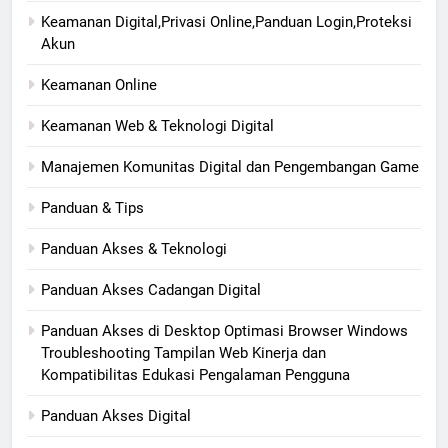
Keamanan Digital,Privasi Online,Panduan Login,Proteksi
Akun
Keamanan Online
Keamanan Web & Teknologi Digital
Manajemen Komunitas Digital dan Pengembangan Game
Panduan & Tips
Panduan Akses & Teknologi
Panduan Akses Cadangan Digital
Panduan Akses di Desktop Optimasi Browser Windows
Troubleshooting Tampilan Web Kinerja dan
Kompatibilitas Edukasi Pengalaman Pengguna
Panduan Akses Digital