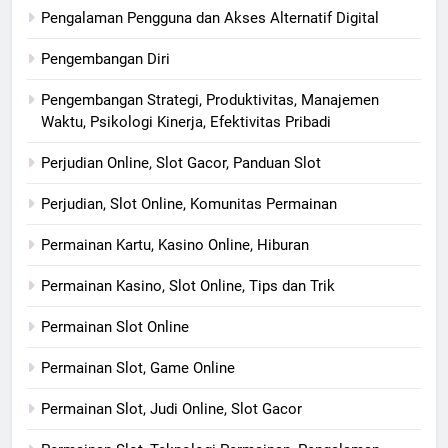
Pengalaman Pengguna dan Akses Alternatif Digital
Pengembangan Diri
Pengembangan Strategi, Produktivitas, Manajemen
Waktu, Psikologi Kinerja, Efektivitas Pribadi
Perjudian Online, Slot Gacor, Panduan Slot
Perjudian, Slot Online, Komunitas Permainan
Permainan Kartu, Kasino Online, Hiburan
Permainan Kasino, Slot Online, Tips dan Trik
Permainan Slot Online
Permainan Slot, Game Online
Permainan Slot, Judi Online, Slot Gacor