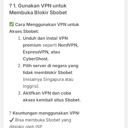
? 1. Gunakan VPN untuk
Membuka Blokir Sbobet
Cara Menggunakan VPN untuk
Akses Sbobet:
Unduh dan instal VPN
premium
seperti
NordVPN,
ExpressVPN, atau
CyberGhost.
Pilih server di negara yang
tidak memblokir Sbobet
(misalnya Singapura atau
Inggris).
Aktifkan VPN dan coba
akses kembali situs Sbobet.
?
Keuntungan menggunakan VPN:
Bisa membuka Sbobet yang
diblokir oleh ISP.