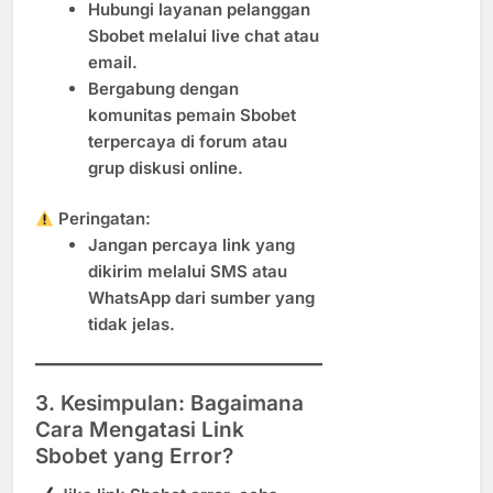
Hubungi layanan pelanggan
Sbobet melalui live chat atau
email.
Bergabung dengan
komunitas pemain Sbobet
terpercaya di forum atau
grup diskusi online.
Peringatan:
Jangan percaya link yang
dikirim melalui SMS atau
WhatsApp dari sumber yang
tidak jelas.
3. Kesimpulan: Bagaimana
Cara Mengatasi Link
Sbobet yang Error?