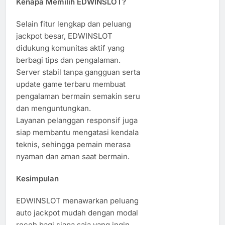
Kenapa Memilih EDWINSLOT?
Selain fitur lengkap dan peluang
jackpot besar, EDWINSLOT
didukung komunitas aktif yang
berbagi tips dan pengalaman.
Server stabil tanpa gangguan serta
update game terbaru membuat
pengalaman bermain semakin seru
dan menguntungkan.
Layanan pelanggan responsif juga
siap membantu mengatasi kendala
teknis, sehingga pemain merasa
nyaman dan aman saat bermain.
Kesimpulan
EDWINSLOT menawarkan peluang
auto jackpot mudah dengan modal
receh bagi siapa saja yang ingin