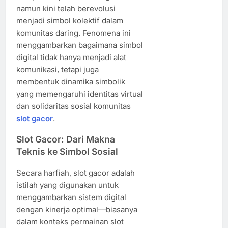
namun kini telah berevolusi
menjadi simbol kolektif dalam
komunitas daring. Fenomena ini
menggambarkan bagaimana simbol
digital tidak hanya menjadi alat
komunikasi, tetapi juga
membentuk dinamika simbolik
yang memengaruhi identitas virtual
dan solidaritas sosial komunitas
slot gacor
.
Slot Gacor: Dari Makna
Teknis ke Simbol Sosial
Secara harfiah, slot gacor adalah
istilah yang digunakan untuk
menggambarkan sistem digital
dengan kinerja optimal—biasanya
dalam konteks permainan slot