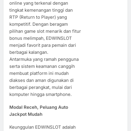
online yang terkenal dengan
tingkat kemenangan tinggi dan
RTP (Return to Player) yang
kompetitif. Dengan beragam
pilihan game slot menarik dan fitur
bonus melimpah, EDWINSLOT
menjadi favorit para pemain dari
berbagai kalangan.
Antarmuka yang ramah pengguna
serta sistem keamanan canggih
membuat platform ini mudah
diakses dan aman digunakan di
berbagai perangkat, mulai dari
komputer hingga smartphone.
Modal Receh, Peluang Auto
Jackpot Mudah
Keunggulan EDWINSLOT adalah