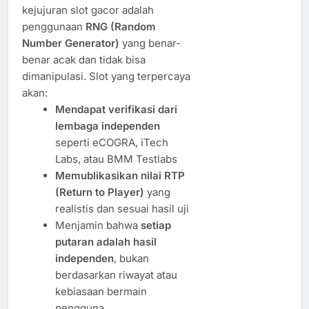
kejujuran slot gacor adalah
penggunaan
RNG (Random
Number Generator)
yang benar-
benar acak dan tidak bisa
dimanipulasi. Slot yang terpercaya
akan:
Mendapat verifikasi dari
lembaga independen
seperti eCOGRA, iTech
Labs, atau BMM Testlabs
Memublikasikan nilai RTP
(Return to Player)
yang
realistis dan sesuai hasil uji
Menjamin bahwa
setiap
putaran adalah hasil
independen
, bukan
berdasarkan riwayat atau
kebiasaan bermain
pengguna