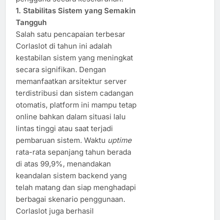
1. Stabilitas Sistem yang Semakin
Tangguh
Salah satu pencapaian terbesar
Corlaslot di tahun ini adalah
kestabilan sistem yang meningkat
secara signifikan. Dengan
memanfaatkan arsitektur server
terdistribusi dan sistem cadangan
otomatis, platform ini mampu tetap
online bahkan dalam situasi lalu
lintas tinggi atau saat terjadi
pembaruan sistem. Waktu
uptime
rata-rata sepanjang tahun berada
di atas 99,9%, menandakan
keandalan sistem backend yang
telah matang dan siap menghadapi
berbagai skenario penggunaan.
Corlaslot juga berhasil