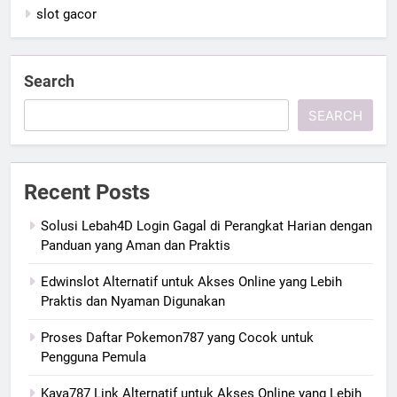
slot gacor
Search
SEARCH
Recent Posts
Solusi Lebah4D Login Gagal di Perangkat Harian dengan
Panduan yang Aman dan Praktis
Edwinslot Alternatif untuk Akses Online yang Lebih
Praktis dan Nyaman Digunakan
Proses Daftar Pokemon787 yang Cocok untuk
Pengguna Pemula
Kaya787 Link Alternatif untuk Akses Online yang Lebih