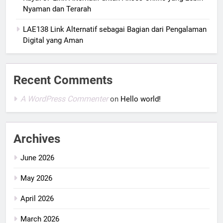
Nyaman dan Terarah
LAE138 Link Alternatif sebagai Bagian dari Pengalaman
Digital yang Aman
Recent Comments
A WordPress Commenter
on
Hello world!
Archives
June 2026
May 2026
April 2026
March 2026