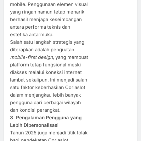
mobile. Penggunaan elemen visual
yang ringan namun tetap menarik
berhasil menjaga keseimbangan
antara performa teknis dan
estetika antarmuka.
Salah satu langkah strategis yang
diterapkan adalah penguatan
mobile-first design
, yang membuat
platform tetap fungsional meski
diakses melalui koneksi internet
lambat sekalipun. Ini menjadi salah
satu faktor keberhasilan Corlaslot
dalam menjangkau lebih banyak
pengguna dari berbagai wilayah
dan kondisi perangkat.
3. Pengalaman Pengguna yang
Lebih Dipersonalisasi
Tahun 2025 juga menjadi titik tolak
bagi pendekatan Corlaslot