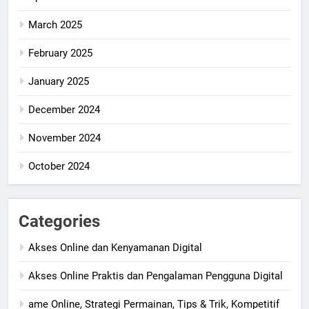
March 2025
February 2025
January 2025
December 2024
November 2024
October 2024
Categories
Akses Online dan Kenyamanan Digital
Akses Online Praktis dan Pengalaman Pengguna Digital
ame Online, Strategi Permainan, Tips & Trik, Kompetitif