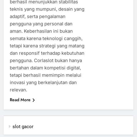
berhasil menunjukkan stabilitas
teknis yang mumpuni, desain yang
adaptif, serta pengalaman
pengguna yang personal dan
aman. Keberhasilan ini bukan
semata karena teknologi canggih,
tetapi karena strategi yang matang
dan responsif terhadap kebutuhan
pengguna. Corlaslot bukan hanya
bertahan dalam kompetisi digital,
tetapi berhasil memimpin melalui
inovasi yang berkelanjutan dan
relevan.
Read More
slot gacor