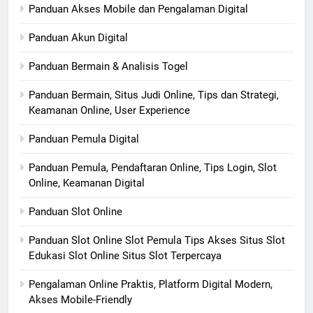
Panduan Akses Mobile dan Pengalaman Digital
Panduan Akun Digital
Panduan Bermain & Analisis Togel
Panduan Bermain, Situs Judi Online, Tips dan Strategi,
Keamanan Online, User Experience
Panduan Pemula Digital
Panduan Pemula, Pendaftaran Online, Tips Login, Slot
Online, Keamanan Digital
Panduan Slot Online
Panduan Slot Online Slot Pemula Tips Akses Situs Slot
Edukasi Slot Online Situs Slot Terpercaya
Pengalaman Online Praktis, Platform Digital Modern,
Akses Mobile-Friendly