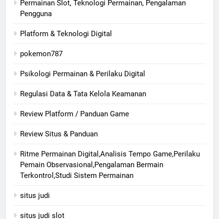
Permainan Slot, Teknologi Permainan, Pengalaman
Pengguna
Platform & Teknologi Digital
pokemon787
Psikologi Permainan & Perilaku Digital
Regulasi Data & Tata Kelola Keamanan
Review Platform / Panduan Game
Review Situs & Panduan
Ritme Permainan Digital,Analisis Tempo Game,Perilaku
Pemain Observasional,Pengalaman Bermain
Terkontrol,Studi Sistem Permainan
situs judi
situs judi slot