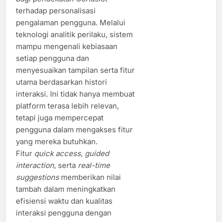
terhadap personalisasi
pengalaman pengguna. Melalui
teknologi analitik perilaku, sistem
mampu mengenali kebiasaan
setiap pengguna dan
menyesuaikan tampilan serta fitur
utama berdasarkan histori
interaksi. Ini tidak hanya membuat
platform terasa lebih relevan,
tetapi juga mempercepat
pengguna dalam mengakses fitur
yang mereka butuhkan.
Fitur
quick access
,
guided
interaction
, serta
real-time
suggestions
memberikan nilai
tambah dalam meningkatkan
efisiensi waktu dan kualitas
interaksi pengguna dengan