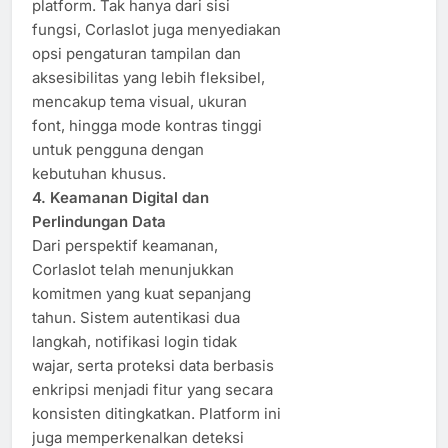
platform. Tak hanya dari sisi
fungsi, Corlaslot juga menyediakan
opsi pengaturan tampilan dan
aksesibilitas yang lebih fleksibel,
mencakup tema visual, ukuran
font, hingga mode kontras tinggi
untuk pengguna dengan
kebutuhan khusus.
4. Keamanan Digital dan
Perlindungan Data
Dari perspektif keamanan,
Corlaslot telah menunjukkan
komitmen yang kuat sepanjang
tahun. Sistem autentikasi dua
langkah, notifikasi login tidak
wajar, serta proteksi data berbasis
enkripsi menjadi fitur yang secara
konsisten ditingkatkan. Platform ini
juga memperkenalkan deteksi