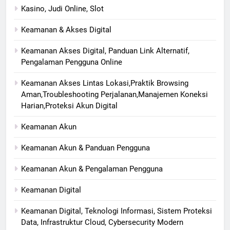
Kasino, Judi Online, Slot
Keamanan & Akses Digital
Keamanan Akses Digital, Panduan Link Alternatif,
Pengalaman Pengguna Online
Keamanan Akses Lintas Lokasi,Praktik Browsing
Aman,Troubleshooting Perjalanan,Manajemen Koneksi
Harian,Proteksi Akun Digital
Keamanan Akun
Keamanan Akun & Panduan Pengguna
Keamanan Akun & Pengalaman Pengguna
Keamanan Digital
Keamanan Digital, Teknologi Informasi, Sistem Proteksi
Data, Infrastruktur Cloud, Cybersecurity Modern