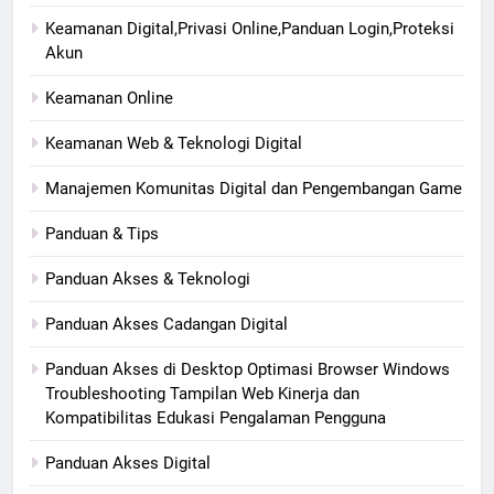
Keamanan Digital,Privasi Online,Panduan Login,Proteksi
Akun
Keamanan Online
Keamanan Web & Teknologi Digital
Manajemen Komunitas Digital dan Pengembangan Game
Panduan & Tips
Panduan Akses & Teknologi
Panduan Akses Cadangan Digital
Panduan Akses di Desktop Optimasi Browser Windows
Troubleshooting Tampilan Web Kinerja dan
Kompatibilitas Edukasi Pengalaman Pengguna
Panduan Akses Digital