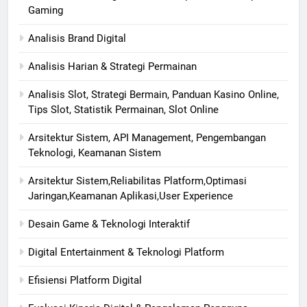
Gaming
Analisis Brand Digital
Analisis Harian & Strategi Permainan
Analisis Slot, Strategi Bermain, Panduan Kasino Online,
Tips Slot, Statistik Permainan, Slot Online
Arsitektur Sistem, API Management, Pengembangan
Teknologi, Keamanan Sistem
Arsitektur Sistem,Reliabilitas Platform,Optimasi
Jaringan,Keamanan Aplikasi,User Experience
Desain Game & Teknologi Interaktif
Digital Entertainment & Teknologi Platform
Efisiensi Platform Digital