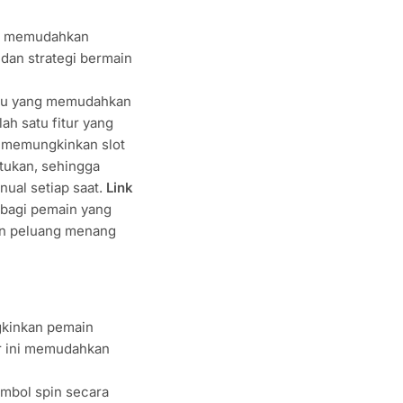
ang memudahkan
 dan strategi bermain
baru yang memudahkan
h satu fitur yang
ni memungkinkan slot
ntukan, sehingga
ual setiap saat.
Link
t bagi pemain yang
an peluang menang
gkinkan pemain
ur ini memudahkan
mbol spin secara