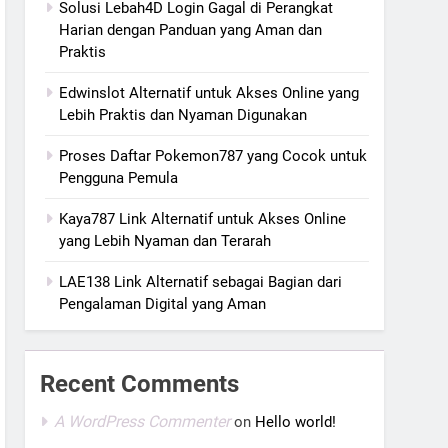
Solusi Lebah4D Login Gagal di Perangkat
Harian dengan Panduan yang Aman dan
Praktis
Edwinslot Alternatif untuk Akses Online yang
Lebih Praktis dan Nyaman Digunakan
Proses Daftar Pokemon787 yang Cocok untuk
Pengguna Pemula
Kaya787 Link Alternatif untuk Akses Online
yang Lebih Nyaman dan Terarah
LAE138 Link Alternatif sebagai Bagian dari
Pengalaman Digital yang Aman
Recent Comments
A WordPress Commenter
on
Hello world!