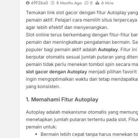
6f926a0
8 Months Ago
0
6 Mins
Temukan link slot gacor dengan fitur Autoplay y
pemain aktif. Pelajari cara memilih situs terpercaya
agar lebih efektif dan menyenangkan.
Slot online terus berkembang dengan fitur-fitur 
pemain dan meningkatkan pengalaman bermain. Sala
populer bagi pemain aktif adalah
Autoplay
. Fitur i
berputar otomatis sesuai jumlah putaran yang dite
pemain tidak perlu menekan tombol spin secara man
slot gacor dengan Autoplay
menjadi pilihan favori
ingin mengoptimalkan waktu dan tetap mendapatk
yang konsisten.
1. Memahami Fitur Autoplay
Autoplay adalah mekanisme otomatis yang memun
menetapkan jumlah putaran tertentu pada slot. Fit
pemain untuk:
Bermain lebih cepat tanpa harus menekan to