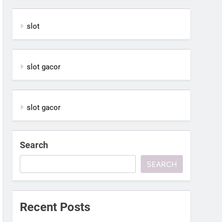
slot
slot gacor
slot gacor
Search
SEARCH
Recent Posts