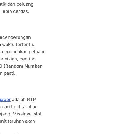
tik dan peluang
lebih cerdas.
 kecenderungan
 waktu tertentu.
ena menandakan peluang
demikian, penting
G (Random Number
 pasti.
gacor
adalah
RTP
 dari total taruhan
ang. Misalnya, slot
unit taruhan akan