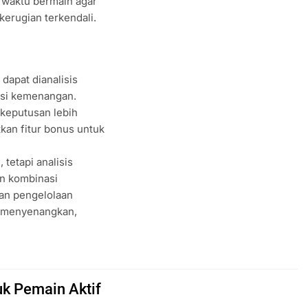
 waktu bermain agar
erugian terkendali.
 dapat dianalisis
ibusi kemenangan.
eputusan lebih
kan fitur bonus untuk
tetapi analisis
an kombinasi
dan pengelolaan
ih menyenangkan,
uk Pemain Aktif