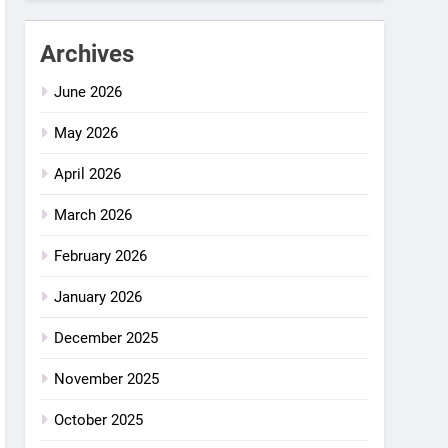
Archives
June 2026
May 2026
April 2026
March 2026
February 2026
January 2026
December 2025
November 2025
October 2025