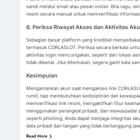
sandi melalui email atau pesan instan. Bila ragu, la
resmi secara manual untuk memverifikasi informasi
6.
Periksa Riwayat Akses dan Aktivitas Ak
Sebagian besar platform yang kredibel menyediakan 
termasuk CORLASLOT. Periksa secara berkala untu
aktivitas login mencurigakan, seperti dari lokasi as
tidak dikenal. Jika ditemukan, segera ganti kata san
Kesimpulan
Mengamankan akun saat mengakses link CORLASLO
rumit, tapi membutuhkan kedisiplinan dan kewasp
memverifikasi link resmi, mengaktifkan fitur keam
menggunakan perangkat pribadi, dan mewaspadai a
seperti phishing, Anda dapat menjaga integritas a
data pribadi dari tangan yang tidak bertanggung ja
Read More