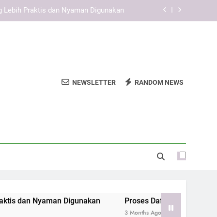
ng Lebih Praktis dan Nyaman Digunakan
7 yang Cocok untuk Pengguna Pemula
 Online yang Lebih Nyaman dan Terarah
dengan Panduan yang Aman dan Praktis
NEWSLETTER
RANDOM NEWS
ng Lebih Praktis dan Nyaman Digunakan
7 yang Cocok untuk Pengguna Pemula
 Online yang Lebih Nyaman dan Terarah
Nyaman Digunakan
Proses Daftar Pokemon787 yang Coco
3 Months Ago