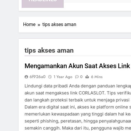
Home
tips akses aman
tips akses aman
Mengamankan Akun Saat Akses Lin
6f926a0
1 Year Ago
0
6 Mins
Lindungi data pribadi Anda dengan panduan leng
akun saat mengakses link CORLASLOT. Tips verifik
dan langkah proteksi terbaik untuk menjaga privasi 
Dalam era digital saat ini, akses ke platform onli
memerlukan kewaspadaan yang tinggi dalam hal 
seperti phishing, peretasan, hingga penyalahgunaan
semakin canggih. Maka dari itu, pengguna wajib 