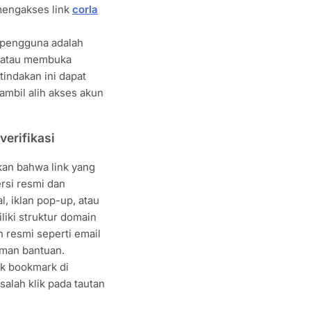
mengakses link
corla
 pengguna adalah
si atau membuka
tindakan ini dapat
mbil alih akses akun
verifikasi
kan bahwa link yang
si resmi dan
l, iklan pop-up, atau
liki struktur domain
 resmi seperti email
laman bantuan.
uk bookmark di
salah klik pada tautan