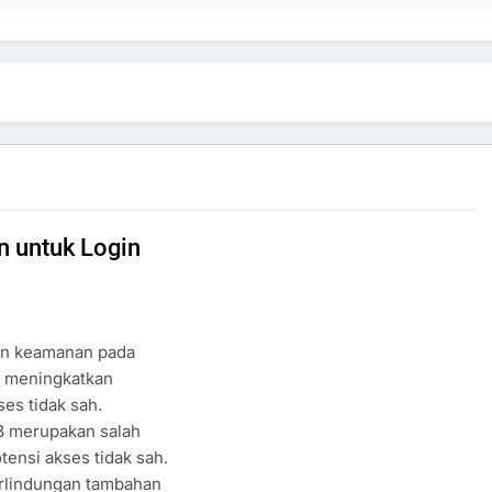
 untuk Login
aan keamanan pada
a meningkatkan
es tidak sah.
8 merupakan salah
tensi akses tidak sah.
erlindungan tambahan