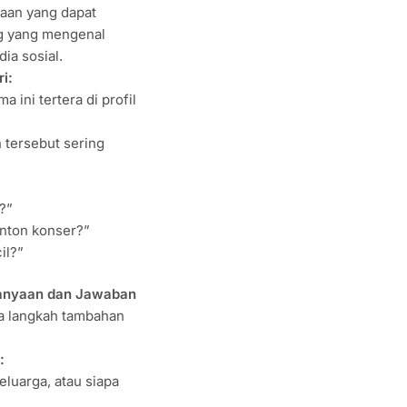
aan yang dapat
g yang mengenal
ia sosial.
i:
 ini tertera di profil
 tersebut sering
?”
nton konser?”
il?”
tanyaan dan Jawaban
pa langkah tambahan
:
luarga, atau siapa