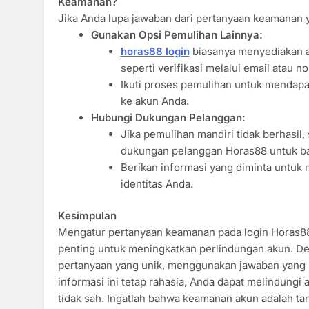
Keamanan?
Jika Anda lupa jawaban dari pertanyaan keamanan y
Gunakan Opsi Pemulihan Lainnya:
horas88 login
biasanya menyediakan al
seperti verifikasi melalui email atau n
Ikuti proses pemulihan untuk mendapa
ke akun Anda.
Hubungi Dukungan Pelanggan:
Jika pemulihan mandiri tidak berhasil
dukungan pelanggan Horas88 untuk b
Berikan informasi yang diminta untuk 
identitas Anda.
Kesimpulan
Mengatur pertanyaan keamanan pada login Horas88
penting untuk meningkatkan perlindungan akun. D
pertanyaan yang unik, menggunakan jawaban yang 
informasi ini tetap rahasia, Anda dapat melindungi 
tidak sah. Ingatlah bahwa keamanan akun adalah t