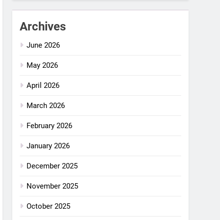
Archives
June 2026
May 2026
April 2026
March 2026
February 2026
January 2026
December 2025
November 2025
October 2025