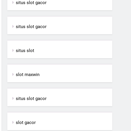
situs slot gacor
situs slot gacor
situs slot
slot maxwin
situs slot gacor
slot gacor