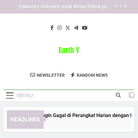
Skip
Proses Daftar Pokemon787 yang Cocok untuk
to
Pengguna Pemula
content
Kaya787 Link Alternatif untuk Akses Online yang
Lebih Nyaman dan Terarah
Solusi Lebah4D Login Gagal di Perangkat Harian
dengan Panduan yang Aman dan Praktis
Edwinslot Alternatif untuk Akses Online yang
Lebih Praktis dan Nyaman Digunakan
Proses Daftar Pokemon787 yang Cocok untuk
Pengguna Pemula
Earth V
Dukung Keberlanjutan Dengan Produk
Kaya787 Link Alternatif untuk Akses Online yang
NEWSLETTER
RANDOM NEWS
Lebih Nyaman dan Terarah
Ramah Lingkungan Dari Earth V.
MENU
lusi Lebah4D Login Gagal di Perangkat Harian dengan Pandu
HEADLINES
Months Ago