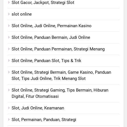
Slot Gacor, Jackpot, Strategi Slot
slot online
Slot Online, Judi Online, Permainan Kasino
Slot Online, Panduan Bermain, Judi Online
Slot Online, Panduan Permainan, Strategi Menang
Slot Online, Panduan Slot, Tips & Trik
Slot Online, Strategi Bermain, Game Kasino, Panduan
Slot, Tips Judi Online, Trik Menang Slot
Slot Online, Strategi Gaming, Tips Bermain, Hiburan
Digital, Fitur Otomatisasi
Slot, Judi Online, Keamanan
Slot, Permainan, Panduan, Strategi