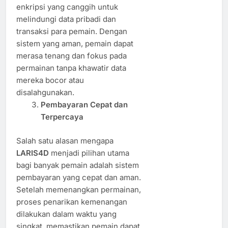
enkripsi yang canggih untuk
melindungi data pribadi dan
transaksi para pemain. Dengan
sistem yang aman, pemain dapat
merasa tenang dan fokus pada
permainan tanpa khawatir data
mereka bocor atau
disalahgunakan.
Pembayaran Cepat dan
Terpercaya
Salah satu alasan mengapa
LARIS4D
menjadi pilihan utama
bagi banyak pemain adalah sistem
pembayaran yang cepat dan aman.
Setelah memenangkan permainan,
proses penarikan kemenangan
dilakukan dalam waktu yang
singkat, memastikan pemain dapat