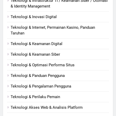
Teknologi & Infrastruktur TI / Keamanan Siber / Otomasi
& Identity Management
Teknologi & Inovasi Digital
Teknologi & Internet, Permainan Kasino, Panduan
Taruhan
Teknologi & Keamanan Digital
Teknologi & Keamanan Siber
Teknologi & Optimasi Performa Situs
Teknologi & Panduan Pengguna
Teknologi & Pengalaman Pengguna
Teknologi & Perilaku Pemain
Teknologi Akses Web & Analisis Platform