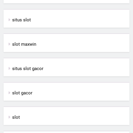
situs slot
slot maxwin
situs slot gacor
slot gacor
slot