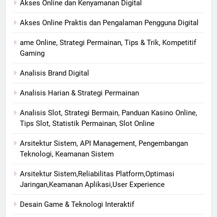
Akses Online dan Kenyamanan Digital
Akses Online Praktis dan Pengalaman Pengguna Digital
ame Online, Strategi Permainan, Tips & Trik, Kompetitif
Gaming
Analisis Brand Digital
Analisis Harian & Strategi Permainan
Analisis Slot, Strategi Bermain, Panduan Kasino Online,
Tips Slot, Statistik Permainan, Slot Online
Arsitektur Sistem, API Management, Pengembangan
Teknologi, Keamanan Sistem
Arsitektur Sistem,Reliabilitas Platform,Optimasi
Jaringan,Keamanan Aplikasi,User Experience
Desain Game & Teknologi Interaktif