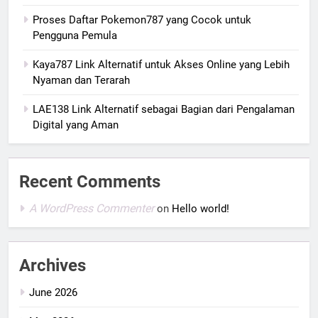
Proses Daftar Pokemon787 yang Cocok untuk
Pengguna Pemula
Kaya787 Link Alternatif untuk Akses Online yang Lebih
Nyaman dan Terarah
LAE138 Link Alternatif sebagai Bagian dari Pengalaman
Digital yang Aman
Recent Comments
A WordPress Commenter
on
Hello world!
Archives
June 2026