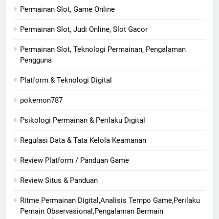
Permainan Slot, Game Online
Permainan Slot, Judi Online, Slot Gacor
Permainan Slot, Teknologi Permainan, Pengalaman
Pengguna
Platform & Teknologi Digital
pokemon787
Psikologi Permainan & Perilaku Digital
Regulasi Data & Tata Kelola Keamanan
Review Platform / Panduan Game
Review Situs & Panduan
Ritme Permainan Digital,Analisis Tempo Game,Perilaku
Pemain Observasional,Pengalaman Bermain