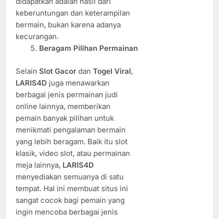
didapatkan adalah hasil dari
keberuntungan dan keterampilan
bermain, bukan karena adanya
kecurangan.
Beragam Pilihan Permainan
Selain
Slot Gacor
dan
Togel Viral
,
LARIS4D
juga menawarkan
berbagai jenis permainan judi
online lainnya, memberikan
pemain banyak pilihan untuk
menikmati pengalaman bermain
yang lebih beragam. Baik itu slot
klasik, video slot, atau permainan
meja lainnya,
LARIS4D
menyediakan semuanya di satu
tempat. Hal ini membuat situs ini
sangat cocok bagi pemain yang
ingin mencoba berbagai jenis