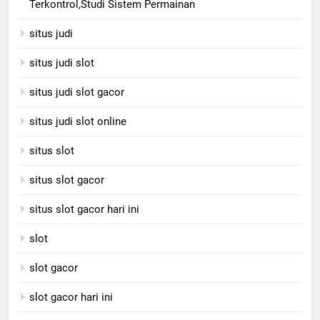
Terkontrol,Studi Sistem Permainan
situs judi
situs judi slot
situs judi slot gacor
situs judi slot online
situs slot
situs slot gacor
situs slot gacor hari ini
slot
slot gacor
slot gacor hari ini