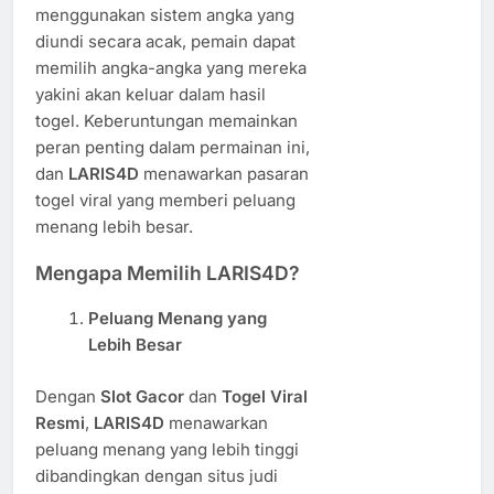
menggunakan sistem angka yang
diundi secara acak, pemain dapat
memilih angka-angka yang mereka
yakini akan keluar dalam hasil
togel. Keberuntungan memainkan
peran penting dalam permainan ini,
dan
LARIS4D
menawarkan pasaran
togel viral yang memberi peluang
menang lebih besar.
Mengapa Memilih LARIS4D?
Peluang Menang yang
Lebih Besar
Dengan
Slot Gacor
dan
Togel Viral
Resmi
,
LARIS4D
menawarkan
peluang menang yang lebih tinggi
dibandingkan dengan situs judi