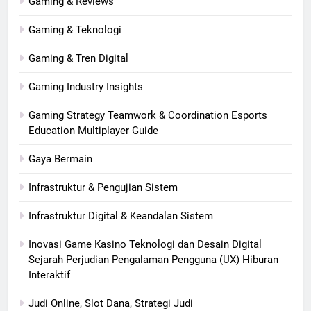
Gaming & Reviews
Gaming & Teknologi
Gaming & Tren Digital
Gaming Industry Insights
Gaming Strategy Teamwork & Coordination Esports
Education Multiplayer Guide
Gaya Bermain
Infrastruktur & Pengujian Sistem
Infrastruktur Digital & Keandalan Sistem
Inovasi Game Kasino Teknologi dan Desain Digital
Sejarah Perjudian Pengalaman Pengguna (UX) Hiburan
Interaktif
Judi Online, Slot Dana, Strategi Judi