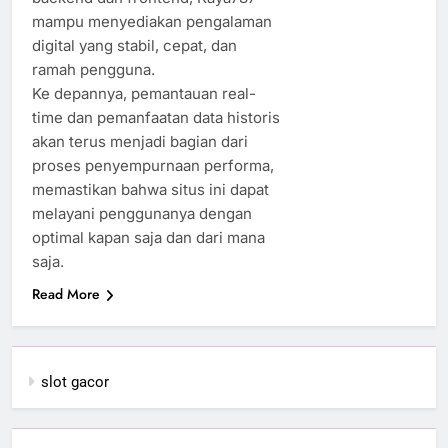
mampu menyediakan pengalaman
digital yang stabil, cepat, dan
ramah pengguna.
Ke depannya, pemantauan real-
time dan pemanfaatan data historis
akan terus menjadi bagian dari
proses penyempurnaan performa,
memastikan bahwa situs ini dapat
melayani penggunanya dengan
optimal kapan saja dan dari mana
saja.
Read More
slot gacor