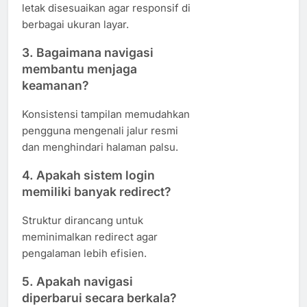
letak disesuaikan agar responsif di
berbagai ukuran layar.
3. Bagaimana navigasi
membantu menjaga
keamanan?
Konsistensi tampilan memudahkan
pengguna mengenali jalur resmi
dan menghindari halaman palsu.
4. Apakah sistem login
memiliki banyak redirect?
Struktur dirancang untuk
meminimalkan redirect agar
pengalaman lebih efisien.
5. Apakah navigasi
diperbarui secara berkala?