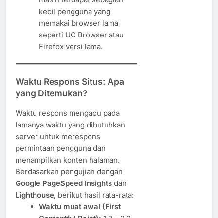
kecil pengguna yang
memakai browser lama
seperti UC Browser atau
Firefox versi lama.
Waktu Respons Situs: Apa
yang Ditemukan?
Waktu respons mengacu pada
lamanya waktu yang dibutuhkan
server untuk merespons
permintaan pengguna dan
menampilkan konten halaman.
Berdasarkan pengujian dengan
Google PageSpeed Insights
dan
Lighthouse
, berikut hasil rata-rata:
Waktu muat awal (First