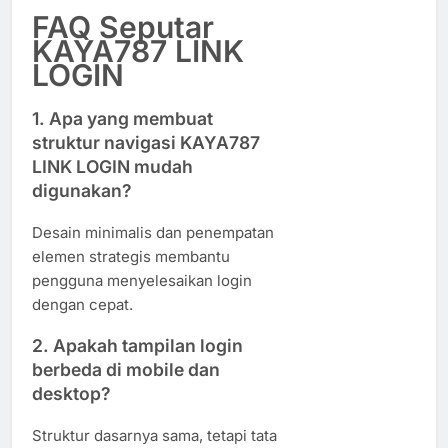
FAQ Seputar
KAYA787 LINK
LOGIN
1. Apa yang membuat
struktur navigasi KAYA787
LINK LOGIN mudah
digunakan?
Desain minimalis dan penempatan
elemen strategis membantu
pengguna menyelesaikan login
dengan cepat.
2. Apakah tampilan login
berbeda di mobile dan
desktop?
Struktur dasarnya sama, tetapi tata