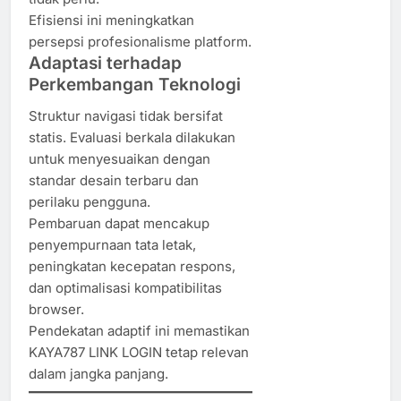
Efisiensi ini meningkatkan
persepsi profesionalisme platform.
Adaptasi terhadap
Perkembangan Teknologi
Struktur navigasi tidak bersifat
statis. Evaluasi berkala dilakukan
untuk menyesuaikan dengan
standar desain terbaru dan
perilaku pengguna.
Pembaruan dapat mencakup
penyempurnaan tata letak,
peningkatan kecepatan respons,
dan optimalisasi kompatibilitas
browser.
Pendekatan adaptif ini memastikan
KAYA787 LINK LOGIN tetap relevan
dalam jangka panjang.