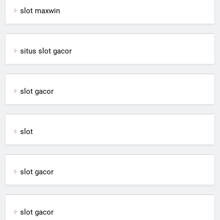
slot maxwin
situs slot gacor
slot gacor
slot
slot gacor
slot gacor