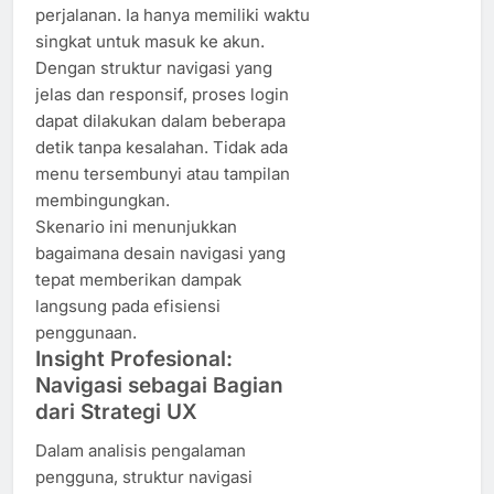
perjalanan. Ia hanya memiliki waktu
singkat untuk masuk ke akun.
Dengan struktur navigasi yang
jelas dan responsif, proses login
dapat dilakukan dalam beberapa
detik tanpa kesalahan. Tidak ada
menu tersembunyi atau tampilan
membingungkan.
Skenario ini menunjukkan
bagaimana desain navigasi yang
tepat memberikan dampak
langsung pada efisiensi
penggunaan.
Insight Profesional:
Navigasi sebagai Bagian
dari Strategi UX
Dalam analisis pengalaman
pengguna, struktur navigasi