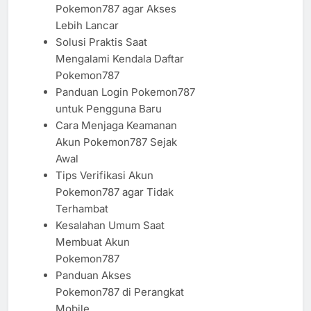
Pokemon787 agar Akses
Lebih Lancar
Solusi Praktis Saat
Mengalami Kendala Daftar
Pokemon787
Panduan Login Pokemon787
untuk Pengguna Baru
Cara Menjaga Keamanan
Akun Pokemon787 Sejak
Awal
Tips Verifikasi Akun
Pokemon787 agar Tidak
Terhambat
Kesalahan Umum Saat
Membuat Akun
Pokemon787
Panduan Akses
Pokemon787 di Perangkat
Mobile