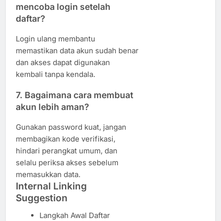
mencoba login setelah
daftar?
Login ulang membantu
memastikan data akun sudah benar
dan akses dapat digunakan
kembali tanpa kendala.
7. Bagaimana cara membuat
akun lebih aman?
Gunakan password kuat, jangan
membagikan kode verifikasi,
hindari perangkat umum, dan
selalu periksa akses sebelum
memasukkan data.
Internal Linking
Suggestion
Langkah Awal Daftar