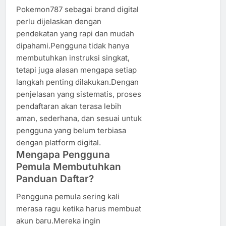
Pokemon787 sebagai brand digital
perlu dijelaskan dengan
pendekatan yang rapi dan mudah
dipahami.Pengguna tidak hanya
membutuhkan instruksi singkat,
tetapi juga alasan mengapa setiap
langkah penting dilakukan.Dengan
penjelasan yang sistematis, proses
pendaftaran akan terasa lebih
aman, sederhana, dan sesuai untuk
pengguna yang belum terbiasa
dengan platform digital.
Mengapa Pengguna
Pemula Membutuhkan
Panduan Daftar?
Pengguna pemula sering kali
merasa ragu ketika harus membuat
akun baru.Mereka ingin