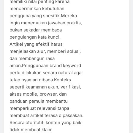
memiliki nilai penting karena
mencerminkan kebutuhan
pengguna yang spesifik.Mereka
ingin menemukan jawaban praktis,
bukan sekadar membaca
pengulangan kata kunci.
Artikel yang efektif harus
menjelaskan alur, memberi solusi,
dan membangun rasa
aman.Penggunaan brand keyword
perlu dilakukan secara natural agar
tetap nyaman dibaca.Konteks
seperti keamanan akun, verifikasi,
akses mobile, browser, dan
panduan pemula membantu
memperkuat relevansi tanpa
membuat artikel terasa dipaksakan.
Secara otoritatif, konten yang baik
tidak membuat klaim