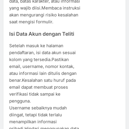
data, batas karakter, atau informasi
yang wajib diisi.Membaca instruksi
akan mengurangi risiko kesalahan
saat mengisi formulir.
Isi Data Akun dengan Teliti
Setelah masuk ke halaman
pendaftaran, isi data akun sesuai
kolom yang tersedia.Pastikan
email, username, nomor kontak,
atau informasi lain ditulis dengan
benar.Kesalahan satu huruf pada
email dapat membuat proses
verifikasi tidak sampai ke
pengguna.
Username sebaiknya mudah
diingat, tetapi tidak terlalu
menampilkan informasi
pribadi.Hindari menggunakan data