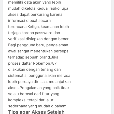
memiliki data akun yang lebih
mudah dikelola.Kedua, risiko lupa
akses dapat berkurang karena
informasi dibuat secara
terencana.Ketiga, keamanan lebih
terjaga karena password dan
verifikasi disiapkan dengan benar.
Bagi pengguna baru, pengalaman
awal sangat menentukan persepsi
terhadap sebuah brand.Jika
proses daftar Pokemon787
dilakukan dengan tenang dan
sistematis, pengguna akan merasa
lebih percaya diri saat melanjutkan
akses.Pengalaman yang baik tidak
selalu berasal dari fitur yang
kompleks, tetapi dari alur
sederhana yang mudah dipahami.
Tips agar Akses Setelah