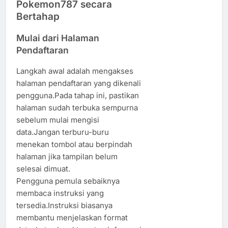
Pokemon787 secara
Bertahap
Mulai dari Halaman
Pendaftaran
Langkah awal adalah mengakses
halaman pendaftaran yang dikenali
pengguna.Pada tahap ini, pastikan
halaman sudah terbuka sempurna
sebelum mulai mengisi
data.Jangan terburu-buru
menekan tombol atau berpindah
halaman jika tampilan belum
selesai dimuat.
Pengguna pemula sebaiknya
membaca instruksi yang
tersedia.Instruksi biasanya
membantu menjelaskan format