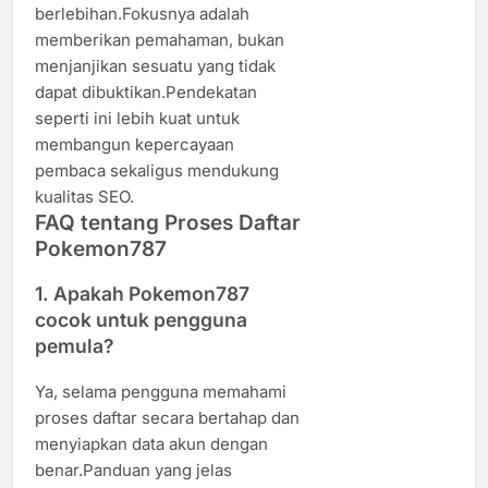
berlebihan.Fokusnya adalah
memberikan pemahaman, bukan
menjanjikan sesuatu yang tidak
dapat dibuktikan.Pendekatan
seperti ini lebih kuat untuk
membangun kepercayaan
pembaca sekaligus mendukung
kualitas SEO.
FAQ tentang Proses Daftar
Pokemon787
1. Apakah Pokemon787
cocok untuk pengguna
pemula?
Ya, selama pengguna memahami
proses daftar secara bertahap dan
menyiapkan data akun dengan
benar.Panduan yang jelas