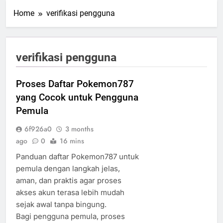
Home
verifikasi pengguna
verifikasi pengguna
Proses Daftar Pokemon787
yang Cocok untuk Pengguna
Pemula
6f926a0
3 months
ago
0
16 mins
Panduan daftar Pokemon787 untuk
pemula dengan langkah jelas,
aman, dan praktis agar proses
akses akun terasa lebih mudah
sejak awal tanpa bingung.
Bagi pengguna pemula, proses