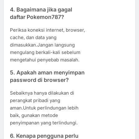
4. Bagaimana jika gagal
daftar Pokemon787?
Periksa koneksi internet, browser,
cache, dan data yang
dimasukkan.Jangan langsung
mengulang berkali-kali sebelum
mengetahui penyebab masalah.
5. Apakah aman menyimpan
password di browser?
Sebaiknya hanya dilakukan di
perangkat pribadi yang
aman.Untuk perlindungan lebih
baik, gunakan metode
penyimpanan yang terlindungi.
6. Kenapa pengguna perlu