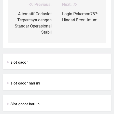
Previous:
Next:
Post
navigation
Alternatif Corlaslot
Login Pokemon787:
Terpercaya dengan
Hindari Error Umum
Standar Operasional
Stabil
slot gacor
slot gacor hari ini
Slot gacor hari ini