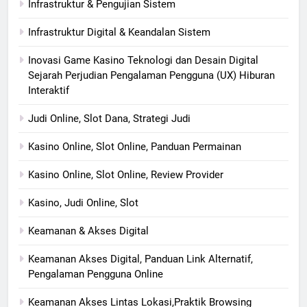
Infrastruktur & Pengujian Sistem
Infrastruktur Digital & Keandalan Sistem
Inovasi Game Kasino Teknologi dan Desain Digital
Sejarah Perjudian Pengalaman Pengguna (UX) Hiburan
Interaktif
Judi Online, Slot Dana, Strategi Judi
Kasino Online, Slot Online, Panduan Permainan
Kasino Online, Slot Online, Review Provider
Kasino, Judi Online, Slot
Keamanan & Akses Digital
Keamanan Akses Digital, Panduan Link Alternatif,
Pengalaman Pengguna Online
Keamanan Akses Lintas Lokasi,Praktik Browsing