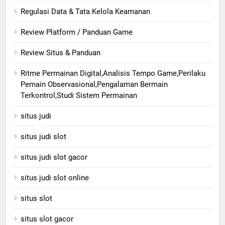
Regulasi Data & Tata Kelola Keamanan
Review Platform / Panduan Game
Review Situs & Panduan
Ritme Permainan Digital,Analisis Tempo Game,Perilaku
Pemain Observasional,Pengalaman Bermain
Terkontrol,Studi Sistem Permainan
situs judi
situs judi slot
situs judi slot gacor
situs judi slot online
situs slot
situs slot gacor