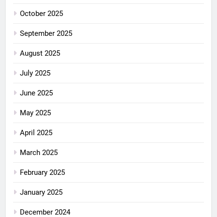
October 2025
September 2025
August 2025
July 2025
June 2025
May 2025
April 2025
March 2025
February 2025
January 2025
December 2024