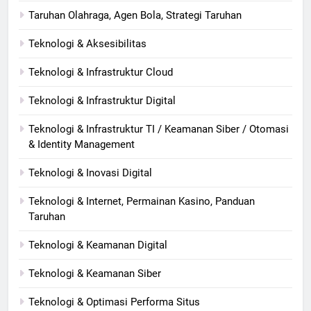
Taruhan Olahraga, Agen Bola, Strategi Taruhan
Teknologi & Aksesibilitas
Teknologi & Infrastruktur Cloud
Teknologi & Infrastruktur Digital
Teknologi & Infrastruktur TI / Keamanan Siber / Otomasi
& Identity Management
Teknologi & Inovasi Digital
Teknologi & Internet, Permainan Kasino, Panduan
Taruhan
Teknologi & Keamanan Digital
Teknologi & Keamanan Siber
Teknologi & Optimasi Performa Situs