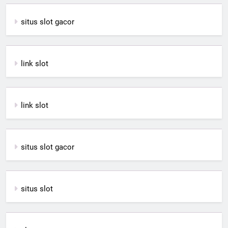
situs slot gacor
link slot
link slot
situs slot gacor
situs slot