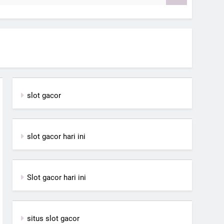
slot gacor
slot gacor hari ini
Slot gacor hari ini
situs slot gacor