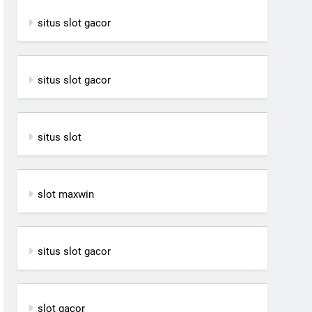
situs slot gacor
situs slot gacor
situs slot
slot maxwin
situs slot gacor
slot gacor