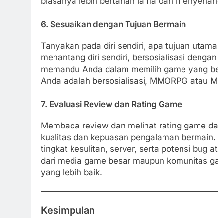
biasanya lebih bertahan lama dan menyenan
6. Sesuaikan dengan Tujuan Bermain
Tanyakan pada diri sendiri, apa tujuan utam
menantang diri sendiri, bersosialisasi denga
memandu Anda dalam memilih game yang bena
Anda adalah bersosialisasi, MMORPG atau M
7. Evaluasi Review dan Rating Game
Membaca review dan melihat rating game da
kualitas dan kepuasan pengalaman bermain.
tingkat kesulitan, server, serta potensi bug 
dari media game besar maupun komunitas 
yang lebih baik.
Kesimpulan