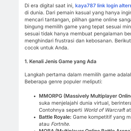
Di era digital saat ini,
kaya787 link login alter
di dunia. Dari pemain kasual yang hanya in
mencari tantangan, pilihan game online san
bingung memilih game yang tepat sesuai mi
sesuai tidak hanya membuat pengalaman be
menghindari frustrasi dan kebosanan. Berik
cocok untuk Anda.
1. Kenali Jenis Game yang Ada
Langkah pertama dalam memilih game adala
Beberapa genre populer meliputi:
MMORPG (Massively Multiplayer Onlin
suka menjelajahi dunia virtual, berint
Contohnya seperti
World of Warcraft
a
Battle Royale:
Game kompetitif yang me
atau
Fortnite
.