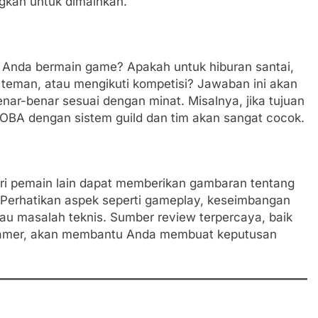
gkan untuk dimainkan.
a Anda bermain game? Apakah untuk hiburan santai,
n teman, atau mengikuti kompetisi? Jawaban ini akan
r-benar sesuai dengan minat. Misalnya, jika tujuan
OBA dengan sistem guild dan tim akan sangat cocok.
ri pemain lain dapat memberikan gambaran tentang
 Perhatikan aspek seperti gameplay, keseimbangan
atau masalah teknis. Sumber review terpercaya, baik
gamer, akan membantu Anda membuat keputusan