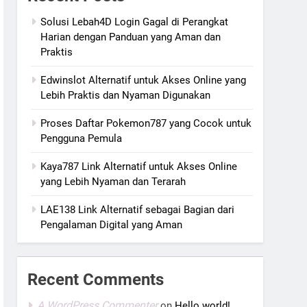
Solusi Lebah4D Login Gagal di Perangkat
Harian dengan Panduan yang Aman dan
Praktis
Edwinslot Alternatif untuk Akses Online yang
Lebih Praktis dan Nyaman Digunakan
Proses Daftar Pokemon787 yang Cocok untuk
Pengguna Pemula
Kaya787 Link Alternatif untuk Akses Online
yang Lebih Nyaman dan Terarah
LAE138 Link Alternatif sebagai Bagian dari
Pengalaman Digital yang Aman
Recent Comments
A WordPress Commenter
on
Hello world!