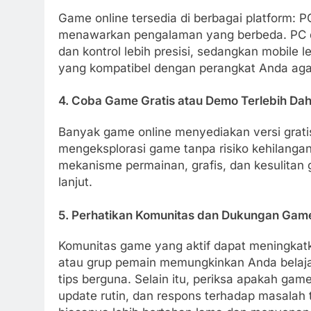
Game online tersedia di berbagai platform: P
menawarkan pengalaman yang berbeda. PC da
dan kontrol lebih presisi, sedangkan mobile l
yang kompatibel dengan perangkat Anda aga
4. Coba Game Gratis atau Demo Terlebih Dah
Banyak game online menyediakan versi gratis
mengeksplorasi game tanpa risiko kehilang
mekanisme permainan, grafis, dan kesulitan
lanjut.
5. Perhatikan Komunitas dan Dukungan Gam
Komunitas game yang aktif dapat meningka
atau grup pemain memungkinkan Anda belaja
tips berguna. Selain itu, periksa apakah ga
update rutin, dan respons terhadap masalah