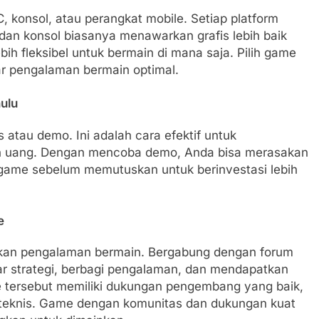
C, konsol, atau perangkat mobile. Setiap platform
n konsol biasanya menawarkan grafis lebih baik
ebih fleksibel untuk bermain di mana saja. Pilih game
r pengalaman bermain optimal.
ulu
 atau demo. Ini adalah cara efektif untuk
an uang. Dengan mencoba demo, Anda bisa merasakan
 game sebelum memutuskan untuk berinvestasi lebih
e
tkan pengalaman bermain. Bergabung dengan forum
r strategi, berbagi pengalaman, dan mendapatkan
me tersebut memiliki dukungan pengembang yang baik,
 teknis. Game dengan komunitas dan dukungan kuat