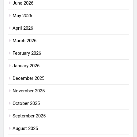
June 2026
May 2026
April 2026
March 2026
February 2026
January 2026
December 2025
November 2025
October 2025
September 2025
August 2025