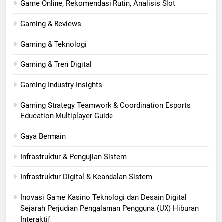
Game Online, Rekomendasi Rutin, Analisis Slot
Gaming & Reviews
Gaming & Teknologi
Gaming & Tren Digital
Gaming Industry Insights
Gaming Strategy Teamwork & Coordination Esports
Education Multiplayer Guide
Gaya Bermain
Infrastruktur & Pengujian Sistem
Infrastruktur Digital & Keandalan Sistem
Inovasi Game Kasino Teknologi dan Desain Digital
Sejarah Perjudian Pengalaman Pengguna (UX) Hiburan
Interaktif