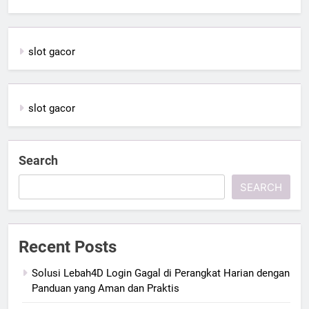
slot gacor
slot gacor
Search
SEARCH
Recent Posts
Solusi Lebah4D Login Gagal di Perangkat Harian dengan
Panduan yang Aman dan Praktis