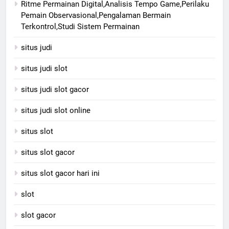
Ritme Permainan Digital,Analisis Tempo Game,Perilaku
Pemain Observasional,Pengalaman Bermain
Terkontrol,Studi Sistem Permainan
situs judi
situs judi slot
situs judi slot gacor
situs judi slot online
situs slot
situs slot gacor
situs slot gacor hari ini
slot
slot gacor