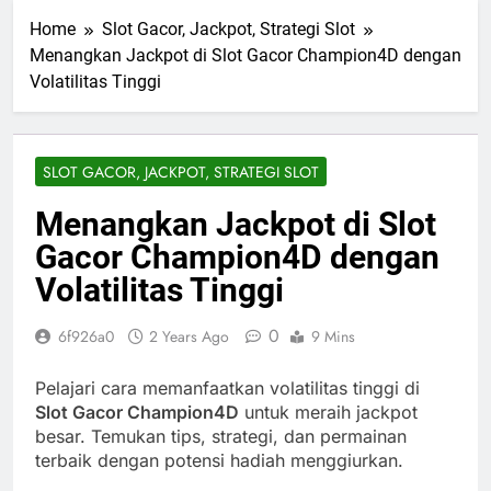
Home
Slot Gacor, Jackpot, Strategi Slot
Menangkan Jackpot di Slot Gacor Champion4D dengan
Volatilitas Tinggi
SLOT GACOR, JACKPOT, STRATEGI SLOT
Menangkan Jackpot di Slot
Gacor Champion4D dengan
Volatilitas Tinggi
0
6f926a0
2 Years Ago
9 Mins
Pelajari cara memanfaatkan volatilitas tinggi di
Slot Gacor Champion4D
untuk meraih jackpot
besar. Temukan tips, strategi, dan permainan
terbaik dengan potensi hadiah menggiurkan.