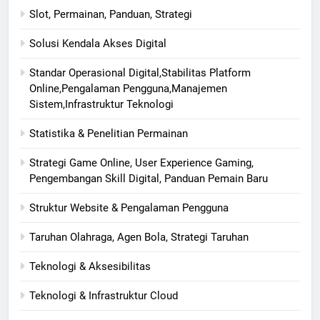
Slot, Permainan, Panduan, Strategi
Solusi Kendala Akses Digital
Standar Operasional Digital,Stabilitas Platform
Online,Pengalaman Pengguna,Manajemen
Sistem,Infrastruktur Teknologi
Statistika & Penelitian Permainan
Strategi Game Online, User Experience Gaming,
Pengembangan Skill Digital, Panduan Pemain Baru
Struktur Website & Pengalaman Pengguna
Taruhan Olahraga, Agen Bola, Strategi Taruhan
Teknologi & Aksesibilitas
Teknologi & Infrastruktur Cloud