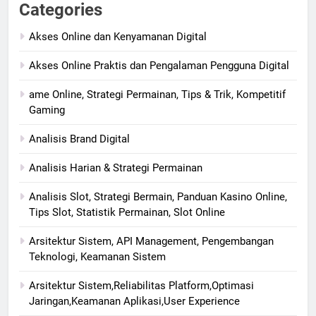
Categories
Akses Online dan Kenyamanan Digital
Akses Online Praktis dan Pengalaman Pengguna Digital
ame Online, Strategi Permainan, Tips & Trik, Kompetitif
Gaming
Analisis Brand Digital
Analisis Harian & Strategi Permainan
Analisis Slot, Strategi Bermain, Panduan Kasino Online,
Tips Slot, Statistik Permainan, Slot Online
Arsitektur Sistem, API Management, Pengembangan
Teknologi, Keamanan Sistem
Arsitektur Sistem,Reliabilitas Platform,Optimasi
Jaringan,Keamanan Aplikasi,User Experience