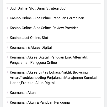
Judi Online, Slot Dana, Strategi Judi
Kasino Online, Slot Online, Panduan Permainan
Kasino Online, Slot Online, Review Provider
Kasino, Judi Online, Slot
Keamanan & Akses Digital
Keamanan Akses Digital, Panduan Link Alternatif,
Pengalaman Pengguna Online
Keamanan Akses Lintas Lokasi,Praktik Browsing
Aman,Troubleshooting Perjalanan,Manajemen Koneksi
Harian,Proteksi Akun Digital
Keamanan Akun
Keamanan Akun & Panduan Pengguna