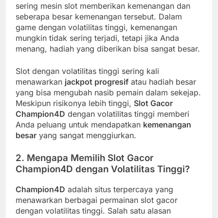
sering mesin slot memberikan kemenangan dan
seberapa besar kemenangan tersebut. Dalam
game dengan volatilitas tinggi, kemenangan
mungkin tidak sering terjadi, tetapi jika Anda
menang, hadiah yang diberikan bisa sangat besar.
Slot dengan volatilitas tinggi sering kali
menawarkan
jackpot progresif
atau hadiah besar
yang bisa mengubah nasib pemain dalam sekejap.
Meskipun risikonya lebih tinggi,
Slot Gacor
Champion4D
dengan volatilitas tinggi memberi
Anda peluang untuk mendapatkan
kemenangan
besar
yang sangat menggiurkan.
2.
Mengapa Memilih Slot Gacor
Champion4D dengan Volatilitas Tinggi?
Champion4D
adalah situs terpercaya yang
menawarkan berbagai permainan slot gacor
dengan volatilitas tinggi. Salah satu alasan