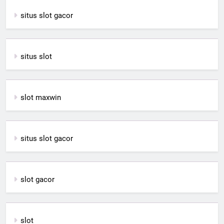
situs slot gacor
situs slot
slot maxwin
situs slot gacor
slot gacor
slot