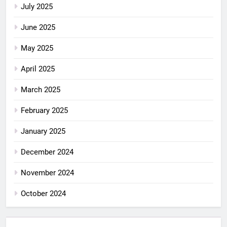
July 2025
June 2025
May 2025
April 2025
March 2025
February 2025
January 2025
December 2024
November 2024
October 2024