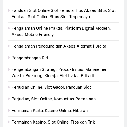
Panduan Slot Online Slot Pemula Tips Akses Situs Slot
Edukasi Slot Online Situs Slot Terpercaya
Pengalaman Online Praktis, Platform Digital Modern,
Akses Mobile-Friendly
Pengalaman Pengguna dan Akses Alternatif Digital
Pengembangan Diri
Pengembangan Strategi, Produktivitas, Manajemen
Waktu, Psikologi Kinerja, Efektivitas Pribadi
Perjudian Online, Slot Gacor, Panduan Slot
Perjudian, Slot Online, Komunitas Permainan
Permainan Kartu, Kasino Online, Hiburan
Permainan Kasino, Slot Online, Tips dan Trik