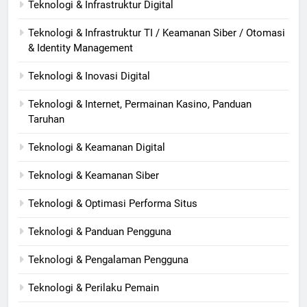
Teknologi & Infrastruktur Digital
Teknologi & Infrastruktur TI / Keamanan Siber / Otomasi
& Identity Management
Teknologi & Inovasi Digital
Teknologi & Internet, Permainan Kasino, Panduan
Taruhan
Teknologi & Keamanan Digital
Teknologi & Keamanan Siber
Teknologi & Optimasi Performa Situs
Teknologi & Panduan Pengguna
Teknologi & Pengalaman Pengguna
Teknologi & Perilaku Pemain