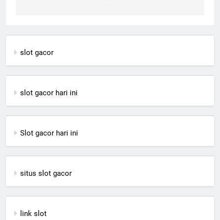
slot gacor
slot gacor hari ini
Slot gacor hari ini
situs slot gacor
link slot