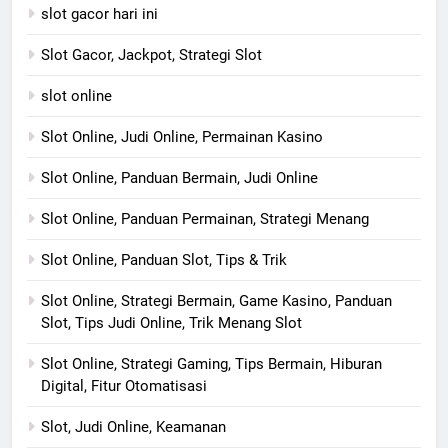
slot gacor hari ini
Slot Gacor, Jackpot, Strategi Slot
slot online
Slot Online, Judi Online, Permainan Kasino
Slot Online, Panduan Bermain, Judi Online
Slot Online, Panduan Permainan, Strategi Menang
Slot Online, Panduan Slot, Tips & Trik
Slot Online, Strategi Bermain, Game Kasino, Panduan
Slot, Tips Judi Online, Trik Menang Slot
Slot Online, Strategi Gaming, Tips Bermain, Hiburan
Digital, Fitur Otomatisasi
Slot, Judi Online, Keamanan