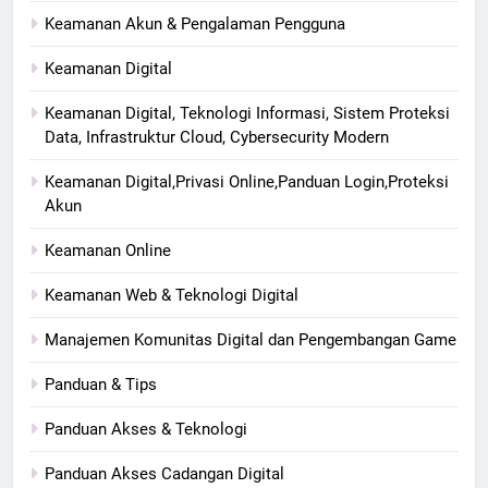
Keamanan Akun & Pengalaman Pengguna
Keamanan Digital
Keamanan Digital, Teknologi Informasi, Sistem Proteksi
Data, Infrastruktur Cloud, Cybersecurity Modern
Keamanan Digital,Privasi Online,Panduan Login,Proteksi
Akun
Keamanan Online
Keamanan Web & Teknologi Digital
Manajemen Komunitas Digital dan Pengembangan Game
Panduan & Tips
Panduan Akses & Teknologi
Panduan Akses Cadangan Digital