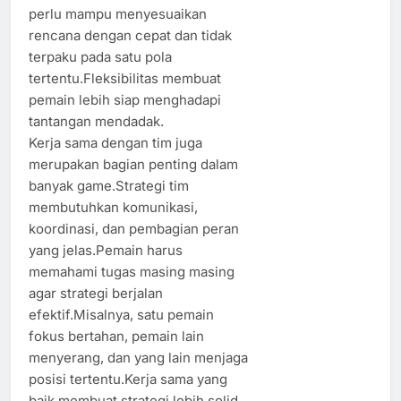
perlu mampu menyesuaikan
rencana dengan cepat dan tidak
terpaku pada satu pola
tertentu.Fleksibilitas membuat
pemain lebih siap menghadapi
tantangan mendadak.
Kerja sama dengan tim juga
merupakan bagian penting dalam
banyak game.Strategi tim
membutuhkan komunikasi,
koordinasi, dan pembagian peran
yang jelas.Pemain harus
memahami tugas masing masing
agar strategi berjalan
efektif.Misalnya, satu pemain
fokus bertahan, pemain lain
menyerang, dan yang lain menjaga
posisi tertentu.Kerja sama yang
baik membuat strategi lebih solid