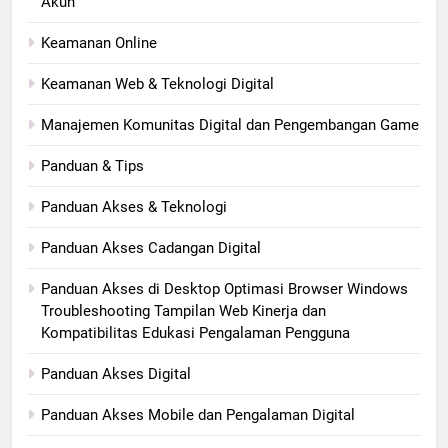
Akun
Keamanan Online
Keamanan Web & Teknologi Digital
Manajemen Komunitas Digital dan Pengembangan Game
Panduan & Tips
Panduan Akses & Teknologi
Panduan Akses Cadangan Digital
Panduan Akses di Desktop Optimasi Browser Windows
Troubleshooting Tampilan Web Kinerja dan
Kompatibilitas Edukasi Pengalaman Pengguna
Panduan Akses Digital
Panduan Akses Mobile dan Pengalaman Digital