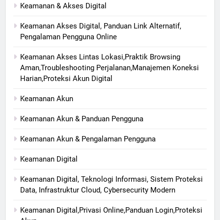
Keamanan & Akses Digital
Keamanan Akses Digital, Panduan Link Alternatif,
Pengalaman Pengguna Online
Keamanan Akses Lintas Lokasi,Praktik Browsing
Aman,Troubleshooting Perjalanan,Manajemen Koneksi
Harian,Proteksi Akun Digital
Keamanan Akun
Keamanan Akun & Panduan Pengguna
Keamanan Akun & Pengalaman Pengguna
Keamanan Digital
Keamanan Digital, Teknologi Informasi, Sistem Proteksi
Data, Infrastruktur Cloud, Cybersecurity Modern
Keamanan Digital,Privasi Online,Panduan Login,Proteksi