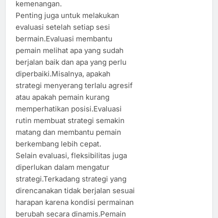
kemenangan.
Penting juga untuk melakukan
evaluasi setelah setiap sesi
bermain.Evaluasi membantu
pemain melihat apa yang sudah
berjalan baik dan apa yang perlu
diperbaiki.Misalnya, apakah
strategi menyerang terlalu agresif
atau apakah pemain kurang
memperhatikan posisi.Evaluasi
rutin membuat strategi semakin
matang dan membantu pemain
berkembang lebih cepat.
Selain evaluasi, fleksibilitas juga
diperlukan dalam mengatur
strategi.Terkadang strategi yang
direncanakan tidak berjalan sesuai
harapan karena kondisi permainan
berubah secara dinamis.Pemain