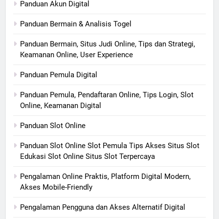
Panduan Akun Digital
Panduan Bermain & Analisis Togel
Panduan Bermain, Situs Judi Online, Tips dan Strategi,
Keamanan Online, User Experience
Panduan Pemula Digital
Panduan Pemula, Pendaftaran Online, Tips Login, Slot
Online, Keamanan Digital
Panduan Slot Online
Panduan Slot Online Slot Pemula Tips Akses Situs Slot
Edukasi Slot Online Situs Slot Terpercaya
Pengalaman Online Praktis, Platform Digital Modern,
Akses Mobile-Friendly
Pengalaman Pengguna dan Akses Alternatif Digital