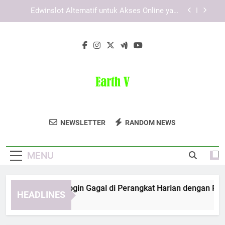
Skip
Proses Daftar Pokemon787 yang Cocok untuk
to
Pengguna Pemula
content
Kaya787 Link Alternatif untuk Akses Online yang
Lebih Nyaman dan Terarah
Solusi Lebah4D Login Gagal di Perangkat Harian
dengan Panduan yang Aman dan Praktis
Edwinslot Alternatif untuk Akses Online yang
Lebih Praktis dan Nyaman Digunakan
Proses Daftar Pokemon787 yang Cocok untuk
Pengguna Pemula
Earth V
Dukung Keberlanjutan Dengan Produk
Kaya787 Link Alternatif untuk Akses Online yang
NEWSLETTER
RANDOM NEWS
Lebih Nyaman dan Terarah
Ramah Lingkungan Dari Earth V.
MENU
lusi Lebah4D Login Gagal di Perangkat Harian dengan Pandu
HEADLINES
Months Ago