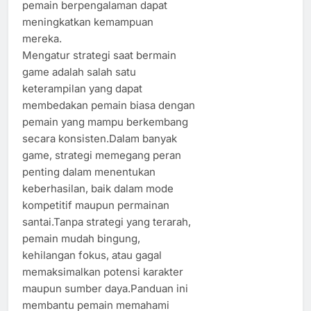
pemain berpengalaman dapat
meningkatkan kemampuan
mereka.
Mengatur strategi saat bermain
game adalah salah satu
keterampilan yang dapat
membedakan pemain biasa dengan
pemain yang mampu berkembang
secara konsisten.Dalam banyak
game, strategi memegang peran
penting dalam menentukan
keberhasilan, baik dalam mode
kompetitif maupun permainan
santai.Tanpa strategi yang terarah,
pemain mudah bingung,
kehilangan fokus, atau gagal
memaksimalkan potensi karakter
maupun sumber daya.Panduan ini
membantu pemain memahami