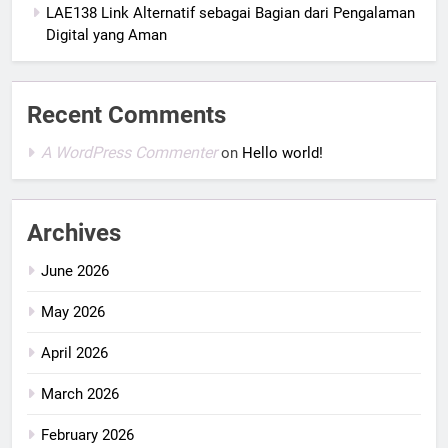
LAE138 Link Alternatif sebagai Bagian dari Pengalaman
Digital yang Aman
Recent Comments
A WordPress Commenter
on
Hello world!
Archives
June 2026
May 2026
April 2026
March 2026
February 2026