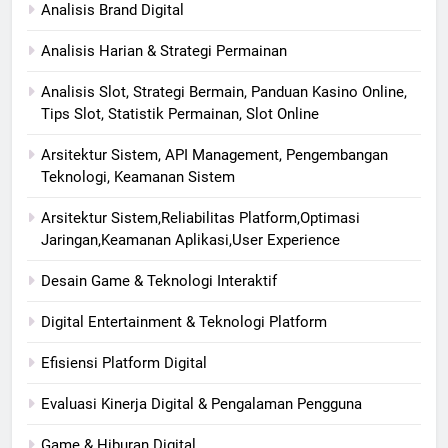
Analisis Brand Digital
Analisis Harian & Strategi Permainan
Analisis Slot, Strategi Bermain, Panduan Kasino Online,
Tips Slot, Statistik Permainan, Slot Online
Arsitektur Sistem, API Management, Pengembangan
Teknologi, Keamanan Sistem
Arsitektur Sistem,Reliabilitas Platform,Optimasi
Jaringan,Keamanan Aplikasi,User Experience
Desain Game & Teknologi Interaktif
Digital Entertainment & Teknologi Platform
Efisiensi Platform Digital
Evaluasi Kinerja Digital & Pengalaman Pengguna
Game & Hiburan Digital