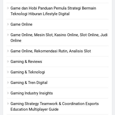
Game dan Hobi Panduan Pemula Strategi Bermain
Teknologi Hiburan Lifestyle Digital
Game Online
Game Online, Mesin Slot, Kasino Online, Slot Online, Judi
Online
Game Online, Rekomendasi Rutin, Analisis Slot
Gaming & Reviews
Gaming & Teknologi
Gaming & Tren Digital
Gaming Industry Insights
Gaming Strategy Teamwork & Coordination Esports
Education Multiplayer Guide