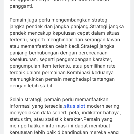
pengganti.
Pemain juga perlu mengembangkan strategi
jangka pendek dan jangka panjang.Strategi jangka
pendek mencakup keputusan cepat dalam situasi
tertentu, seperti menghindar dari serangan lawan
atau memanfaatkan celah kecil.Strategi jangka
panjang berhubungan dengan perencanaan
keseluruhan, seperti pengembangan karakter,
pengumpulan item tertentu, atau pemilihan rute
terbaik dalam permainan.Kombinasi keduanya
memungkinkan pemain menghadapi tantangan
dengan lebih stabil.
Selain strategi, pemain perlu memanfaatkan
informasi yang tersedia.
situs slot
modern sering
menyediakan data seperti peta, indikator bahaya,
status tim, atau statistik karakter.Pemain yang
memperhatikan informasi ini dapat membuat
keputusan lebih baik dibandingkan mereka yang