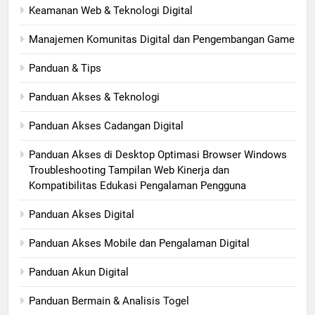
Keamanan Web & Teknologi Digital
Manajemen Komunitas Digital dan Pengembangan Game
Panduan & Tips
Panduan Akses & Teknologi
Panduan Akses Cadangan Digital
Panduan Akses di Desktop Optimasi Browser Windows
Troubleshooting Tampilan Web Kinerja dan
Kompatibilitas Edukasi Pengalaman Pengguna
Panduan Akses Digital
Panduan Akses Mobile dan Pengalaman Digital
Panduan Akun Digital
Panduan Bermain & Analisis Togel