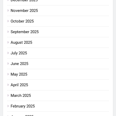
December 2025
November 2025
October 2025
September 2025
August 2025
July 2025
June 2025
May 2025
April 2025
March 2025
February 2025