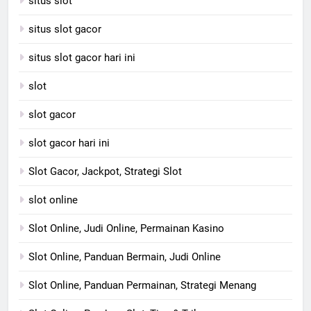
situs slot
situs slot gacor
situs slot gacor hari ini
slot
slot gacor
slot gacor hari ini
Slot Gacor, Jackpot, Strategi Slot
slot online
Slot Online, Judi Online, Permainan Kasino
Slot Online, Panduan Bermain, Judi Online
Slot Online, Panduan Permainan, Strategi Menang