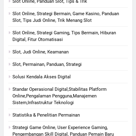
Slot Online, Panduan Slot, Tips & Trik
Slot Online, Strategi Bermain, Game Kasino, Panduan
Slot, Tips Judi Online, Trik Menang Slot
Slot Online, Strategi Gaming, Tips Bermain, Hiburan
Digital, Fitur Otomatisasi
Slot, Judi Online, Keamanan
Slot, Permainan, Panduan, Strategi
Solusi Kendala Akses Digital
Standar Operasional Digital,Stabilitas Platform
Online,Pengalaman Pengguna,Manajemen
Sistem,Infrastruktur Teknologi
Statistika & Penelitian Permainan
Strategi Game Online, User Experience Gaming,
Pengembangan Skill Digital, Panduan Pemain Baru