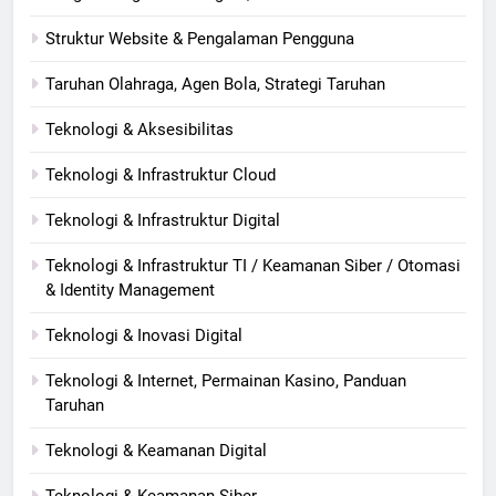
Struktur Website & Pengalaman Pengguna
Taruhan Olahraga, Agen Bola, Strategi Taruhan
Teknologi & Aksesibilitas
Teknologi & Infrastruktur Cloud
Teknologi & Infrastruktur Digital
Teknologi & Infrastruktur TI / Keamanan Siber / Otomasi
& Identity Management
Teknologi & Inovasi Digital
Teknologi & Internet, Permainan Kasino, Panduan
Taruhan
Teknologi & Keamanan Digital