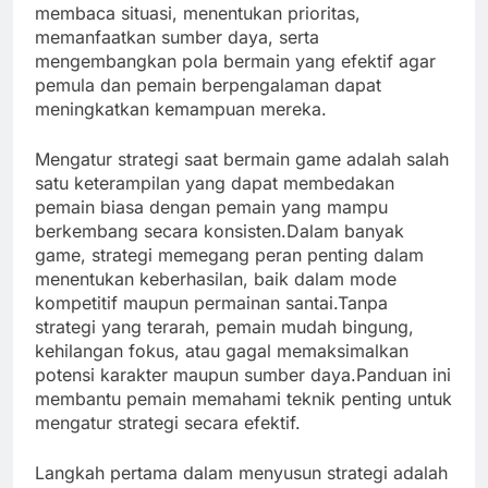
membaca situasi, menentukan prioritas,
memanfaatkan sumber daya, serta
mengembangkan pola bermain yang efektif agar
pemula dan pemain berpengalaman dapat
meningkatkan kemampuan mereka.
Mengatur strategi saat bermain game adalah salah
satu keterampilan yang dapat membedakan
pemain biasa dengan pemain yang mampu
berkembang secara konsisten.Dalam banyak
game, strategi memegang peran penting dalam
menentukan keberhasilan, baik dalam mode
kompetitif maupun permainan santai.Tanpa
strategi yang terarah, pemain mudah bingung,
kehilangan fokus, atau gagal memaksimalkan
potensi karakter maupun sumber daya.Panduan ini
membantu pemain memahami teknik penting untuk
mengatur strategi secara efektif.
Langkah pertama dalam menyusun strategi adalah