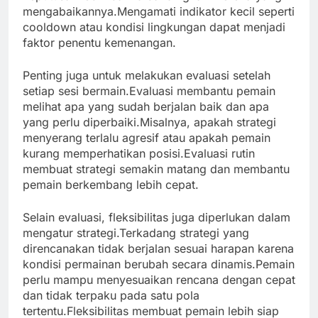
mengabaikannya.Mengamati indikator kecil seperti
cooldown atau kondisi lingkungan dapat menjadi
faktor penentu kemenangan.
Penting juga untuk melakukan evaluasi setelah
setiap sesi bermain.Evaluasi membantu pemain
melihat apa yang sudah berjalan baik dan apa
yang perlu diperbaiki.Misalnya, apakah strategi
menyerang terlalu agresif atau apakah pemain
kurang memperhatikan posisi.Evaluasi rutin
membuat strategi semakin matang dan membantu
pemain berkembang lebih cepat.
Selain evaluasi, fleksibilitas juga diperlukan dalam
mengatur strategi.Terkadang strategi yang
direncanakan tidak berjalan sesuai harapan karena
kondisi permainan berubah secara dinamis.Pemain
perlu mampu menyesuaikan rencana dengan cepat
dan tidak terpaku pada satu pola
tertentu.Fleksibilitas membuat pemain lebih siap