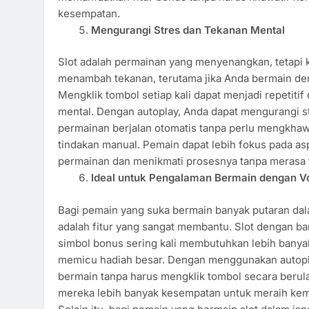
kesempatan.
Mengurangi Stres dan Tekanan Mental
Slot adalah permainan yang menyenangkan, tetapi 
menambah tekanan, terutama jika Anda bermain de
Mengklik tombol setiap kali dapat menjadi repetiti
mental. Dengan autoplay, Anda dapat mengurangi st
permainan berjalan otomatis tanpa perlu mengkha
tindakan manual. Pemain dapat lebih fokus pada as
permainan dan menikmati prosesnya tanpa merasa 
Ideal untuk Pengalaman Bermain dengan V
Bagi pemain yang suka bermain banyak putaran dala
adalah fitur yang sangat membantu. Slot dengan ba
simbol bonus sering kali membutuhkan lebih banya
memicu hadiah besar. Dengan menggunakan autopla
bermain tanpa harus mengklik tombol secara beru
mereka lebih banyak kesempatan untuk meraih ke