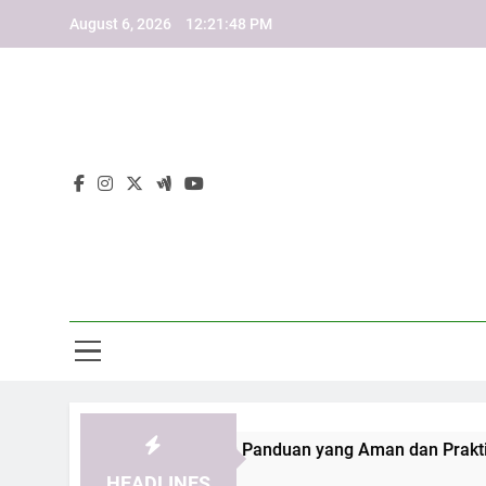
Skip
August 6, 2026
12:21:49 PM
to
content
Ear
Dukung Ke
gkat Harian dengan Panduan yang Aman dan Praktis
Edwi
3 Mon
HEADLINES