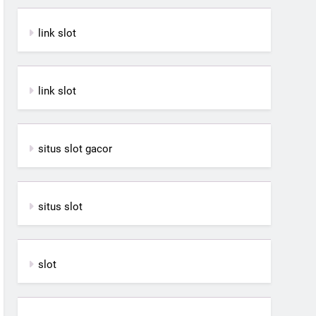
link slot
link slot
situs slot gacor
situs slot
slot