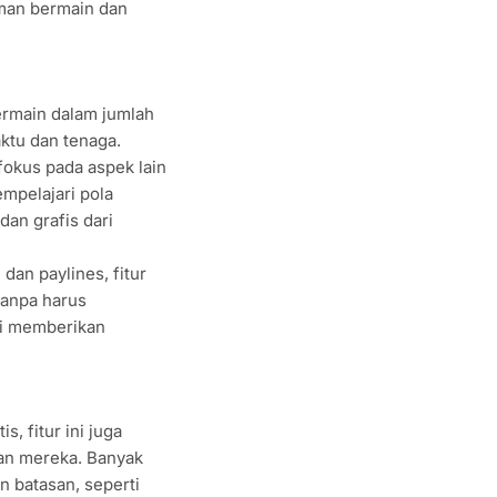
aman bermain dan
ermain dalam jumlah
ktu dan tenaga.
 fokus pada aspek lain
empelajari pola
an grafis dari
an paylines, fitur
anpa harus
ni memberikan
, fitur ini juga
gan mereka. Banyak
 batasan, seperti