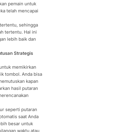
kan pemain untuk
eka telah mencapai
tertentu, sehingga
 tertentu. Hal ini
n lebih baik dan
tusan Strategis
untuk memikirkan
ik tombol. Anda bisa
 memutuskan kapan
rkan hasil putaran
 merencanakan
ur seperti putaran
 otomatis saat Anda
bih besar untuk
hilangan waktu atau