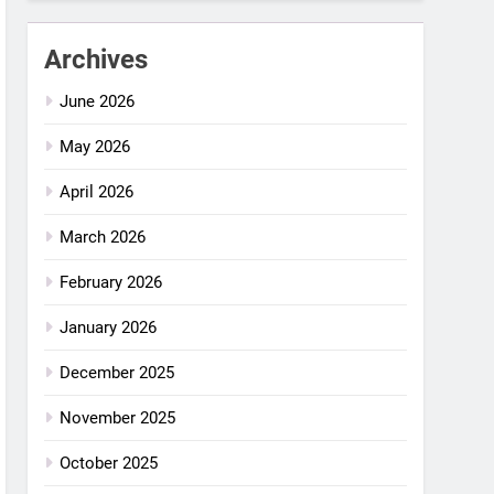
Archives
June 2026
May 2026
April 2026
March 2026
February 2026
January 2026
December 2025
November 2025
October 2025