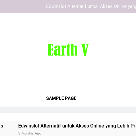
Edwinslot Alternatif untuk Akses Online ya
Proses Daftar Pokemon78
Kaya787 Link Alternatif untuk Akses
Solusi Lebah4D Login Gagal di Perangkat Harian 
Edwinslot Alternatif untuk Akses Online ya
Proses Daftar Pokemon78
th V
berlanjutan Dengan Produk Ramah Lingkungan Dari Earth V.
Kaya787 Link Alternatif untuk Akses
SAMPLE PAGE
nslot Alternatif untuk Akses Online yang Lebih Praktis dan 
ths Ago