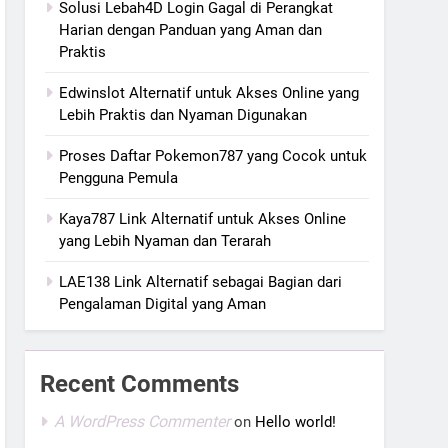
Solusi Lebah4D Login Gagal di Perangkat
Harian dengan Panduan yang Aman dan
Praktis
Edwinslot Alternatif untuk Akses Online yang
Lebih Praktis dan Nyaman Digunakan
Proses Daftar Pokemon787 yang Cocok untuk
Pengguna Pemula
Kaya787 Link Alternatif untuk Akses Online
yang Lebih Nyaman dan Terarah
LAE138 Link Alternatif sebagai Bagian dari
Pengalaman Digital yang Aman
Recent Comments
A WordPress Commenter
on
Hello world!