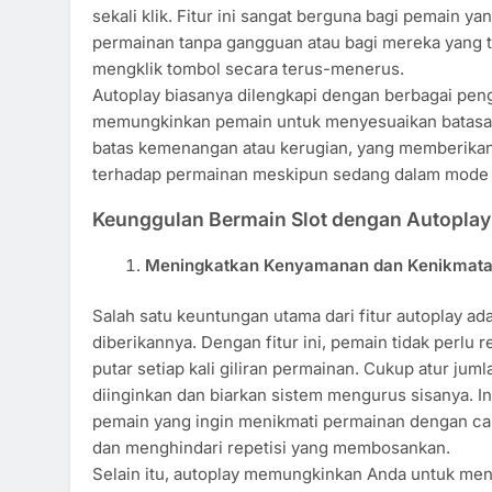
sekali klik. Fitur ini sangat berguna bagi pemain ya
permainan tanpa gangguan atau bagi mereka yang ti
mengklik tombol secara terus-menerus.
Autoplay biasanya dilengkapi dengan berbagai pen
memungkinkan pemain untuk menyesuaikan batasan 
batas kemenangan atau kerugian, yang memberikan 
terhadap permainan meskipun sedang dalam mode 
Keunggulan Bermain Slot dengan Autoplay
Meningkatkan Kenyamanan dan Kenikmata
Salah satu keuntungan utama dari fitur autoplay a
diberikannya. Dengan fitur ini, pemain tidak perlu 
putar setiap kali giliran permainan. Cukup atur jum
diinginkan dan biarkan sistem mengurus sisanya. Ini
pemain yang ingin menikmati permainan dengan car
dan menghindari repetisi yang membosankan.
Selain itu, autoplay memungkinkan Anda untuk meni