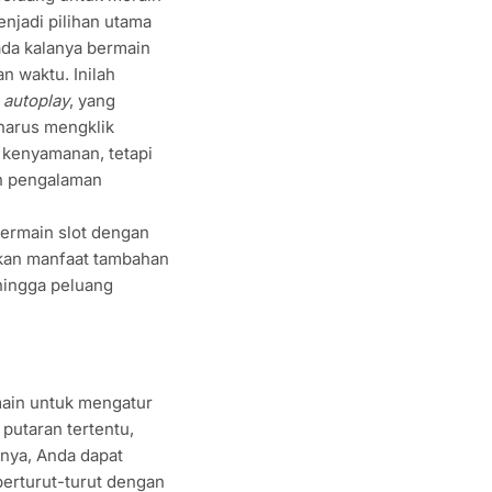
njadi pilihan utama
ada kalanya bermain
n waktu. Inilah
r
autoplay
, yang
harus mengklik
n kenyamanan, tetapi
an pengalaman
bermain slot dengan
rikan manfaat tambahan
 hingga peluang
ain untuk mengatur
 putaran tertentu,
lnya, Anda dapat
berturut-turut dengan