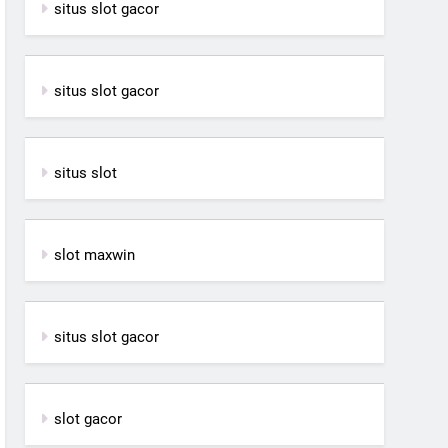
situs slot gacor
situs slot gacor
situs slot
slot maxwin
situs slot gacor
slot gacor