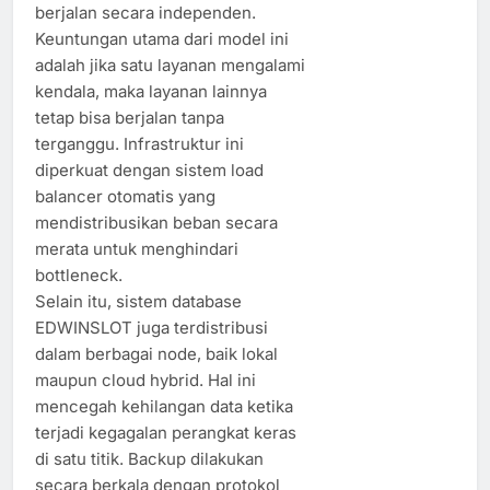
berjalan secara independen.
Keuntungan utama dari model ini
adalah jika satu layanan mengalami
kendala, maka layanan lainnya
tetap bisa berjalan tanpa
terganggu. Infrastruktur ini
diperkuat dengan sistem load
balancer otomatis yang
mendistribusikan beban secara
merata untuk menghindari
bottleneck.
Selain itu, sistem database
EDWINSLOT juga terdistribusi
dalam berbagai node, baik lokal
maupun cloud hybrid. Hal ini
mencegah kehilangan data ketika
terjadi kegagalan perangkat keras
di satu titik. Backup dilakukan
secara berkala dengan protokol