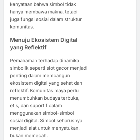
kenyataan bahwa simbol tidak
hanya membawa makna, tetapi
juga fungsi sosial dalam struktur
komunitas.
Menuju Ekosistem Digital
yang Reflektif
Pemahaman terhadap dinamika
simbolik seperti slot gacor menjadi
penting dalam membangun
ekosistem digital yang sehat dan
reflektif. Komunitas maya perlu
menumbuhkan budaya terbuka,
etis, dan suportif dalam
menggunakan simbol-simbol
sosial digital. Simbol seharusnya
menjadi alat untuk menyatukan,
bukan memecah.