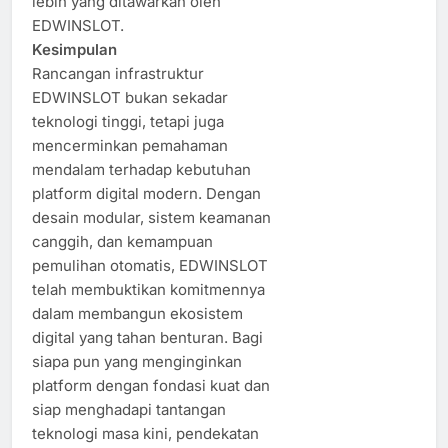
lebih yang ditawarkan oleh
EDWINSLOT.
Kesimpulan
Rancangan infrastruktur
EDWINSLOT bukan sekadar
teknologi tinggi, tetapi juga
mencerminkan pemahaman
mendalam terhadap kebutuhan
platform digital modern. Dengan
desain modular, sistem keamanan
canggih, dan kemampuan
pemulihan otomatis, EDWINSLOT
telah membuktikan komitmennya
dalam membangun ekosistem
digital yang tahan benturan. Bagi
siapa pun yang menginginkan
platform dengan fondasi kuat dan
siap menghadapi tantangan
teknologi masa kini, pendekatan