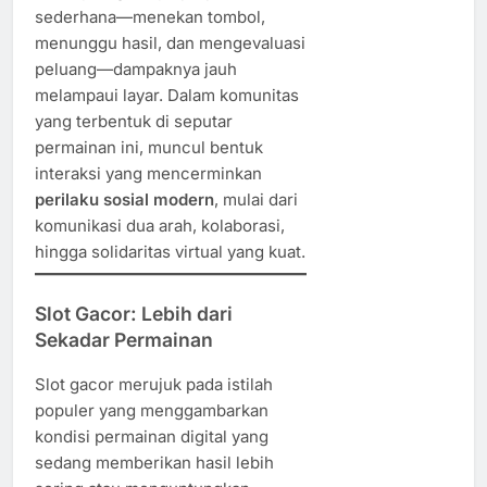
sederhana—menekan tombol,
menunggu hasil, dan mengevaluasi
peluang—dampaknya jauh
melampaui layar. Dalam komunitas
yang terbentuk di seputar
permainan ini, muncul bentuk
interaksi yang mencerminkan
perilaku sosial modern
, mulai dari
komunikasi dua arah, kolaborasi,
hingga solidaritas virtual yang kuat.
Slot Gacor: Lebih dari
Sekadar Permainan
Slot gacor merujuk pada istilah
populer yang menggambarkan
kondisi permainan digital yang
sedang memberikan hasil lebih