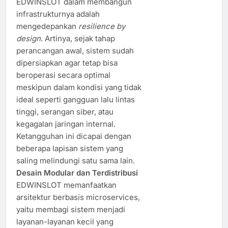
EDWINSLOT dalam membangun
infrastrukturnya adalah
mengedepankan
resilience by
design
. Artinya, sejak tahap
perancangan awal, sistem sudah
dipersiapkan agar tetap bisa
beroperasi secara optimal
meskipun dalam kondisi yang tidak
ideal seperti gangguan lalu lintas
tinggi, serangan siber, atau
kegagalan jaringan internal.
Ketangguhan ini dicapai dengan
beberapa lapisan sistem yang
saling melindungi satu sama lain.
Desain Modular dan Terdistribusi
EDWINSLOT memanfaatkan
arsitektur berbasis microservices,
yaitu membagi sistem menjadi
layanan-layanan kecil yang