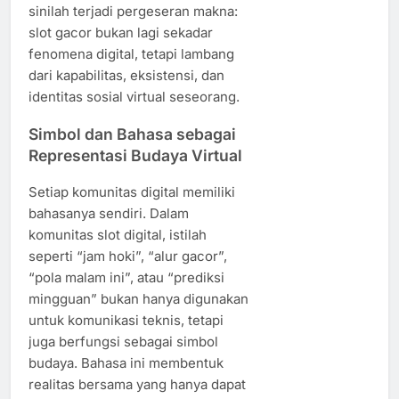
sinilah terjadi pergeseran makna:
slot gacor bukan lagi sekadar
fenomena digital, tetapi lambang
dari kapabilitas, eksistensi, dan
identitas sosial virtual seseorang.
Simbol dan Bahasa sebagai
Representasi Budaya Virtual
Setiap komunitas digital memiliki
bahasanya sendiri. Dalam
komunitas slot digital, istilah
seperti “jam hoki”, “alur gacor”,
“pola malam ini”, atau “prediksi
mingguan” bukan hanya digunakan
untuk komunikasi teknis, tetapi
juga berfungsi sebagai simbol
budaya. Bahasa ini membentuk
realitas bersama yang hanya dapat