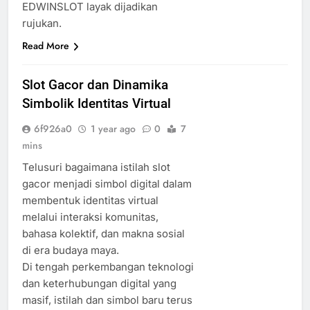
EDWINSLOT layak dijadikan
rujukan.
Read More
Slot Gacor dan Dinamika
Simbolik Identitas Virtual
6f926a0
1 year ago
0
7
mins
Telusuri bagaimana istilah slot
gacor menjadi simbol digital dalam
membentuk identitas virtual
melalui interaksi komunitas,
bahasa kolektif, dan makna sosial
di era budaya maya.
Di tengah perkembangan teknologi
dan keterhubungan digital yang
masif, istilah dan simbol baru terus