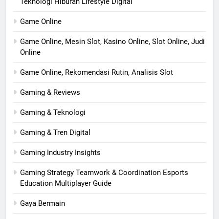
Teknologi Hiburan Lifestyle Digital
Game Online
Game Online, Mesin Slot, Kasino Online, Slot Online, Judi
Online
Game Online, Rekomendasi Rutin, Analisis Slot
Gaming & Reviews
Gaming & Teknologi
Gaming & Tren Digital
Gaming Industry Insights
Gaming Strategy Teamwork & Coordination Esports
Education Multiplayer Guide
Gaya Bermain