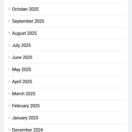
October 2025
September 2025
August 2025
July 2025
June 2025
May 2025
April 2025
March 2025
February 2025
January 2025
December 2024