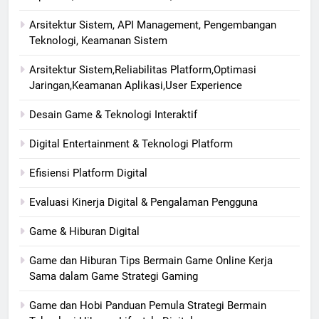
Arsitektur Sistem, API Management, Pengembangan
Teknologi, Keamanan Sistem
Arsitektur Sistem,Reliabilitas Platform,Optimasi
Jaringan,Keamanan Aplikasi,User Experience
Desain Game & Teknologi Interaktif
Digital Entertainment & Teknologi Platform
Efisiensi Platform Digital
Evaluasi Kinerja Digital & Pengalaman Pengguna
Game & Hiburan Digital
Game dan Hiburan Tips Bermain Game Online Kerja
Sama dalam Game Strategi Gaming
Game dan Hobi Panduan Pemula Strategi Bermain