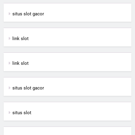
situs slot gacor
link slot
link slot
situs slot gacor
situs slot