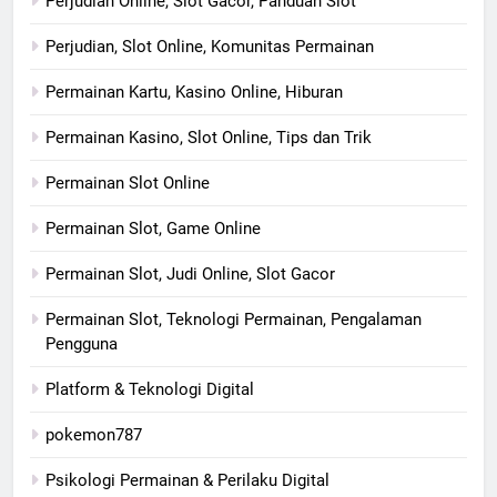
Perjudian Online, Slot Gacor, Panduan Slot
Perjudian, Slot Online, Komunitas Permainan
Permainan Kartu, Kasino Online, Hiburan
Permainan Kasino, Slot Online, Tips dan Trik
Permainan Slot Online
Permainan Slot, Game Online
Permainan Slot, Judi Online, Slot Gacor
Permainan Slot, Teknologi Permainan, Pengalaman
Pengguna
Platform & Teknologi Digital
pokemon787
Psikologi Permainan & Perilaku Digital