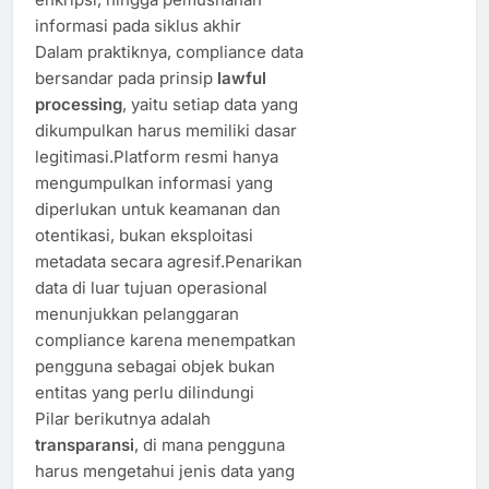
informasi pada siklus akhir
Dalam praktiknya, compliance data
bersandar pada prinsip
lawful
processing
, yaitu setiap data yang
dikumpulkan harus memiliki dasar
legitimasi.Platform resmi hanya
mengumpulkan informasi yang
diperlukan untuk keamanan dan
otentikasi, bukan eksploitasi
metadata secara agresif.Penarikan
data di luar tujuan operasional
menunjukkan pelanggaran
compliance karena menempatkan
pengguna sebagai objek bukan
entitas yang perlu dilindungi
Pilar berikutnya adalah
transparansi
, di mana pengguna
harus mengetahui jenis data yang