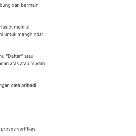
gabung dan bermain
laslot melalui
mi untuk menghindari
nu “Daftar” atau
 kanan atas atau mudah
ngan data pribadi
proses verifikasi