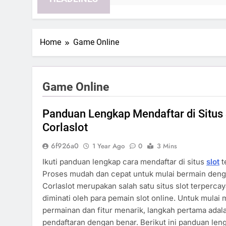
Home
Game Online
Game Online
Panduan Lengkap Mendaftar di Situs 
Corlaslot
6f926a0
1 Year Ago
0
3 Mins
Ikuti panduan lengkap cara mendaftar di situs
slot
t
Proses mudah dan cepat untuk mulai bermain den
Corlaslot merupakan salah satu situs slot terperca
diminati oleh para pemain slot online. Untuk mulai
permainan dan fitur menarik, langkah pertama ada
pendaftaran dengan benar. Berikut ini panduan le