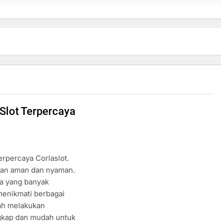
Slot Terpercaya
erpercaya Corlaslot.
gan aman dan nyaman.
ya yang banyak
 menikmati berbagai
lah melakukan
ngkap dan mudah untuk