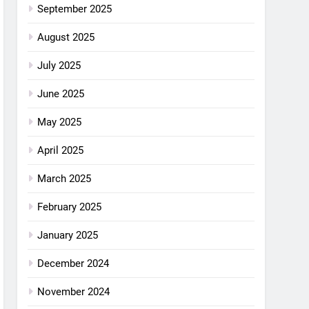
September 2025
August 2025
July 2025
June 2025
May 2025
April 2025
March 2025
February 2025
January 2025
December 2024
November 2024