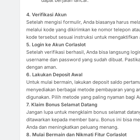
dapat berjalan lancar.
4. Verifikasi Akun
Setelah mengisi formulir, Anda biasanya harus mela
melalui kode yang dikirimkan ke nomor telepon ata
kode tersebut sesuai instruksi untuk mengaktifkan
5. Login ke Akun Corlaslot
Setelah verifikasi berhasil, Anda bisa langsung lo
username dan password yang sudah dibuat. Pastika
dengan aman.
6. Lakukan Deposit Awal
Untuk mulai bermain, lakukan deposit saldo pertama
menyediakan berbagai metode pembayaran yang 
digunakan. Pilih metode yang paling nyaman bagi A
7. Klaim Bonus Selamat Datang
Jangan lupa untuk mengklaim bonus selamat datan
ditawarkan kepada member baru. Bonus ini bisa m
Anda dan meningkatkan peluang menang.
8. Mulai Bermain dan Nikmati Fitur Corlaslot