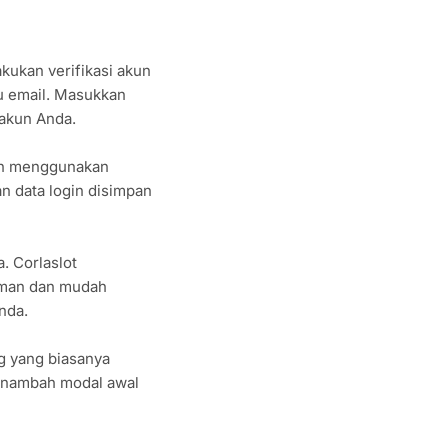
kukan verifikasi akun
u email. Masukkan
 akun Anda.
gin menggunakan
n data login disimpan
. Corlaslot
aman dan mudah
nda.
g yang biasanya
enambah modal awal