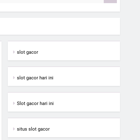
slot gacor
slot gacor hari ini
Slot gacor hari ini
situs slot gacor