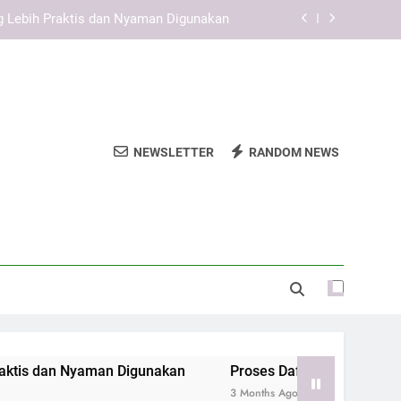
ng Lebih Praktis dan Nyaman Digunakan
7 yang Cocok untuk Pengguna Pemula
 Online yang Lebih Nyaman dan Terarah
dengan Panduan yang Aman dan Praktis
NEWSLETTER
RANDOM NEWS
ng Lebih Praktis dan Nyaman Digunakan
7 yang Cocok untuk Pengguna Pemula
 Online yang Lebih Nyaman dan Terarah
Nyaman Digunakan
Proses Daftar Pokemon787 yang Coco
3 Months Ago